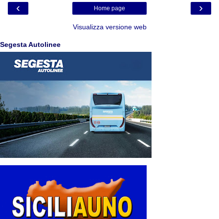
‹
›
Home page
Visualizza versione web
Segesta Autolinee