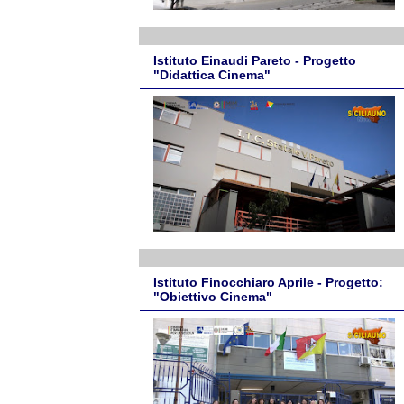
Istituto Einaudi Pareto - Progetto
"Didattica Cinema"
Istituto Finocchiaro Aprile - Progetto:
"Obiettivo Cinema"