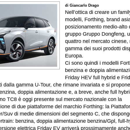
di Giancarlo Drago
Nell’ottica di creare un family
modelli, Forthing, brand asia
posizionamento medio-alto d
gruppo Gruppo Dongfeng, un
quattro nel mercato cinese, 
gamma dei suoi prodotti disp
Europa.
Ci sono quindi i modelli For
benzina e doppia alimentazi
Friday HEV full hybrid e Frid
cati dalla gamma U-Tour, che rimane invariata e si propone
enzina, doppia alimentazione e, a breve, anche full hybri
liano TC8 è oggi presente sul mercato nazionale con la
one di due piattaforme del marchio Forthing: la Piattafor
r/Suv di medie dimensioni del segmento C, che dispongon
ertrain: benzina, doppia alimentazione benzina/Gpl, full-h
versione elettrica Friday EV arriverà prossimamente anch