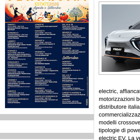
electric, affian
motorizzazioni b
distributore ita
commercializzazi
modelli crossove
tipologie di pow
electric EV. La 