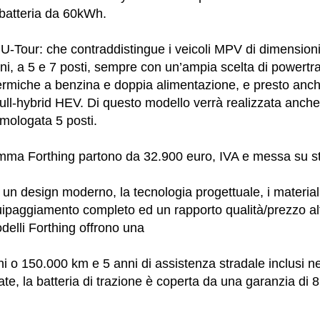
 batteria da 60kWh.
 U-Tour: che contraddistingue i veicoli MPV di dimension
ni, a 5 e 7 posti, sempre con un’ampia scelta di powertra
termiche a benzina e doppia alimentazione, e presto anch
ull-hybrid HEV. Di questo modello verrà realizzata anch
mologata 5 posti.
amma Forthing partono da 32.900 euro, IVA e messa su st
 un design moderno, la tecnologia progettuale, i materiali 
equipaggiamento completo ed un rapporto qualità/prezzo a
odelli Forthing offrono una
ni o 150.000 km e 5 anni di assistenza stradale inclusi ne
icate, la batteria di trazione è coperta da una garanzia di