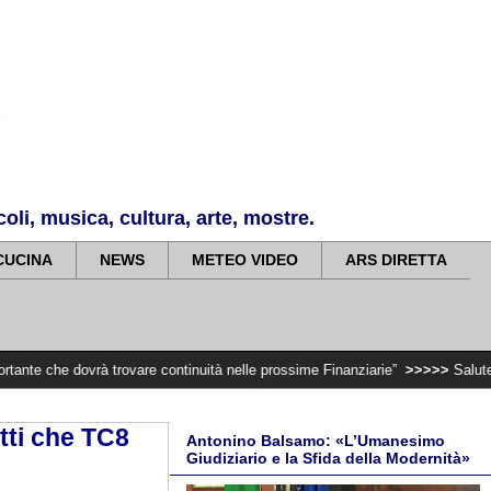
li, musica, cultura, arte, mostre.
CUCINA
NEWS
METEO VIDEO
ARS DIRETTA
rà trovare continuità nelle prossime Finanziarie”
>>>>>
Salute, giunta regio
tti che TC8
Antonino Balsamo: «L’Umanesimo
Giudiziario e la Sfida della Modernità»