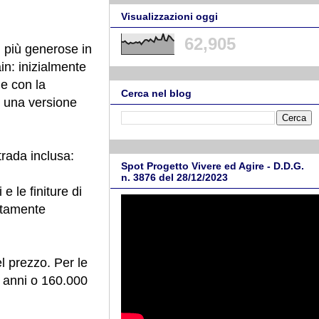
Visualizzazioni oggi
62,905
i più generose in
in: inizialmente
e con la
Cerca nel blog
e una versione
rada inclusa:
Spot Progetto Vivere ed Agire - D.D.G.
n. 3876 del 28/12/2023
e le finiture di
ltamente
l prezzo. Per le
 8 anni o 160.000