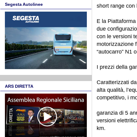
Segesta Autolinee
short range con
E la Piattaforma
due configurazio
con le versioni 
motorizzazione f
“autocarro” N1 o
I prezzi della g
Caratterizzati da
ARS DIRETTA
alta qualità, l’
competitivo, i m
garanzia di 5 an
versioni elettrif
km.