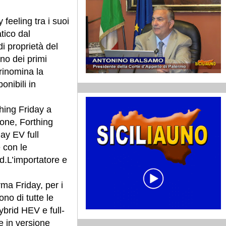
 feeling tra i suoi
tico dal
i proprietà del
o dei primi
rinomina la
onibili in
thing Friday a
one, Forthing
ay EV full
 con le
d.
L’importatore e
ma Friday, per i
o di tutte le
ybrid HEV e full-
e in versione