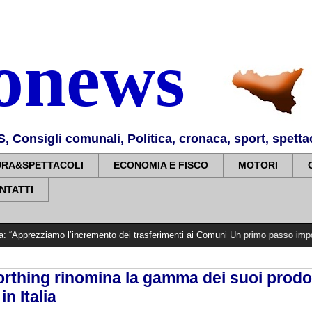
nonews
Consigli comunali, Politica, cronaca, sport, spettaco
URA&SPETTACOLI
ECONOMIA E FISCO
MOTORI
NTATTI
o l’incremento dei trasferimenti ai Comuni Un primo passo importante che dov
orthing rinomina la gamma dei suoi prodo
in Italia