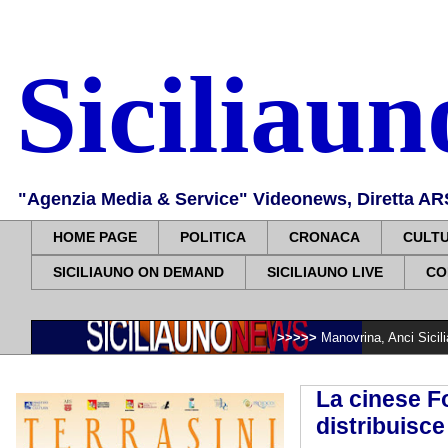
Siciliau
"Agenzia Media & Service" Videonews, Diretta ARS, 
HOME PAGE
POLITICA
CRONACA
CULT
SICILIAUNO ON DEMAND
SICILIAUNO LIVE
CO
>>>>>
Manovrina, Anci Sicilia: “Apprezziam
La cinese F
distribuisce 