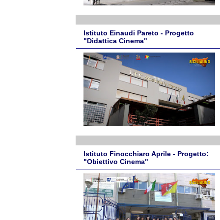
Istituto Einaudi Pareto - Progetto
"Didattica Cinema"
Istituto Finocchiaro Aprile - Progetto:
"Obiettivo Cinema"