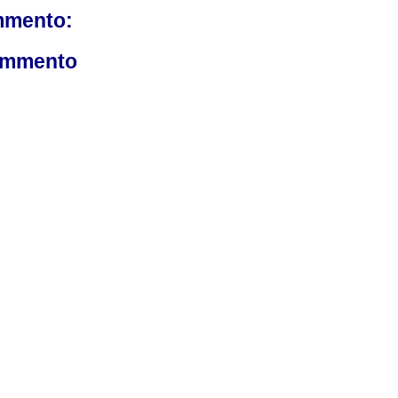
mmento:
ommento