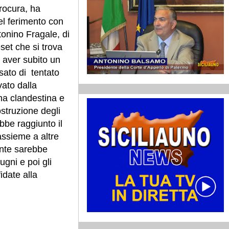
procura, ha
el ferimento con
tonino Fragale, di
set che si trova
o aver subito un
usato di tentato
ato dalla
ma clandestina e
struzione degli
ebbe raggiunto il
assieme a altre
nte sarebbe
ugni e poi gli
idate alla