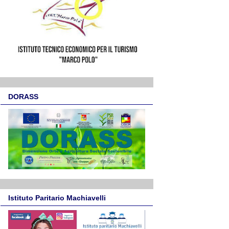
DORASS
Istituto Paritario Machiavelli