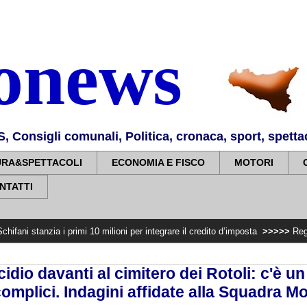
nonews
Consigli comunali, Politica, cronaca, sport, spettaco
URA&SPETTACOLI
ECONOMIA E FISCO
MOTORI
NTATTI
i primi 10 milioni per integrare il credito d’imposta
>>>>>
Regione. Pellegrin
idio davanti al cimitero dei Rotoli: c'è u
complici. Indagini affidate alla Squadra Mo