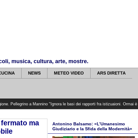
li, musica, cultura, arte, mostre.
CUCINA
NEWS
METEO VIDEO
ARS DIRETTA
o a Mannino "Ignora le basi dei rapporti fra istizuaioni. Ormai è in campagna e
n fermato ma
Antonino Balsamo: «L’Umanesimo
Giudiziario e la Sfida della Modernità»
bile