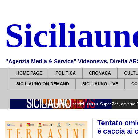
Siciliau
"Agenzia Media & Service" Videonews, Diretta ARS, 
HOME PAGE
POLITICA
CRONACA
CULT
SICILIAUNO ON DEMAND
SICILIAUNO LIVE
CO
 chiudono e sopprimono i servizi
>>>>>
Super Zes, governo Schifani stanzia 
Tentato omic
è caccia ai 