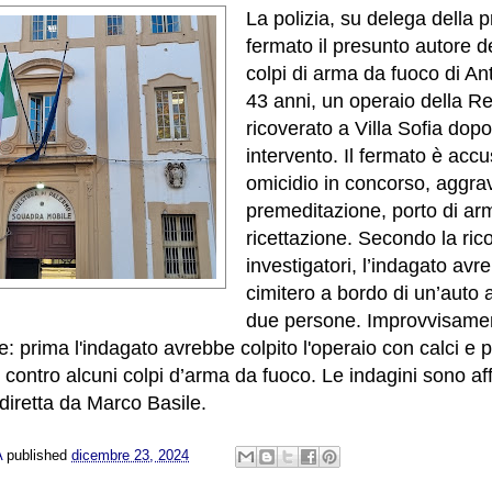
La polizia, su delega della 
fermato il presunto autore d
colpi di arma da fuoco di An
43 anni, un operaio della Re
ricoverato a Villa Sofia dop
intervento. Il fermato è acc
omicidio in concorso, aggrav
premeditazione, porto di ar
ricettazione.
Secondo la rico
investigatori, l’indagato avr
cimitero a bordo di un’auto 
due persone. Improvvisame
e: prima l'indagato avrebbe colpito l'operaio con calci e p
contro alcuni colpi d’arma da fuoco. Le indagini sono aff
iretta da Marco Basile.
A
published
dicembre 23, 2024