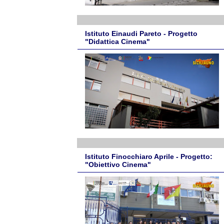
Istituto Einaudi Pareto - Progetto
"Didattica Cinema"
Istituto Finocchiaro Aprile - Progetto:
"Obiettivo Cinema"