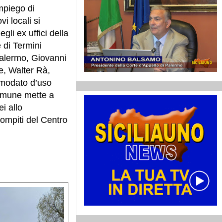
mpiego di
i locali si
gli ex uffici della
 di Termini
 Palermo, Giovanni
ne, Walter Rà,
omodato d’uso
 Comune mette a
ei allo
compiti del Centro