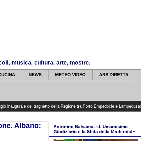
li, musica, cultura, arte, mostre.
CUCINA
NEWS
METEO VIDEO
ARS DIRETTA
ale del traghetto della Regione tra Porto Empedocle e Lampedusa: «Trasformiamo
one. Albano:
Antonino Balsamo: «L’Umanesimo
Giudiziario e la Sfida della Modernità»