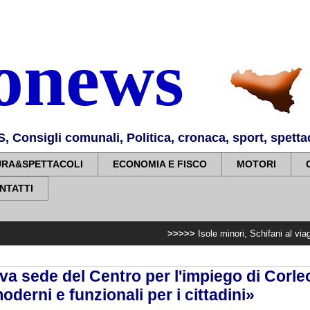
nonews
Consigli comunali, Politica, cronaca, sport, spettaco
URA&SPETTACOLI
ECONOMIA E FISCO
MOTORI
NTATTI
>>>>>
Isole minori, Schifani al viaggio inaugur
va sede del Centro per l'impiego di Corle
moderni e funzionali per i cittadini»