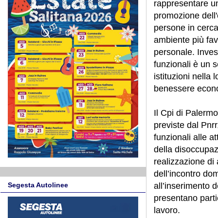
rappresentare un
promozione dell'
persone in cerca
ambiente più fav
personale. Invest
funzionali è un 
istituzioni nella 
benessere econo
Il Cpi di Palermo
previste dal Pnrr
funzionali alle a
della disoccupaz
realizzazione di
dell’incontro do
all’inserimento d
Segesta Autolinee
presentano partic
lavoro.