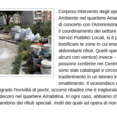
Corposo intervento degli op
Ambiente nel quartiere Amab
di concerto con l'Amministra
il coordinamento del settor
Servizi Pubblici Locali, si è
bonificare le zone in cui era
abbondanti rifiuti. Quelli spe
alcuni con vernice) invece -
possono conferire nei Centri 
sono stati catalogati e circosc
trasferimento in un idoneo i
smaltimento. Il vicesindac
rado l'inciviltà di pochi, occorre ribadire che è migliorat
l decoro nel quartiere Amabilina. In ogni caso, abbiamo ch
ndono dei rifiuti speciali, molti dei quali ad opera di non