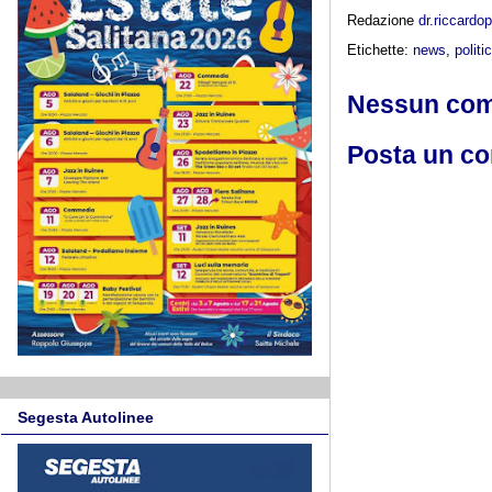
Redazione
dr.riccard
Etichette:
news
,
politi
Nessun co
Posta un c
Segesta Autolinee