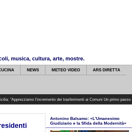
li, musica, cultura, arte, mostre.
CUCINA
NEWS
METEO VIDEO
ARS DIRETTA
ziamo l’incremento dei trasferimenti ai Comuni Un primo passo importante che 
Antonino Balsamo: «L’Umanesimo
Giudiziario e la Sfida della Modernità»
residenti