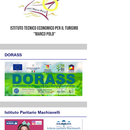
DORASS
Istituto Paritario Machiavelli