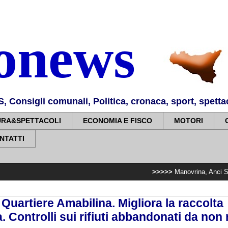
nonews
Consigli comunali, Politica, cronaca, sport, spettaco
URA&SPETTACOLI
ECONOMIA E FISCO
MOTORI
NTATTI
>>>>>
Manovrina, Anci Sicilia: “Apprez
uartiere Amabilina. Migliora la raccolta
a. Controlli sui rifiuti abbandonati da non 