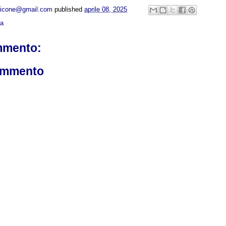
opicone@gmail.com
published
aprile 08, 2025
ca
mmento:
ommento