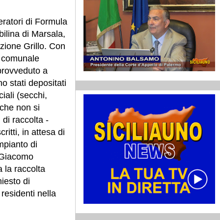
eratori di Formula
ilina di Marsala,
zione Grillo. Con
e comunale
 provveduto a
no stati depositati
ciali (secchi,
 che non si
di raccolta -
ritti, in attesa di
mpianto di
o Giacomo
a la raccolta
iesto di
 residenti nella