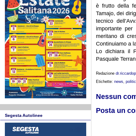
è frutto della 
Tamajo, dei diri
tecnico dell’Av
importante per 
meritano di cres
Continuiamo a la
Lo dichiara il
Pasquale Terran
Redazione
dr.riccard
Etichette:
news
,
politi
Nessun co
Posta un c
Segesta Autolinee