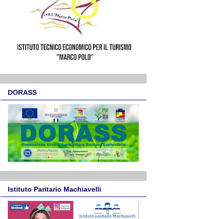
DORASS
Istituto Paritario Machiavelli