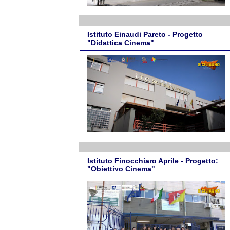
Istituto Einaudi Pareto - Progetto
"Didattica Cinema"
Istituto Finocchiaro Aprile - Progetto:
"Obiettivo Cinema"