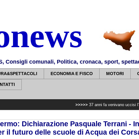
nonews
Consigli comunali, Politica, cronaca, sport, spettaco
URA&SPETTACOLI
ECONOMIA E FISCO
MOTORI
NTATTI
>>>>>
37 anni fa venivano uccisi l'agente Nino Ag
rmo: Dichiarazione Pasquale Terrani - I
r il futuro delle scuole di Acqua dei Cors