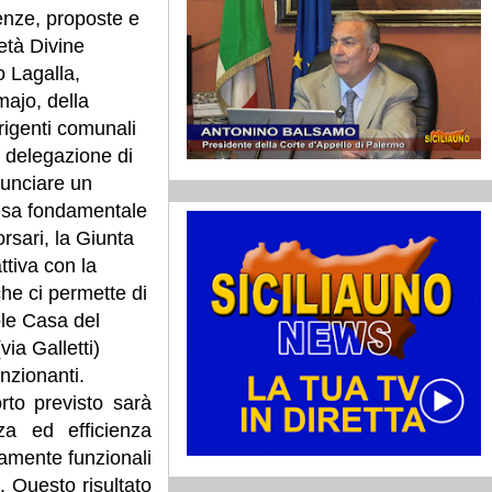
renze, proposte e
età Divine
o Lagalla,
majo, della
rigenti comunali
a delegazione di
nunciare un
tesa fondamentale
orsari, la Giunta
tiva con la
he ci permette di
ole Casa del
ia Galletti)
unzionanti.
rto previsto sarà
za ed efficienza
namente funzionali
i. Questo risultato