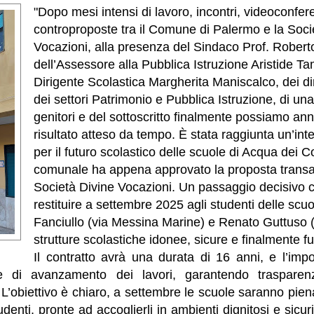
"Dopo mesi intensi di lavoro, incontri, videoconfe
controproposte tra il Comune di Palermo e la Soci
Vocazioni, alla presenza del Sindaco Prof. Robert
dell’Assessore alla Pubblica Istruzione Aristide Ta
Dirigente Scolastica Margherita Maniscalco, dei di
dei settori Patrimonio e Pubblica Istruzione, di un
genitori e del sottoscritto finalmente possiamo an
risultato atteso da tempo. È stata raggiunta un’in
per il futuro scolastico delle scuole di Acqua dei C
comunale ha appena approvato la proposta transat
Società Divine Vocazioni. Un passaggio decisivo c
restituire a settembre 2025 agli studenti delle scu
Fanciullo (via Messina Marine) e Renato Guttuso (v
strutture scolastiche idonee, sicure e finalmente f
Il contratto avrà una durata di 16 anni, e l’impo
e di avanzamento dei lavori, garantendo trasparen
 L’obiettivo è chiaro, a settembre le scuole saranno pie
studenti, pronte ad accoglierli in ambienti dignitosi e sicur