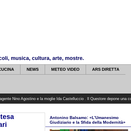
li, musica, cultura, arte, mostre.
CUCINA
NEWS
METEO VIDEO
ARS DIRETTA
ostino e la moglie Ida Castelluccio . Il Questore depone una corona di alloro su
ntesa
Antonino Balsamo: «L’Umanesimo
Giudiziario e la Sfida della Modernità»
ari