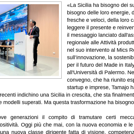
«La Sicilia ha bisogno dei s
bisogno delle loro energie, d
fresche e veloci, della loro 
leggere il presente e reinven
il messaggio lanciato dall'a
regionale alle Attività produ
nel suo intervento al Mics R
sull’innovazione, la sostenibil
per il futuro del Made in Ital
all'Università di Palermo. Ne
convegno, che ha riunito espe
startup e imprese, Tamajo h
 recenti indichino una Sicilia in crescita, che sta finalm
e modelli superati. Ma questa trasformazione ha bisogno
ove generazioni il compito di tramutare certi mecca
positività. Oggi più che mai, con la nuova economia e le 
e una nuova classe dirigente fatta di visione, competen