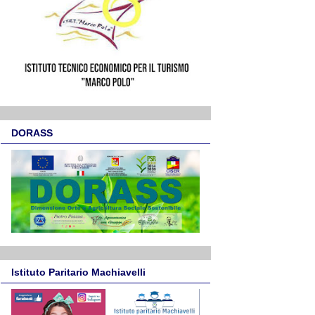
DORASS
Istituto Paritario Machiavelli