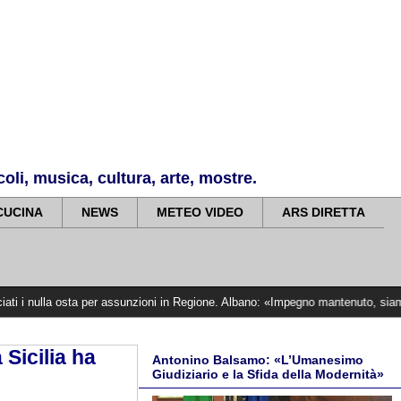
li, musica, cultura, arte, mostre.
CUCINA
NEWS
METEO VIDEO
ARS DIRETTA
sta per assunzioni in Regione. Albano: «Impegno mantenuto, siamo vicini alle vi
Sicilia ha
Antonino Balsamo: «L’Umanesimo
Giudiziario e la Sfida della Modernità»