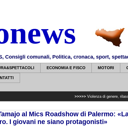
nonews
Consigli comunali, Politica, cronaca, sport, spettaco
URA&SPETTACOLI
ECONOMIA E FISCO
MOTORI
NTATTI
>>>>>
Violenza di genere, rilasciati i nulla o
 Tamajo al Mics Roadshow di Palermo: «La 
ro. I giovani ne siano protagonisti»