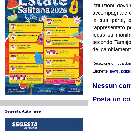
istituzioni dev
accompagnare qu
la sua parte,
rappresentato p
focus su manifat
secondo Tamajo,
del cambiament
Redazione
dr.riccard
Etichette:
news
,
politi
Nessun co
Posta un c
Segesta Autolinee