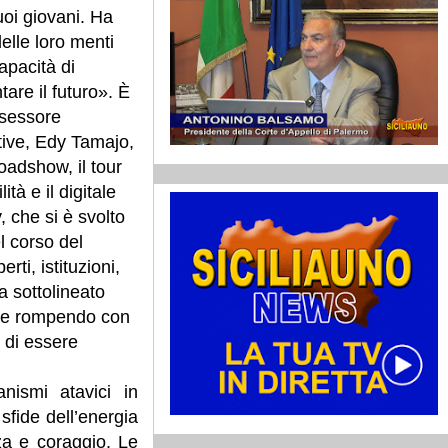
uoi giovani. Ha
elle loro menti
capacità di
tare il futuro». È
ssessore
ttive, Edy Tamajo,
oadshow, il tour
ità e il digitale
y, che si è svolto
l corso del
rti, istituzioni,
a sottolineato
ente rompendo con
 di essere
nismi atavici in
sfide dell’energia
za e coraggio. Le