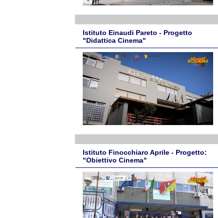
Istituto Einaudi Pareto - Progetto
"Didattica Cinema"
Istituto Finocchiaro Aprile - Progetto:
"Obiettivo Cinema"