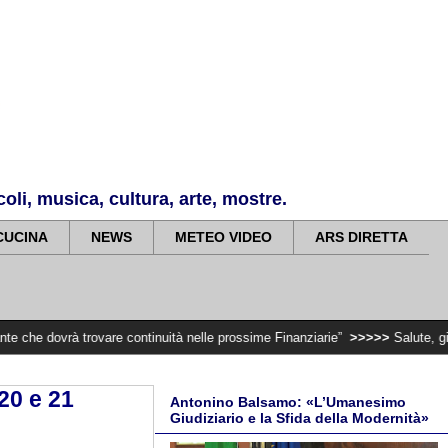
li, musica, cultura, arte, mostre.
CUCINA
NEWS
METEO VIDEO
ARS DIRETTA
rovare continuità nelle prossime Finanziarie”
>>>>>
Salute, giunta regional
20 e 21
Antonino Balsamo: «L’Umanesimo
Giudiziario e la Sfida della Modernità»