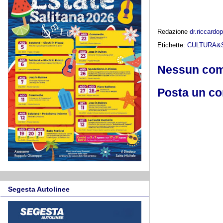
Redazione
dr.riccard
Etichette:
CULTURA&
Nessun co
Posta un c
Segesta Autolinee