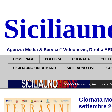
Siciliau
"Agenzia Media & Service" Videonews, Diretta ARS, 
HOME PAGE
POLITICA
CRONACA
CULT
SICILIAUNO ON DEMAND
SICILIAUNO LIVE
CO
>>>>>
Manovrina, Anci Sicilia: “Apprezziamo l
Giornata Mo
settembre 20