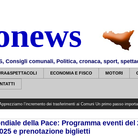
nonews
Consigli comunali, Politica, cronaca, sport, spettaco
URA&SPETTACOLI
ECONOMIA E FISCO
MOTORI
NTATTI
’incremento dei trasferimenti ai Comuni Un primo passo importante che dovrà t
ndiale della Pace: Programma eventi del 
25 e prenotazione biglietti