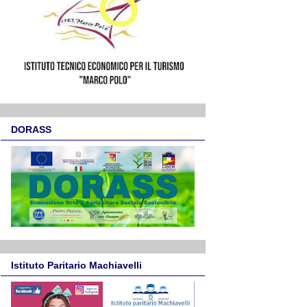
DORASS
Istituto Paritario Machiavelli