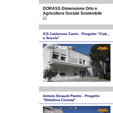
DORASS Dimensione Orto e
Agricoltura Sociale Sostenibile
ICS Calderone Carini - Progetto "Ciak...
a Scuola"
Istituto Einaudi Pareto - Progetto
"Didattica Cinema"