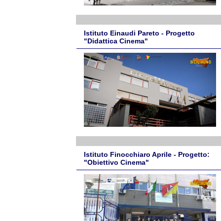
Istituto Einaudi Pareto - Progetto
"Didattica Cinema"
Istituto Finocchiaro Aprile - Progetto:
"Obiettivo Cinema"