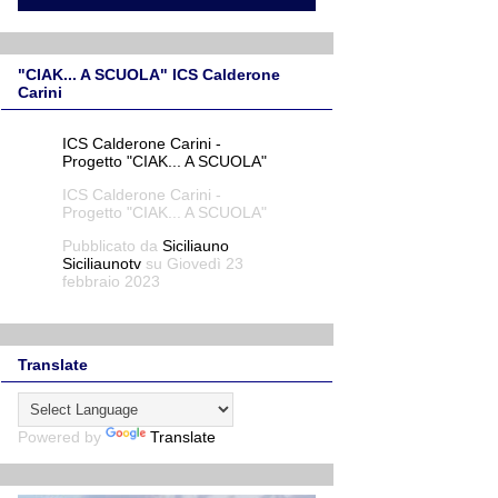
"CIAK... A SCUOLA" ICS Calderone
Carini
Translate
Powered by
Translate
Prodotti freschi e genuini dall'orto
sociale DORASS