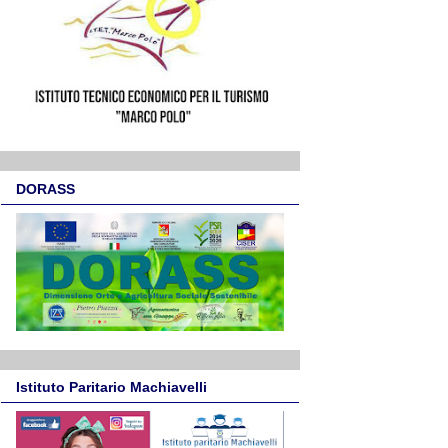
DORASS
Istituto Paritario Machiavelli