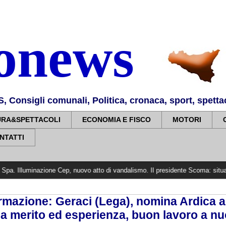
nonews
Consigli comunali, Politica, cronaca, sport, spettaco
URA&SPETTACOLI
ECONOMIA E FISCO
MOTORI
NTATTI
e Cep, nuovo atto di vandalismo. Il presidente Scoma: situazione grave
>>
formazione: Geraci (Lega), nomina Ardica a
mia merito ed esperienza, buon lavoro a n