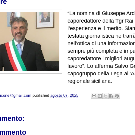
re
“La nomina di Giuseppe Ard
caporedattore della Tgr Rai 
l’esperienza e il merito. Sia
testata giornalistica ne trarr
nell’ottica di una informazio
sempre più completa e impar
caporedattore i migliori augu
lavoro”. Lo afferma Salvo Ge
capogruppo della Lega all’
regionale siciliana.
opicone@gmail.com
published
agosto 07, 2025
mmento:
ommento