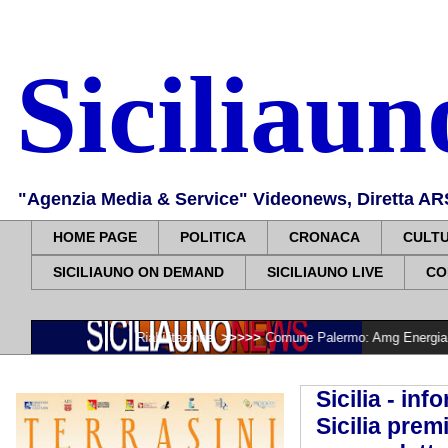
Siciliau
"Agenzia Media & Service" Videonews, Diretta ARS, 
HOME PAGE
POLITICA
CRONACA
CULT
SICILIAUNO ON DEMAND
SICILIAUNO LIVE
CO
 e di Riabilitazione
>>>>>
Comune Palermo: Amg Energia Spa. Illuminazion
Sicilia - in
Sicilia pre