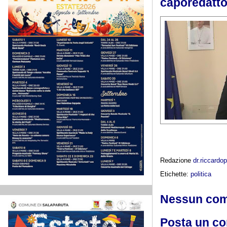
caporedatto
Redazione
dr.riccard
Etichette:
politica
Nessun co
Posta un c