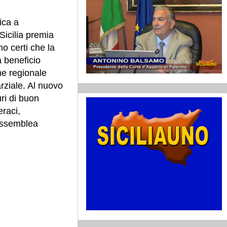
ica a
Sicilia premia
mo certi che la
à beneficio
ne regionale
ziale. Al nuovo
ri di buon
raci,
Assemblea