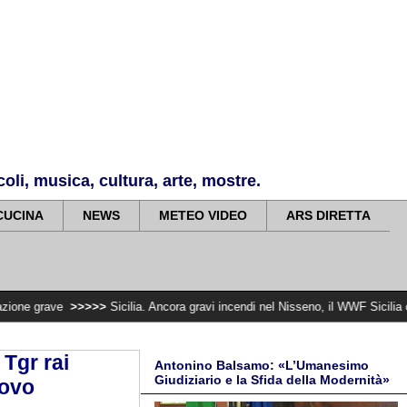
li, musica, cultura, arte, mostre.
CUCINA
NEWS
METEO VIDEO
ARS DIRETTA
>>>
Sicilia. Ancora gravi incendi nel Nisseno, il WWF Sicilia centrale denuncia a
 Tgr rai
Antonino Balsamo: «L’Umanesimo
Giudiziario e la Sfida della Modernità»
uovo