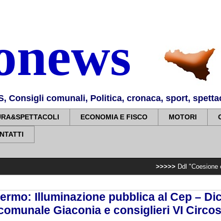
nonews
Consigli comunali, Politica, cronaca, sport, spettaco
URA&SPETTACOLI
ECONOMIA E FISCO
MOTORI
NTATTI
>>>>>
Ddl "Coesione e crescita", ok 
rmo: Illuminazione pubblica al Cep – Di
comunale Giaconia e consiglieri VI Circos