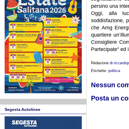
persino una inte
Oggi, alla luc
soddisfazione, p
che Amg Energia 
quartiere un’ill
Consigliere Co
Partecipate" ed 
Redazione
dr.riccard
Etichette:
politica
Nessun co
Posta un c
Segesta Autolinee