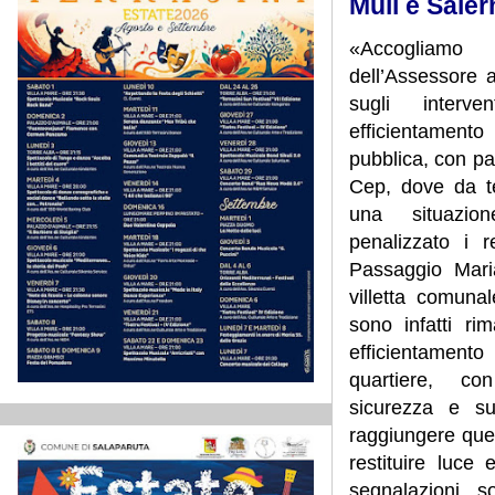
Muli e Saler
«Accogliamo
dell’Assessore 
sugli interv
efficientamento
pubblica, con par
Cep, dove da 
una situazi
penalizzato i 
Passaggio Mari
villetta comuna
sono infatti ri
efficientamento 
quartiere, co
sicurezza e sul
raggiungere ques
restituire luce 
segnalazioni, s