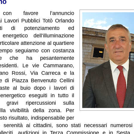
no
 con favore l’annuncio
ai Lavori Pubblici Totò Orlando
enti di potenziamento ed
 energetico dell’illuminazione
ticolare attenzione al quartiere
tempo seguiamo con costanza
one che ha pesantemente
residenti. Le vie Cammarano,
ano Rossi, Via Carreca e la
le di Piazza Benvenuto Cellini
maste al buio dopo i lavori di
energetico eseguiti in tutto il
n gravi ripercussioni sulla
la vivibilità della zona. Per
to risultato, indispensabile per
e serenità ai cittadini, sono stati necessari numerosi 
olleciti, audizioni in Terza Commissione e in Sesta 