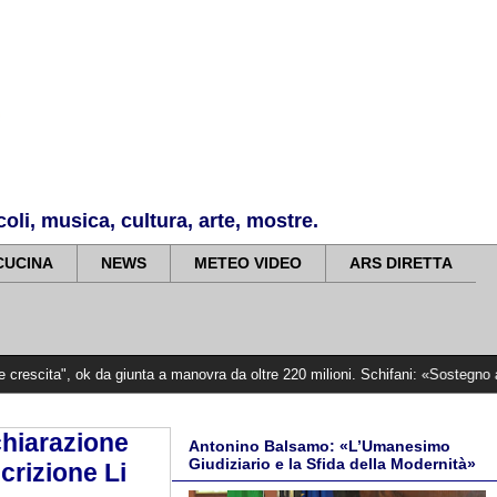
li, musica, cultura, arte, mostre.
CUCINA
NEWS
METEO VIDEO
ARS DIRETTA
da giunta a manovra da oltre 220 milioni. Schifani: «Sostegno alle famiglie e a
chiarazione
Antonino Balsamo: «L’Umanesimo
Giudiziario e la Sfida della Modernità»
crizione Li