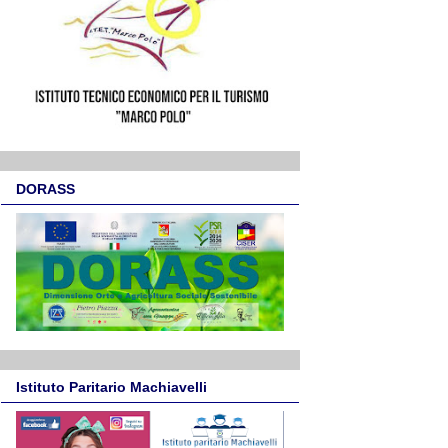
DORASS
Istituto Paritario Machiavelli