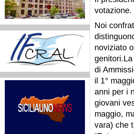
votazione
Noi confrat
distinguon
noviziato o
genitori.La
di Ammissio
il 1° magg
anni per i 
giovani ves
maggio, ma 
vara) che t