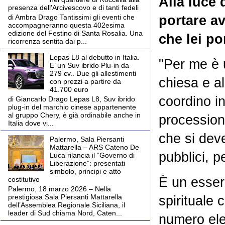
Alla luce 
presenza dell'Arcivescovo e di tanti fedeli
portare a
di Ambra Drago Tantissimi gli eventi che
accompagneranno questa 402esima
edizione del Festino di Santa Rosalia. Una
che lei po
ricorrenza sentita dai p...
Lepas L8 al debutto in Italia.
"Per me è 
E’ un Suv ibrido Plu-in da
279 cv.. Due gli allestimenti
chiesa e a
con prezzi a partire da
41.700 euro
coordino in
di Giancarlo Drago Lepas L8, Suv ibrido
plug-in del marchio cinese appartenente
al gruppo Chery, è già ordinabile anche in
processione
Italia dove vi...
che si deve 
Palermo, Sala Piersanti
Mattarella – ARS Cateno De
pubblici, p
Luca rilancia il “Governo di
Liberazione”: presentati
simbolo, principi e atto
È un esser
costitutivo
Palermo, 18 marzo 2026 – Nella
prestigiosa Sala Piersanti Mattarella
spirituale
dell’Assemblea Regionale Siciliana, il
leader di Sud chiama Nord, Caten...
numero elev