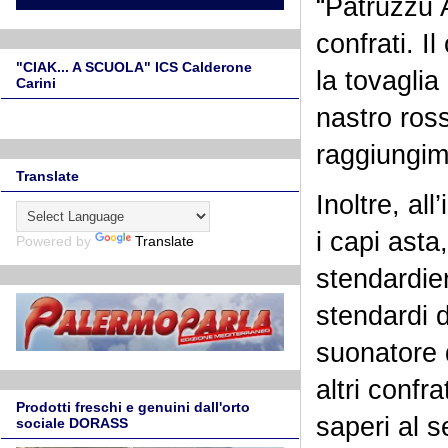
“Patruzzu 
confrati. 
"CIAK... A SCUOLA" ICS Calderone
la tovaglia
Carini
nastro ross
raggiungim
Translate
Inoltre, al
i capi asta,
Powered by
Translate
stendardie
stendardi d
suonatore d
altri confra
Prodotti freschi e genuini dall'orto
saperi al s
sociale DORASS