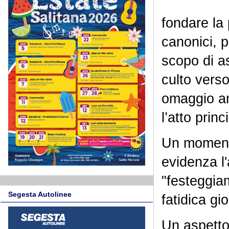
fondare la
canonici, 
scopo di as
culto verso
omaggio anc
l’atto prin
Un momento
evidenza l'
"festeggiam
Segesta Autolinee
fatidica gi
Un aspetto