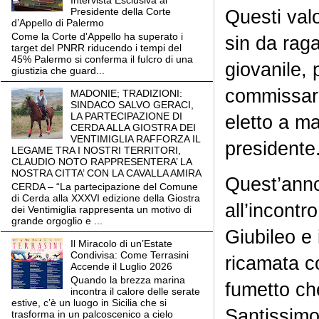
Intervista Esclusiva al
Presidente della Corte
Questi valo
d’Appello di Palermo
Come la Corte d'Appello ha superato i
sin da raga
target del PNRR riducendo i tempi del
45% Palermo si conferma il fulcro di una
giovanile, 
giustizia che guard...
commissari
MADONIE; TRADIZIONI:
SINDACO SALVO GERACI,
LA PARTECIPAZIONE DI
eletto a m
CERDA ALLA GIOSTRA DEI
VENTIMIGLIA RAFFORZA IL
president
LEGAME TRA I NOSTRI TERRITORI,
CLAUDIO NOTO RAPPRESENTERA’ LA
NOSTRA CITTA’ CON LA CAVALLA AMIRA
Quest’anno 
CERDA – “La partecipazione del Comune
di Cerda alla XXXVI edizione della Giostra
all’incontr
dei Ventimiglia rappresenta un motivo di
grande orgoglio e ...
Giubileo e
Il Miracolo di un’Estate
Condivisa: Come Terrasini
ricamata c
Accende il Luglio 2026
Quando la brezza marina
fumetto ch
incontra il calore delle serate
estive, c’è un luogo in Sicilia che si
Santissimo
trasforma in un palcoscenico a cielo