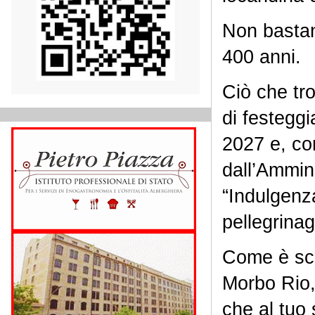
Non bastan
400 anni.
Ciò che tro
di festeggi
2027 e, co
dall’Ammin
“Indulgenz
pellegrinag
Come è scri
Morbo Rio, 
che al tuo 