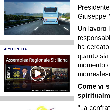
Presidente 
Giuseppe 
Un lavoro 
responsabil
ha cercato
ARS DIRETTA
quanto sia 
momento ch
monreales
Come vi s
spiritual
"La confrat