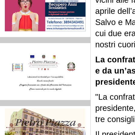
aprile del
Salvo e Ma
cui due era
nostri cuor
La confrat
e da un’a
presidente
"La confrat
presidente,
tre consigl
Il presiden