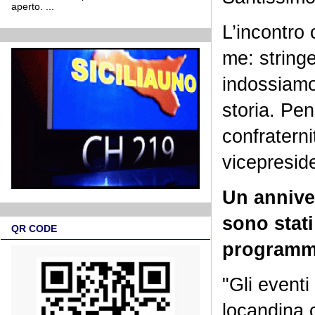
aperto. ...
L’incontro
me: string
indossiamo
storia. Pe
confraterni
vicepreside
Un anniver
sono stati
QR CODE
programma
"Gli eventi
locandina