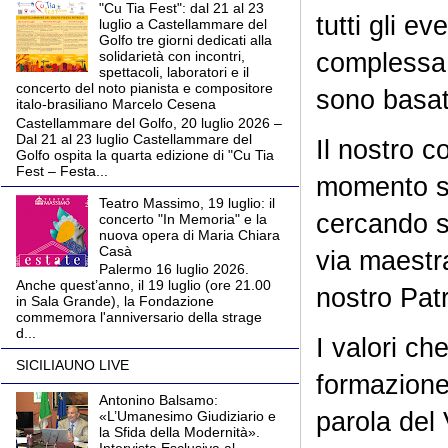
"Cu Tia Fest": dal 21 al 23
tutti gli e
luglio a Castellammare del
Golfo tre giorni dedicati alla
complessa,
solidarietà con incontri,
spettacoli, laboratori e il
concerto del noto pianista e compositore
sono basati
italo-brasiliano Marcelo Cesena
Castellammare del Golfo, 20 luglio 2026 –
Dal 21 al 23 luglio Castellammare del
Il nostro c
Golfo ospita la quarta edizione di "Cu Tia
Fest – Festa...
momento sto
Teatro Massimo, 19 luglio: il
cercando so
concerto "In Memoria" e la
nuova opera di Maria Chiara
Casà
via maestr
Palermo 16 luglio 2026.
Anche quest’anno, il 19 luglio (ore 21.00
nostro Pa
in Sala Grande), la Fondazione
commemora l'anniversario della strage
d...
I valori ch
SICILIAUNO LIVE
formazione
Antonino Balsamo:
parola del
«L’Umanesimo Giudiziario e
la Sfida della Modernità».