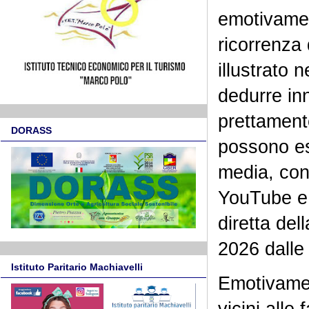
emotivamen
ricorrenza
illustrato 
dedurre inn
prettamente
DORASS
possono es
media, con 
YouTube e 
diretta de
2026 dalle
Istituto Paritario Machiavelli
Emotivamen
vicini alle