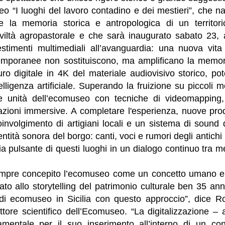
 “I luoghi del lavoro contadino e dei mestieri”, che na
e la memoria storica e antropologica di un territor
iviltà agropastorale e che sarà inaugurato sabato 23, a
estimenti multimediali all’avanguardia: una nuova vita 
emporanee non sostituiscono, ma amplificano la memori
auro digitale in 4K del materiale audiovisivo storico, p
telligenza artificiale. Superando la fruizione su piccoli m
e unità dell’ecomuseo con tecniche di videomapping,
razioni immersive. A completare l'esperienza, nuove pro
oinvolgimento di artigiani locali e un sistema di sound
dentità sonora del borgo: canti, voci e rumori degli antichi
ia pulsante di questi luoghi in un dialogo continuo tra 
mpre concepito l’ecomuseo come un concetto umano e
to allo storytelling del patrimonio culturale ben 35 ann
i ecomuseo in Sicilia con questo approccio”, dice Ro
ttore scientifico dell’Ecomuseo. “La digitalizzazione –
mentale per il suo inserimento all’interno di un con