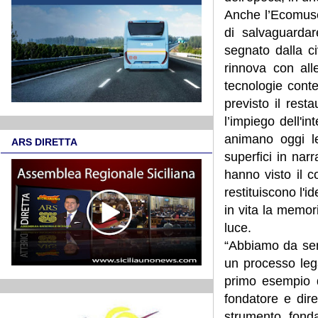
Anche l’Ecomuseo
di salvaguardar
segnato dalla c
rinnova con all
tecnologie cont
previsto il rest
l’impiego dell'in
animano oggi l
ARS DIRETTA
superfici in nar
hanno visto il c
restituiscono l'i
in vita la memor
luce.
“Abbiamo da se
un processo lega
primo esempio d
fondatore e dire
strumento fonda