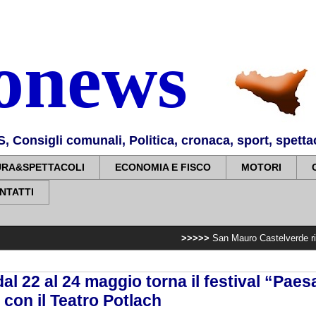
nonews
Consigli comunali, Politica, cronaca, sport, spettaco
URA&SPETTACOLI
ECONOMIA E FISCO
MOTORI
NTATTI
>>>>>
San Mauro Castelverde ricorda le vittim
l 22 al 24 maggio torna il festival “Paes
 con il Teatro Potlach