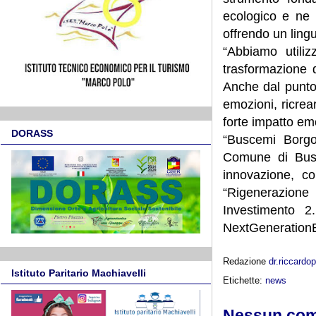
ecologico e ne 
offrendo un ling
“Abbiamo utili
trasformazione 
Anche dal punto 
emozioni, ricrea
forte impatto em
DORASS
“Buscemi Borgo 
Comune di Busce
innovazione, c
“Rigenerazione 
Investimento 2.
NextGeneration
Redazione
dr.riccard
Istituto Paritario Machiavelli
Etichette:
news
Nessun co