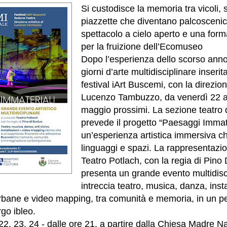
Si custodisce la memoria tra vicoli, 
piazzette che diventano palcoscenic
spettacolo a cielo aperto e una for
per la fruizione dell’Ecomuseo
Dopo l’esperienza dello scorso anno,
giorni d’arte multidisciplinare inserit
festival iArt Buscemi, con la direzione
Lucenzo Tambuzzo, da venerdì 22 
maggio prossimi. La sezione teatro d
prevede il progetto “Paesaggi Immate
un’esperienza artistica immersiva c
linguaggi e spazi. La rappresentazio
Teatro Potlach, con la regia di Pino
presenta un grande evento multidisc
intreccia teatro, musica, danza, instal
rbane e video mapping, tra comunità e memoria, in un pe
rgo ibleo.
22, 23, 24 - dalle ore 21, a partire dalla Chiesa Madre Na