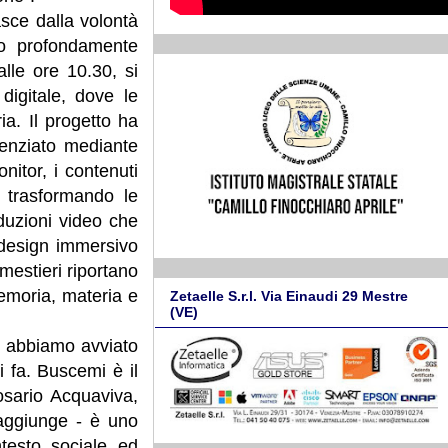
sce dalla volontà
io profondamente
lle ore 10.30, si
digitale, dove le
a. Il progetto ha
otenziato mediante
onitor, i contenuti
 trasformando le
duzioni video che
 design immersivo
 mestieri riportano
memoria, materia e
Zetaelle S.r.l. Via Einaudi 29 Mestre
(VE)
 abbiamo avviato
i fa. Buscemi è il
sario Acquaviva,
 aggiunge - è uno
testo sociale ed