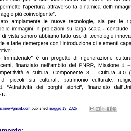
permette l’apertura attraverso la dinamica dell’immag
uaggio più coinvolgente”.
zzato ampiamente le nuove tecnologie, sia per le ri
delle immagini in proiezioni su larga scala - conclude
di vista sonoro abbiamo fatto uso di tecnologie innovat
rle e farle riemergere con l’introduzione di elementi cap
otivo”.
Immateriale” è un progetto di rigenerazione cultura
mi, finanziato nell’ambito del PNRR, Missione 1 – D
ompetitività e cultura, Componente 3 – Cultura 4.0
di piccoli siti culturali, patrimonio culturale, reli
1 “Attrattività dei borghi storici”, finanziato dall
EU.
opicone@gmail.com
published
maggio 19, 2026
mmento: