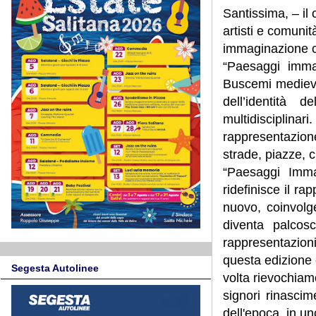
Santissima, – il
artisti e comunit
immaginazione 
“Paesaggi imma
Buscemi medieva
dell’identità 
multidisciplinar
rappresentazione
strade, piazze, 
“Paesaggi Imma
ridefinisce il r
nuovo, coinvolge
diventa palcos
rappresentazion
questa edizione è
Segesta Autolinee
volta rievochiam
signori rinascim
dell'epoca, in u