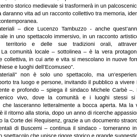
 centro storico medievale si trasformerà in un palcoscenic
à daranno vita ad un racconto collettivo tra memoria, iden
contemporanea.
teriali – dice Lucenzo Tambuzzo - anche quest’ann
le in uno spettacolo immersivo, in un racconto artist
del territorio e delle sue tradizioni orali, attrav
i. La comunità locale – sottolinea – è la vera protagon
 collettiva, in cui arte e vita si mescolano in nuove f
chiese e luoghi dell’Ecomuseo”.
teriali” non è solo uno spettacolo, ma un’esperien
apporto tra luogo e persone, invitando il pubblico a vive
nte e profondo – spiega il sindaco Michele Carbè –. Il 
cenico vivo, dove la comunità e i luoghi stessi si
i che lasceranno letteralmente a bocca aperta. Ma la
 il ritorno alla storia, dopo un anno di ricerche appassio
o la Corte dei Requisenz, grazie a un documento straord
entali di Buscemi – continua il sindaco - torneranno in 
no spettacolo che unisce rigore storico e grande suggesti