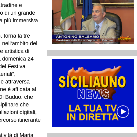
stradine e
o di un grande
ma più immersiva
 torna la tre
a nell’ambito del
 artistica di
a domenica 24
el Festival
riali”,
he attraversa
ne è affidata al
 Di Buduo, che
iplinare che
lazioni digitali,
rcorso itinerante
tività di Maria