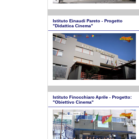
Istituto Einaudi Pareto - Progetto
"Didattica Cinema"
Istituto Finocchiaro Aprile - Progetto:
"Obiettivo Cinema"