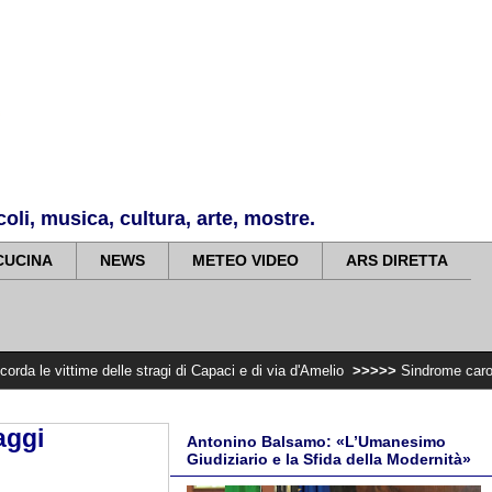
li, musica, cultura, arte, mostre.
CUCINA
NEWS
METEO VIDEO
ARS DIRETTA
e delle stragi di Capaci e di via d'Amelio
>>>>>
Sindrome carotidea cronica:
aggi
Antonino Balsamo: «L’Umanesimo
Giudiziario e la Sfida della Modernità»