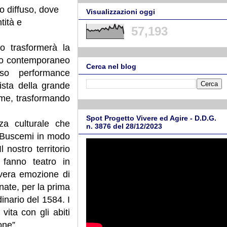
o diffuso, dove
Visualizzazioni oggi
tità e
57,193
o trasformerà la
ico contemporaneo
Cerca nel blog
erso performance
ista della grande
orme, trasformando
Spot Progetto Vivere ed Agire - D.D.G.
za culturale che
n. 3876 del 28/12/2023
re Buscemi in modo
nostro territorio
 fanno teatro in
 vera emozione di
nate, per la prima
inario del 1584. I
vita con gli abiti
one”.