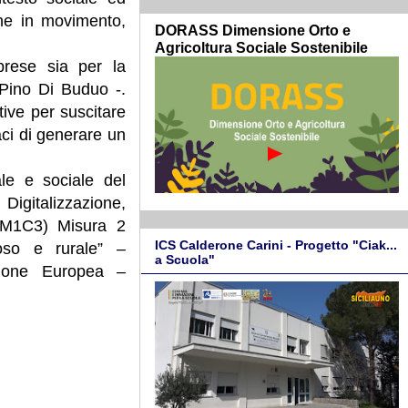
ine in movimento,
DORASS Dimensione Orto e
Agricoltura Sociale Sostenibile
prese sia per la
 Pino Di Buduo -.
ive per suscitare
aci di generare un
le e sociale del
igitalizzazione,
 (M1C3) Misura 2
ICS Calderone Carini - Progetto "Ciak...
gioso e rurale” –
a Scuola"
’Unione Europea –