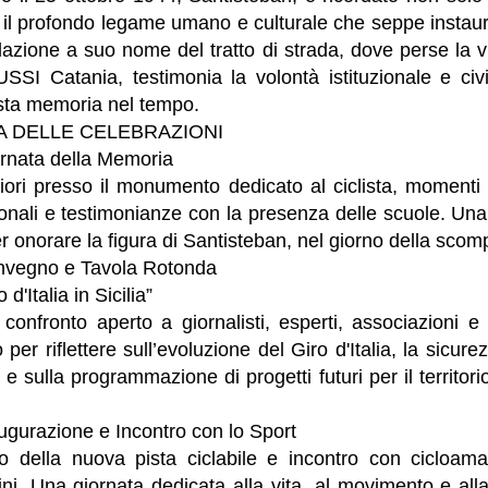
 il profondo legame umano e culturale che seppe instaura
olazione a suo nome del tratto di strada, dove perse la 
SSI Catania, testimonia la volontà istituzionale e civi
ta memoria nel tempo.
 DELLE CELEBRAZIONI
rnata della Memoria
iori presso il monumento dedicato al ciclista, momenti 
uzionali e testimonianze con la presenza delle scuole. Un
er onorare la figura di Santisteban, nel giorno della scom
nvegno e Tavola Rotonda
 d'Italia in Sicilia”
onfronto aperto a giornalisti, esperti, associazioni e 
per riflettere sull’evoluzione del Giro d'Italia, la sicure
ti e sulla programmazione di progetti futuri per il territor
gurazione e Incontro con lo Sport
ro della nuova pista ciclabile e incontro con cicloamat
dini. Una giornata dedicata alla vita, al movimento e all