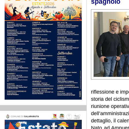
spagnolo
riflessione e imp
storia del ciclis
riunione operati
dell’amministraz
dettaglio, il cale
Nato ad Ampuero 