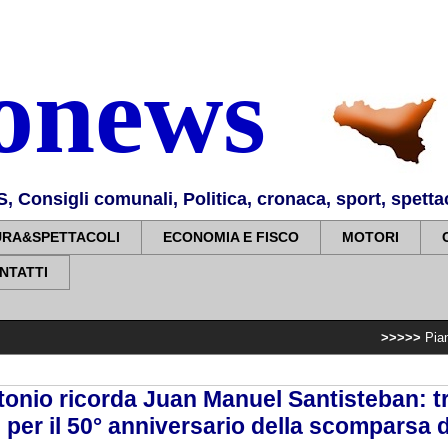
nonews
Consigli comunali, Politica, cronaca, sport, spettaco
URA&SPETTACOLI
ECONOMIA E FISCO
MOTORI
NTATTI
>>>>>
Piano sviluppo e co
onio ricorda Juan Manuel Santisteban: tr
 per il 50° anniversario della scomparsa d