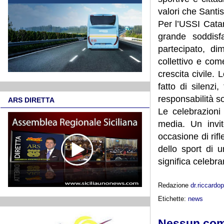
valori che Santi
Per l’USSI Cata
grande soddisf
partecipato, d
collettivo e com
crescita civile.
fatto di silenzi,
responsabilità so
ARS DIRETTA
Le celebrazioni 
media. Un invi
occasione di rif
dello sport di u
significa celebra
Redazione
dr.riccard
Etichette:
news
Nessun co