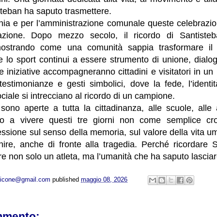
steban ha saputo trasmettere.
nia e per l’amministrazione comunale queste celebrazio
azione. Dopo mezzo secolo, il ricordo di Santiste
imostrando come una comunità sappia trasformare il 
e lo sport continui a essere strumento di unione, dialog
 Le iniziative accompagneranno cittadini e visitatori in u
 testimonianze e gesti simbolici, dove la fede, l’identità
ciale si intrecciano al ricordo di un campione.
sono aperte a tutta la cittadinanza, alle scuole, alle 
to a vivere questi tre giorni non come semplice c
lessione sul senso della memoria, sul valore della vita u
nire, anche di fronte alla tragedia. Perché ricordare S
re non solo un atleta, ma l’umanità che ha saputo lasciare
opicone@gmail.com
published
maggio 08, 2026
mmento: