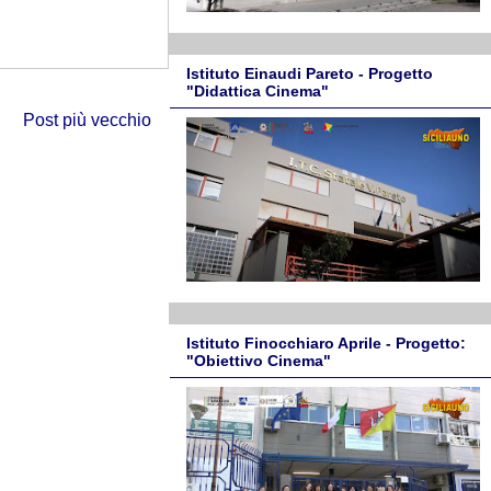
Istituto Einaudi Pareto - Progetto
"Didattica Cinema"
Post più vecchio
Istituto Finocchiaro Aprile - Progetto:
"Obiettivo Cinema"