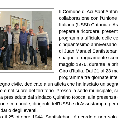
Il Comune di Aci Sant’Antoni
collaborazione con l’Union
Italiana (USSI) Catania e A
prepara a ricordare, present
programma ufficiale delle cel
cinquantesimo anniversario
di Juan Manuel Santisteban, i
spagnolo tragicamente scom
maggio 1976, durante la pr
Giro d’Italia. Dal 21 al 23 m
programma tre giornate int
egno civile, dedicate a un atleta che ha lasciato un segno
mo e nel cuore del territorio. Presso la sede municipale, s
va presieduta dal sindaco Quintino Rocca, alla presenza 
ione comunale, dirigenti dell’USSI e di Assostampa, per d
ndario degli eventi.
il 25 ottobre 1944, Santisteban, è ricordato non solo p