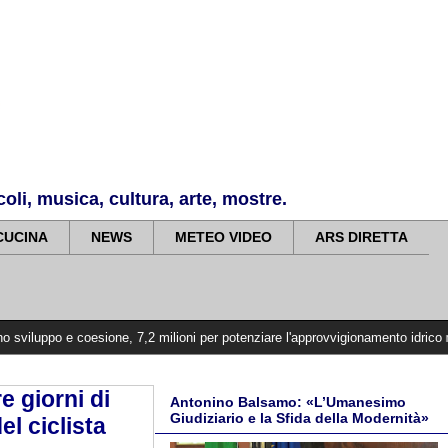
li, musica, cultura, arte, mostre.
CUCINA
NEWS
METEO VIDEO
ARS DIRETTA
esione, 7,2 milioni per potenziare l'approvvigionamento idrico nell'Etna Valle
e giorni di
Antonino Balsamo: «L’Umanesimo
Giudiziario e la Sfida della Modernità»
el ciclista