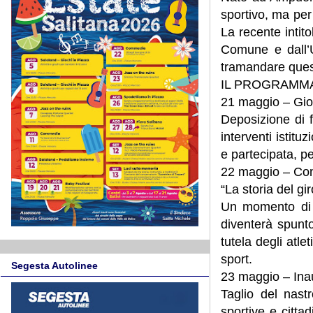
sportivo, ma per
La recente intit
Comune e dall’U
tramandare ques
IL PROGRAMMA
21 maggio – Gio
Deposizione di f
interventi istit
e partecipata, p
22 maggio – Co
“La storia del giro
Un momento di c
diventerà spunto 
tutela degli atle
sport.
Segesta Autolinee
23 maggio – Inau
Taglio del nast
sportive e citta