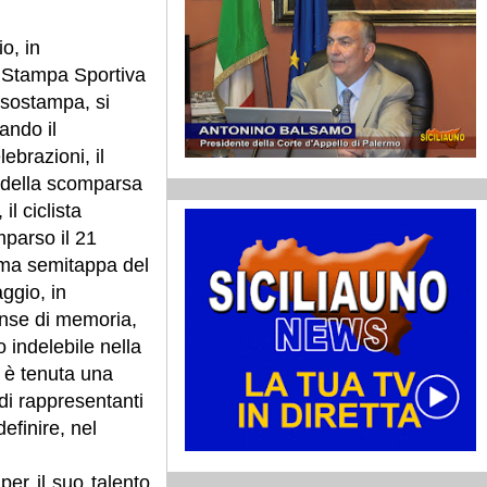
o, in
e Stampa Sportiva
ssostampa, si
ando il
ebrazioni, il
 della scomparsa
l ciclista
parso il 21
ima semitappa del
aggio, in
ense di memoria,
 indelebile nella
i è tenuta una
di rappresentanti
efinire, nel
er il suo talento