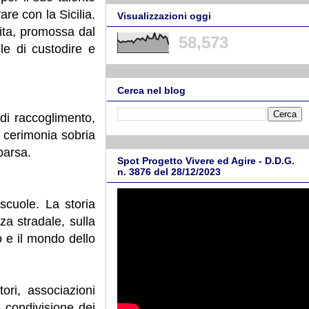
re con la Sicilia.
Visualizzazioni oggi
vita, promossa dal
58,573
le di custodire e
Cerca nel blog
di raccoglimento,
a cerimonia sobria
parsa.
Spot Progetto Vivere ed Agire - D.D.G.
n. 3876 del 28/12/2023
scuole. La storia
zza stradale, sulla
io e il mondo dello
ori, associazioni
a condivisione dei