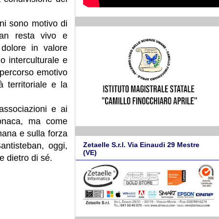
ni sono motivo di
ban resta vivo e
dolore in valore
o interculturale e
n percorso emotivo
 territoriale e la
associazioni e ai
ronaca, ma come
mana e sulla forza
Zetaelle S.r.l. Via Einaudi 29 Mestre
antisteban, oggi,
(VE)
 dietro di sé.