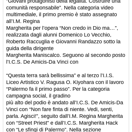
“Giovani protagonisti della legalità. Costruire una
comunità responsabile”. Nella categoria video
multimediale, il primo premio è stato assegnato
all’I.M. Regina
Margherita per l’opera “Non credo in Dio ma…”,
realizzata dagli alunni Domenico Lo Vecchio,
Roberto Raccuglia e Giovanni Randazzo sotto la
guida della dirigente
Margherita Maniscalco. Seguono al secondo posto
l’I.C.S. De Amicis-Da Vinci con
“Questa terra sarà bellissima” e al terzo l’I.I.S.
Liceo Artistico V. Ragusa O. Kiyohara con il lavoro
“Palermo fa il primo passo”. Per la categoria
campagna social, il gradino
più alto del podio è andato all’I.C.S. De Amicis-Da
Vinci con “Non fare finta di niente. Vedi, senti,
parla. Agisci!”, seguito dall’I.M. Regina Margherita
con “Street Priest” e dall’I.C.S. Margherita Hack
con “Le sfingi di Palermo”. Nella sezione