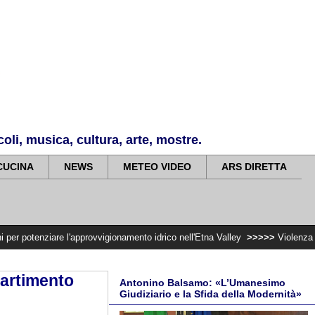
li, musica, cultura, arte, mostre.
CUCINA
NEWS
METEO VIDEO
ARS DIRETTA
e l'approvvigionamento idrico nell'Etna Valley
>>>>>
Violenza di genere, rila
partimento
Antonino Balsamo: «L’Umanesimo
Giudiziario e la Sfida della Modernità»