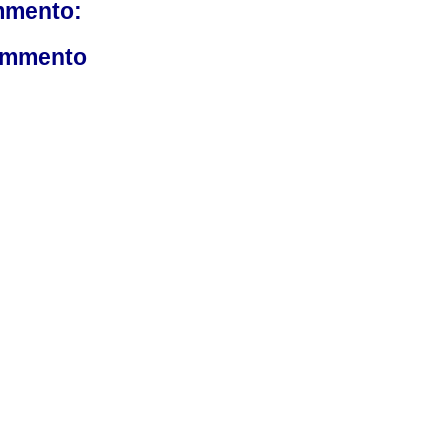
mmento:
ommento