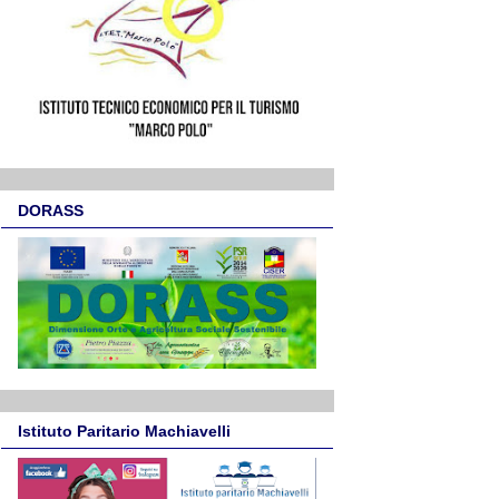
DORASS
Istituto Paritario Machiavelli