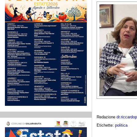
Redazione
dr.riccard
Etichette:
politica