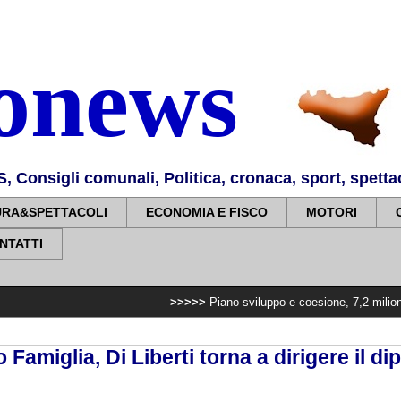
nonews
Consigli comunali, Politica, cronaca, sport, spettaco
URA&SPETTACOLI
ECONOMIA E FISCO
MOTORI
NTATTI
>>>>>
Piano sviluppo e coesione, 7,2 milioni per potenziar
Famiglia, Di Liberti torna a dirigere il di