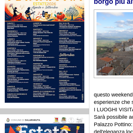
borgo più al
questo weekend 
esperienze che sp
I LUOGHI VISIT
Sarà possibile a
Palazzo Pottino: 
dell'eleganza lo