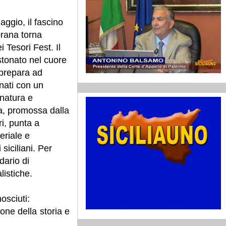
ggio, il fascino
prana torna
i Tesori Fest. Il
stonato nel cuore
 prepara ad
onati con un
 natura e
iva, promossa dalla
i, punta a
eriale e
 siciliani. Per
ario di
listiche.
osciuti:
mone della storia e