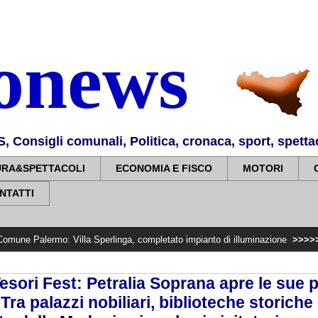
nonews
Consigli comunali, Politica, cronaca, sport, spettaco
URA&SPETTACOLI
ECONOMIA E FISCO
MOTORI
NTATTI
 Villa Sperlinga, completato impianto di illuminazione
>>>>>
Ferragosto: di
esori Fest: Petralia Soprana apre le sue po
Tra palazzi nobiliari, biblioteche storiche e