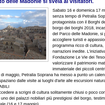
to delle Madonie si svela ai visitatori.
Sabato 16 e domenica 17 ma
senza tempo di Petralia So
protagonista con il Borghi de
borgo dei borghi 2018, inca
del Parco delle Madonie, si
accogliere turisti e appassi
programma ricco di cultura,
narrazioni inedite. L’iniziat
Fondazione Le Vie dei Tesor
valorizzare il patrimonio mat
immateriale dei piccoli centri
di maggio, Petralia Soprana ha messo a punto un calend
aziano dalle visite ai luoghi d'arte alle escursioni natura
ABILI
ccedere a scrigni di cultura solitamente chiusi o poco con
uno dei palazzi nobiliari più prestigiosi del borgo, testi
cale (16 e 17 maggio).