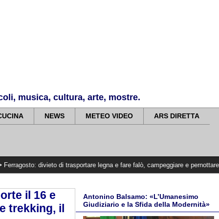
li, musica, cultura, arte, mostre.
CUCINA
NEWS
METEO VIDEO
ARS DIRETTA
vieto di trasportare legna e fare falò, campeggiare e pernottare sulle spiagge
rte il 16 e
Antonino Balsamo: «L’Umanesimo
Giudiziario e la Sfida della Modernità»
 trekking, il