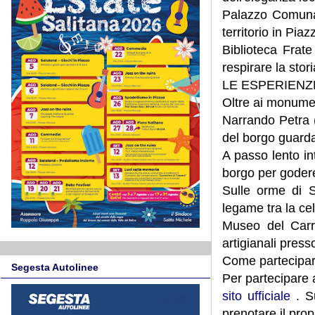
Palazzo Comunal
territorio in Pia
Biblioteca Frate
respirare la sto
LE ESPERIENZ
Oltre ai monument
Narrando Petra (
del borgo guardan
A passo lento in
borgo per goder
Sulle orme di 
legame tra la cel
Museo del Carre
artigianali press
Come partecipa
Segesta Autolinee
Per partecipare a
sito ufficiale
. Su
prenotare il prop