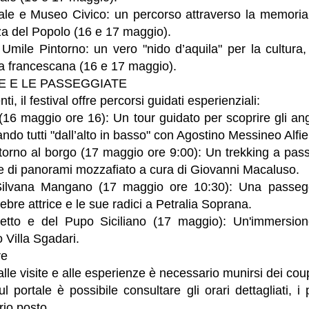
e e Museo Civico: un percorso attraverso la memoria 
zza del Popolo (16 e 17 maggio).
 Umile Pintorno: un vero "nido d’aquila" per la cultura
ria francescana (16 e 17 maggio).
E E LE PASSEGGIATE
i, il festival offre percorsi guidati esperienziali:
16 maggio ore 16): Un tour guidato per scoprire gli ang
do tutti "dall’alto in basso" con Agostino Messineo Alfier
torno al borgo (17 maggio ore 9:00): Un trekking a pass
e di panorami mozzafiato a cura di Giovanni Macaluso.
Silvana Mangano (17 maggio ore 10:30): Una passegg
ebre attrice e le sue radici a Petralia Soprana.
tto e del Pupo Siciliano (17 maggio): Un'immersione 
o Villa Sgadari.
re
lle visite e alle esperienze è necessario munirsi dei coup
l portale è possibile consultare gli orari dettagliati, i
rio posto.