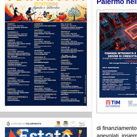
Palermo nell
di finanziamento 
agevolati, insiem