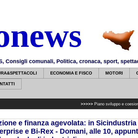
nonews
Consigli comunali, Politica, cronaca, sport, spettaco
URA&SPETTACOLI
ECONOMIA E FISCO
MOTORI
NTATTI
>>>>>
Piano sviluppo e coesione, 7,2 milioni p
ione e finanza agevolata: in Sicindustria 
erprise e Bi-Rex - Domani, alle 10, appu