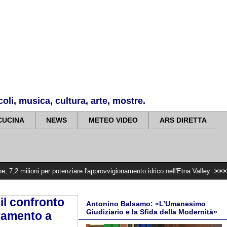
li, musica, cultura, arte, mostre.
CUCINA
NEWS
METEO VIDEO
ARS DIRETTA
er potenziare l'approvvigionamento idrico nell'Etna Valley
>>>>>
Violenza di 
il confronto
Antonino Balsamo: «L’Umanesimo
Giudiziario e la Sfida della Modernità»
ntamento a