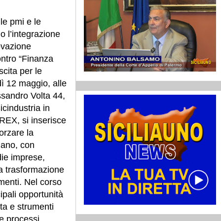
e pmi e le
do l’integrazione
ovazione
contro “Finanza
scita per le
ì 12 maggio, alle
essandro Volta 44,
icindustria in
REX, si inserisce
forzare la
liano, con
die imprese,
la trasformazione
imenti. Nel corso
ipali opportunità
sta e strumenti
e processi,