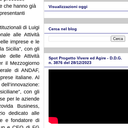
se che hanno già
Visualizzazioni oggi
presentanti
ituzionali di Luigi
Cerca nel blog
ale alle Attività
elle imprese e le
a Sicilia”, con gli
le delle Attività
Spot Progetto Vivere ed Agire - D.D.G.
er il Mezzogiorno
n. 3876 del 28/12/2023
enerale di ANDAF,
prese italiane. Al
ell’innovazione:
ciliane”, con gli
se per le aziende
ovida Business,
io dedicato alle
le e fondatore di
roup e CEO di FG