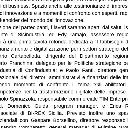
li di business. Spazio anche alle testimonianze di impre
 di innovazione e a momenti di confronto con esperti, rap
stakeholder del mondo dell’innovazione.
ione dei partecipanti, i lavori saranno aperti dai saluti ist
ente di Sicindustria, ed Edy Tamajo, assessore region
irà una prima tavola rotonda dedicata a “I fabbisogni d
nanziamento e digitalizzazione per i settori strategici dell
ario Cartabellotta, dirigente del Dipartimento regiona
erto Franchina, delegato per le Politiche strategiche p
ndustria di Confindustria; e Paolo Fanti, direttore g
zionale dei direttori amministrativi e finanziari delle im
ndo momento di confronto il tema “Gli abilitatori d
petenze per la trasformazione digitale delle imprese si
omolo Spinazzola, responsabile commerciale TIM Enterpri
d, Domenico Guida, program manager, e Erica R
ociate di BI-REX Sicilia. Previsto inoltre uno spaz
ziendali con Gaspare Borsellino, direttore responsabi
lessandro Comparetto, general manager di Fulmine G