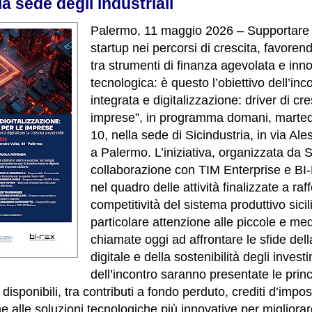
a sede degli industriali
Palermo, 11 maggio 2026 – Supportare l
startup nei percorsi di crescita, favoren
tra strumenti di finanza agevolata e inn
tecnologica: è questo l’obiettivo dell’in
integrata e digitalizzazione: driver di cre
imprese”, in programma domani, marted
10, nella sede di Sicindustria, in via Al
a Palermo. L’iniziativa, organizzata da S
collaborazione con TIM Enterprise e BI-
nel quadro delle attività finalizzate a raf
competitività del sistema produttivo sici
particolare attenzione alle piccole e me
chiamate oggi ad affrontare le sfide del
digitale e della sostenibilità degli invest
dell’incontro saranno presentate le princ
disponibili, tra contributi a fondo perduto, crediti d’impo
e alle soluzioni tecnologiche più innovative per migliorar