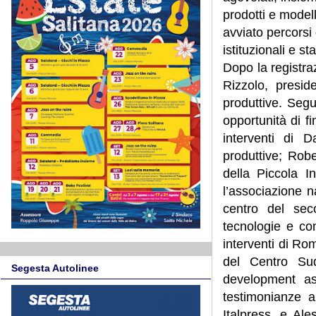
prodotti e model
avviato percorsi
istituzionali e 
Dopo la registraz
Rizzolo, presid
produttive. Segu
opportunità di fi
interventi di D
produttive; Rob
della Piccola I
l’associazione na
centro del seco
tecnologie e com
interventi di R
del Centro Su
Segesta Autolinee
development ass
testimonianze a
Italpress, e A