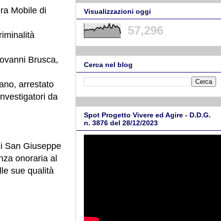
ra Mobile di
Visualizzazioni oggi
57,296
riminalità
Giovanni Brusca,
Cerca nel blog
zano, arrestato
nvestigatori da
Spot Progetto Vivere ed Agire - D.D.G.
n. 3876 del 28/12/2023
 di San Giuseppe
nza onoraria al
le sue qualità