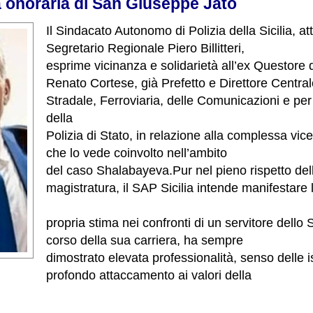
a onoraria di San Giuseppe Jato
Il Sindacato Autonomo di Polizia della Sicilia, att
Segretario Regionale Piero Billitteri,
esprime vicinanza e solidarietà all’ex Questore
Renato Cortese, già Prefetto e Direttore Centrale
Stradale, Ferroviaria, delle Comunicazioni e per 
della
Polizia di Stato, in relazione alla complessa vic
che lo vede coinvolto nell’ambito
del caso Shalabayeva.
Pur nel pieno rispetto del
magistratura, il SAP Sicilia intende manifestare 
propria stima nei confronti di un servitore dello 
corso della sua carriera, ha sempre
dimostrato elevata professionalità, senso delle is
profondo attaccamento ai valori della