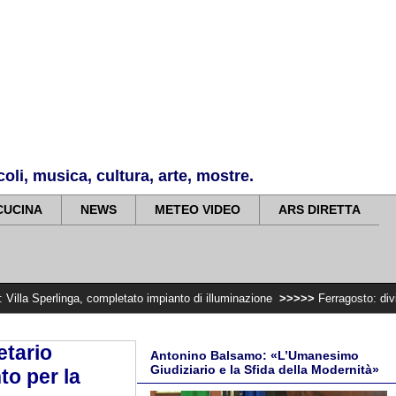
li, musica, cultura, arte, mostre.
CUCINA
NEWS
METEO VIDEO
ARS DIRETTA
, completato impianto di illuminazione
>>>>>
Ferragosto: divieto di traspor
etario
Antonino Balsamo: «L’Umanesimo
Giudiziario e la Sfida della Modernità»
to per la