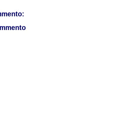
mmento:
ommento