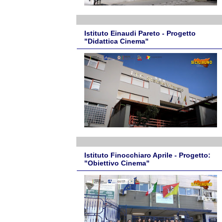
Istituto Einaudi Pareto - Progetto
"Didattica Cinema"
Istituto Finocchiaro Aprile - Progetto:
"Obiettivo Cinema"