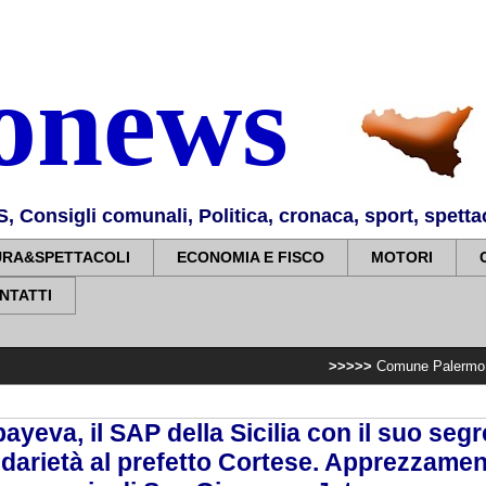
nonews
Consigli comunali, Politica, cronaca, sport, spettaco
URA&SPETTACOLI
ECONOMIA E FISCO
MOTORI
NTATTI
>>>>>
Comune Palermo: Villa Sperlinga
yeva, il SAP della Sicilia con il suo segr
darietà al prefetto Cortese. Apprezzamen