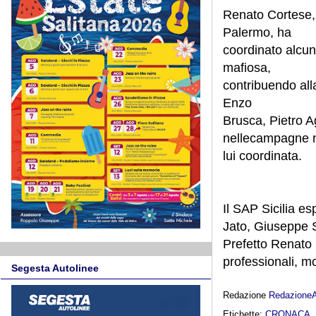
Renato Cortese, 
Palermo, ha
coordinato alcune
mafiosa,
contribuendo alla
Enzo
Brusca, Pietro Ag
nellecampagne ne
lui coordinata.
Il SAP Sicilia e
Jato, Giuseppe S
Prefetto Renato 
professionali, m
Segesta Autolinee
Redazione
Redazione
Etichette:
CRONACA