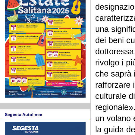
designazion
caratteriz
una signifi
dei beni cul
dottoressa
rivolgo i p
che saprà 
rafforzare 
culturale d
regionale».
Segesta Autolinee
un volano 
la guida d