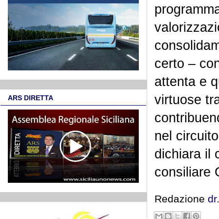
programmazi
valorizzazi
consolidame
certo – co
attenta e q
virtuose tra
ARS DIRETTA
contribuen
nel circuit
dichiara i
consiliare
Redazione
dr