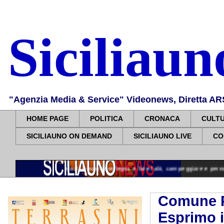
Siciliau
"Agenzia Media & Service" Videonews, Diretta ARS, 
HOME PAGE
POLITICA
CRONACA
CULT
SICILIAUNO ON DEMAND
SICILIAUNO LIVE
CO
o: divieto di trasportare legna e fare falò, campeggiare e pernottare sulle spi
Comune P
Esprimo i