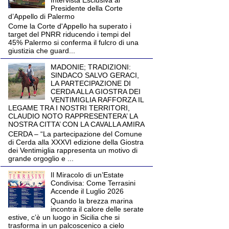
Intervista Esclusiva al
Presidente della Corte
d’Appello di Palermo
Come la Corte d'Appello ha superato i
target del PNRR riducendo i tempi del
45% Palermo si conferma il fulcro di una
giustizia che guard...
MADONIE; TRADIZIONI:
SINDACO SALVO GERACI,
LA PARTECIPAZIONE DI
CERDA ALLA GIOSTRA DEI
VENTIMIGLIA RAFFORZA IL
LEGAME TRA I NOSTRI TERRITORI,
CLAUDIO NOTO RAPPRESENTERA’ LA
NOSTRA CITTA’ CON LA CAVALLA AMIRA
CERDA – “La partecipazione del Comune
di Cerda alla XXXVI edizione della Giostra
dei Ventimiglia rappresenta un motivo di
grande orgoglio e ...
Il Miracolo di un’Estate
Condivisa: Come Terrasini
Accende il Luglio 2026
Quando la brezza marina
incontra il calore delle serate
estive, c’è un luogo in Sicilia che si
trasforma in un palcoscenico a cielo