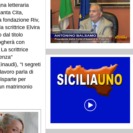
na letteraria
Santa Cita,
a fondazione Riv,
 scrittrice Elvira
dal titolo
logherà con
La scrittrice
cenza"
inaudi), "I segreti
lavoro parla di
disparte per
o un matrimonio