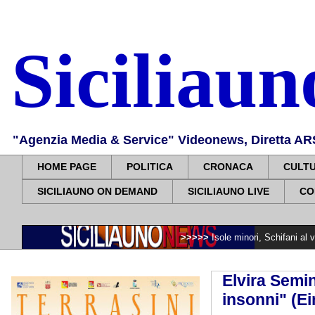
Siciliau
"Agenzia Media & Service" Videonews, Diretta ARS, 
HOME PAGE
POLITICA
CRONACA
CULT
SICILIAUNO ON DEMAND
SICILIAUNO LIVE
CO
>>>>>
Isole minori, Schifani al viaggio inaug
Elvira Semin
insonni" (Ein