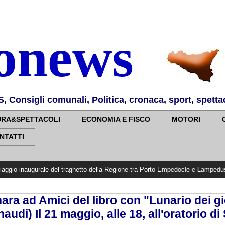
nonews
Consigli comunali, Politica, cronaca, sport, spettaco
URA&SPETTACOLI
ECONOMIA E FISCO
MOTORI
NTATTI
urale del traghetto della Regione tra Porto Empedocle e Lampedusa: «Trasformia
ara ad Amici del libro con "Lunario dei gi
audi) Il 21 maggio, alle 18, all'oratorio di