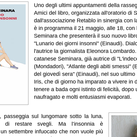
Uno degli ultimi appuntamenti della rasseg
Amici del libro, organizzata all'oratorio di 
dall'associazione Retablo in sinergia con l
è in programma il 21 maggio, alle 18, con la
Seminara che presenterà il suo nuovo libro 
"Lunario dei giorni insonni" (Einaudi). Dia
l'autrice la giornalista Eleonora Lombardo. 
catanese Seminara, già autrice di "L'inde
(Mondadori), "Atlante degli abiti smessi" (E
del giovedì sera" (Einaudi), nel suo ultimo 
Iris, che di giorno ha imparato a vivere in 
tenere a bada ogni istinto di felicità, dop
naufragato e molti entusiasmi evaporati.
e, passeggia sul lungomare sotto la luna,
te di restare svegli. Ma l’insonnia è
 un settembre infuocato che non vuole più