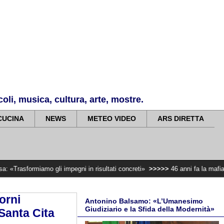
li, musica, cultura, arte, mostre.
CUCINA
NEWS
METEO VIDEO
ARS DIRETTA
mo gli impegni in risultati concreti»
>>>>>
46 anni fa la mafia uccideva il 
orni
Antonino Balsamo: «L’Umanesimo
Giudiziario e la Sfida della Modernità»
 Santa Cita