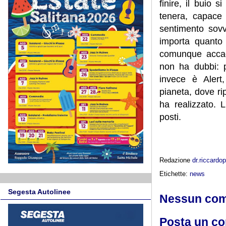
finire, il buio 
tenera, capace 
sentimento sovv
importa quanto
comunque accade
non ha dubbi: pe
invece è Alert
pianeta, dove ri
ha realizzato. 
posti.
Redazione
dr.riccard
Etichette:
news
Segesta Autolinee
Nessun co
Posta un c