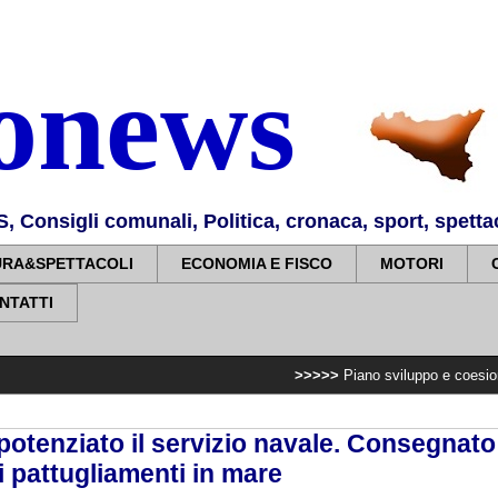
nonews
Consigli comunali, Politica, cronaca, sport, spettaco
URA&SPETTACOLI
ECONOMIA E FISCO
MOTORI
NTATTI
>>>>>
Piano sviluppo e coesione, 7,2 milioni 
 potenziato il servizio navale. Consegnat
 i pattugliamenti in mare