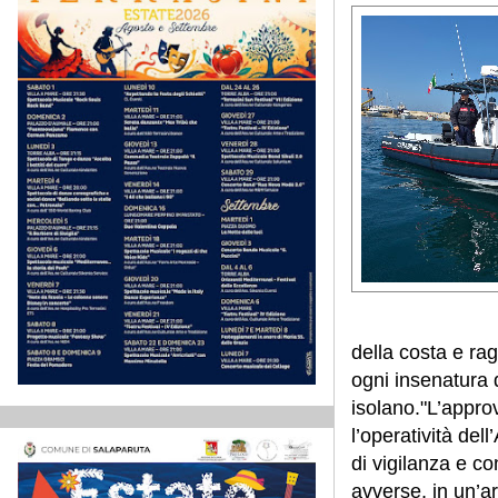
della costa e r
ogni insenatura de
isolano.
"L’appro
l’operatività del
di vigilanza e co
avverse, in un’ar