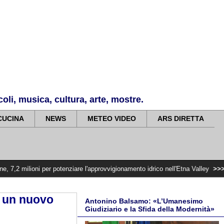
li, musica, cultura, arte, mostre.
CUCINA
NEWS
METEO VIDEO
ARS DIRETTA
per potenziare l'approvvigionamento idrico nell'Etna Valley
>>>>>
Violenza d
o un nuovo
Antonino Balsamo: «L’Umanesimo
Giudiziario e la Sfida della Modernità»