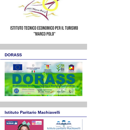
DORASS
Istituto Paritario Machiavelli