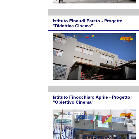
Istituto Einaudi Pareto - Progetto
"Didattica Cinema"
Istituto Finocchiaro Aprile - Progetto:
"Obiettivo Cinema"