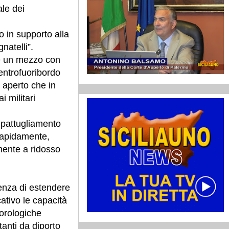
le dei
o in supporto alla
natelli”.
è un mezzo con
 entrofuoribordo
 aperto che in
 militari
i pattugliamento
 rapidamente,
ente a ridosso
enza di estendere
cativo le capacità
eorologiche
tanti da diporto