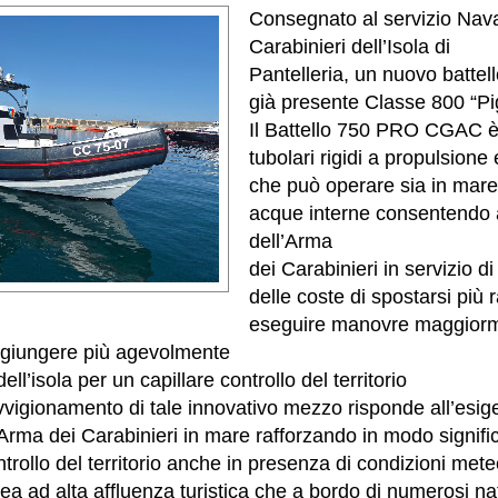
Consegnato al servizio Nava
Carabinieri dell’Isola di
Pantelleria, un nuovo battell
già presente Classe 800 “Pig
Il Battello 750 PRO CGAC 
tubolari rigidi a propulsione
che può operare sia in mare
acque interne consentendo ai
dell’Arma
dei Carabinieri in servizio d
delle coste di spostarsi più
eseguire manovre maggiorm
aggiungere più agevolmente
ll’isola per un capillare controllo del territorio
vvigionamento di tale innovativo mezzo risponde all’esig
l’Arma dei Carabinieri in mare rafforzando in modo signifi
ntrollo del territorio anche in presenza di condizioni met
ea ad alta affluenza turistica che a bordo di numerosi na