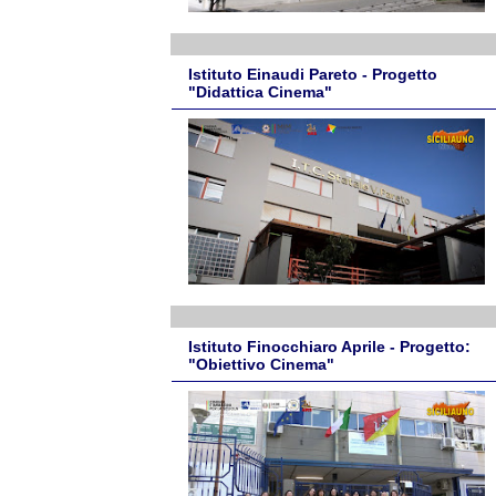
Istituto Einaudi Pareto - Progetto
"Didattica Cinema"
Istituto Finocchiaro Aprile - Progetto:
"Obiettivo Cinema"