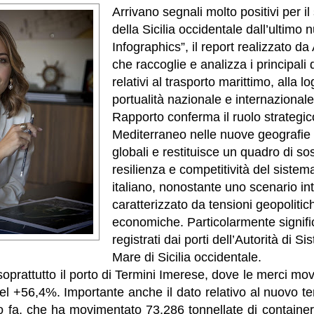
Arrivano segnali molto positivi per i
della Sicilia occidentale dall’ultimo 
Infographics”, il report realizzato d
che raccoglie e analizza i principali da
relativi al trasporto marittimo, alla lo
portualità nazionale e internazionale
Rapporto conferma il ruolo strategic
Mediterraneo nelle nuove geografie
globali e restituisce un quadro di so
resilienza e competitività del sistem
italiano, nonostante uno scenario in
caratterizzato da tensioni geopolitic
economiche. Particolarmente significat
registrati dai porti dell’Autorità di S
Mare di Sicilia occidentale.
 soprattutto il porto di Termini Imerese, dove le merci m
l +56,4%. Importante anche il dato relativo al nuovo te
 fa, che ha movimentato 73.286 tonnellate di containe