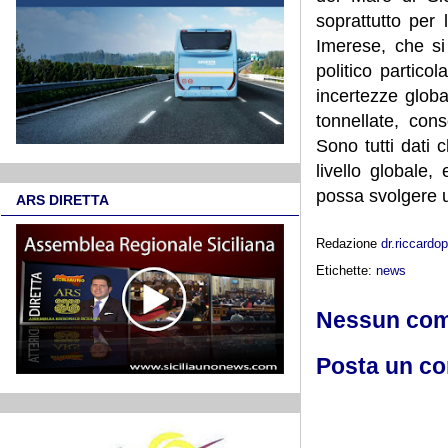
soprattutto per 
Imerese, che si
politico particol
incertezze global
tonnellate, con
Sono tutti dati 
livello globale,
possa svolgere un
ARS DIRETTA
Redazione
dr.riccard
Etichette:
news
Nessun co
Posta un c