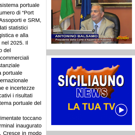
l sistema portuale
numero di “Port
a Assoporti e SRM,
ti statistici
gistica e alla
 nel 2025. Il
o del
 commerciali
stanziale
a portuale
ternazionale
he e incertezze
ivi i risultati
istema portuale del
ovimentate toccano
rminal inaugurato
r. Cresce in modo