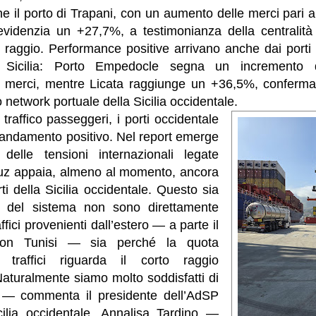
e il porto di Trapani, con un aumento delle merci pari 
o evidenzia un +27,7%, a testimonianza della centralità
o raggio. Performance positive arrivano anche dai porti
 Sicilia: Porto Empedocle segna un incremento
 merci, mentre Licata raggiunge un +36,5%, conferma
ro network portuale della Sicilia occidentale.
e traffico passeggeri, i porti occidentale
ndamento positivo. Nel report emerge
delle tensioni internazionali legate
muz appaia, almeno al momento, ancora
rti della Sicilia occidentale. Questo sia
li del sistema non sono direttamente
affici provenienti dall’estero — a parte il
con Tunisi — sia perché la quota
 traffici riguarda il corto raggio
aturalmente siamo molto soddisfatti di
o — commenta il presidente dell’AdSP
ilia occidentale, Annalisa Tardino —