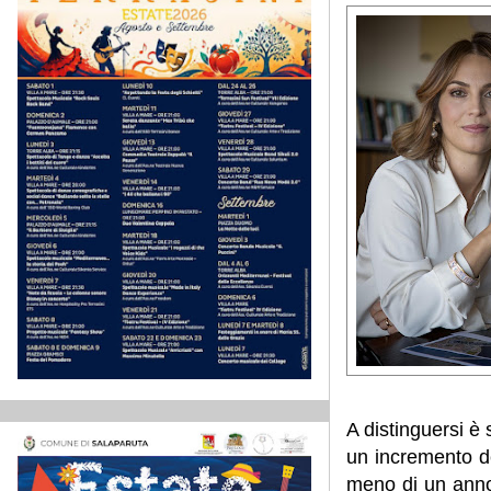
A distinguersi è
un incremento de
meno di un anno