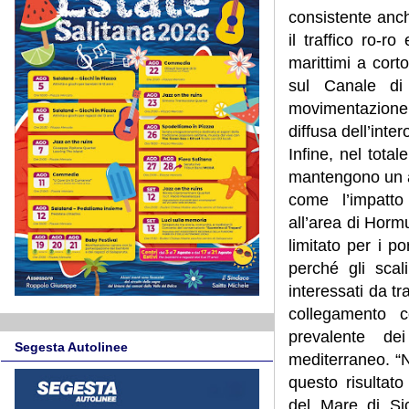
consistente anch
il traffico ro-r
marittimi a cort
sul Canale di
movimentazione
diffusa dell’inte
Infine, nel total
mantengono un a
come l’impatto 
all’area di Hor
limitato per i po
perché gli sca
interessati da tr
collegamento 
prevalente dei
Segesta Autolinee
mediterraneo. “N
questo risultat
del Mare di Sic