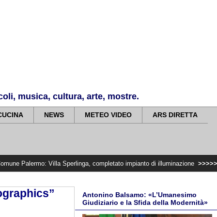
li, musica, cultura, arte, mostre.
CUCINA
NEWS
METEO VIDEO
ARS DIRETTA
Villa Sperlinga, completato impianto di illuminazione
>>>>>
Ferragosto: di
fographics”
Antonino Balsamo: «L’Umanesimo
Giudiziario e la Sfida della Modernità»