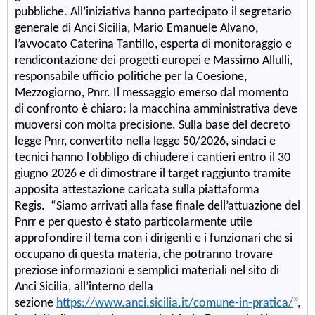
pubbliche.
All’iniziativa hanno partecipato il segretario
generale di Anci Sicilia, Mario Emanuele Alvano,
l’avvocato Caterina Tantillo, esperta di monitoraggio e
rendicontazione dei progetti europei e Massimo Allulli,
responsabile ufficio politiche per la Coesione,
Mezzogiorno, Pnrr.
Il messaggio emerso dal momento
di confronto è chiaro: la macchina amministrativa deve
muoversi con molta precisione. Sulla base del decreto
legge Pnrr, convertito nella legge 50/2026, sindaci e
tecnici hanno l’obbligo di chiudere i cantieri entro il 30
giugno 2026 e di dimostrare il target raggiunto tramite
apposita attestazione caricata sulla piattaforma
Regis.
“Siamo arrivati alla fase finale dell’attuazione del
Pnrr e per questo è stato particolarmente utile
approfondire il tema con i dirigenti e i funzionari che si
occupano di questa materia, che potranno trovare
preziose informazioni e semplici materiali nel sito di
Anci Sicilia, all’interno della
sezione
https://www.anci.sicilia.it/
comune-in-pratica/
”,