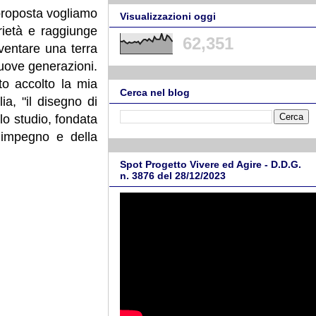
 proposta vogliamo
Visualizzazioni oggi
rietà e raggiunge
62,351
iventare una terra
nuove generazioni.
to accolto la mia
Cerca nel blog
a, "il disegno di
lo studio, fondata
’impegno e della
Spot Progetto Vivere ed Agire - D.D.G.
n. 3876 del 28/12/2023