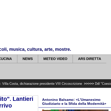
li, musica, cultura, arte, mostre.
CUCINA
NEWS
METEO VIDEO
ARS DIRETTA
chiarazione presidente VIII Circoscrizione
>>>>>
Ddl "Coesione e crescita",
o". Lantieri
Antonino Balsamo: «L’Umanesimo
Giudiziario e la Sfida della Modernità»
rrivo