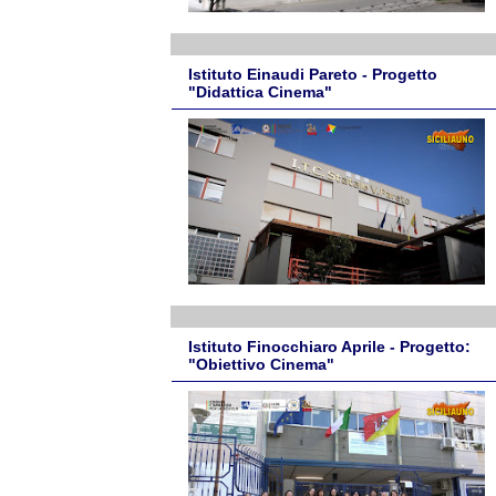
Istituto Einaudi Pareto - Progetto
"Didattica Cinema"
Istituto Finocchiaro Aprile - Progetto:
"Obiettivo Cinema"