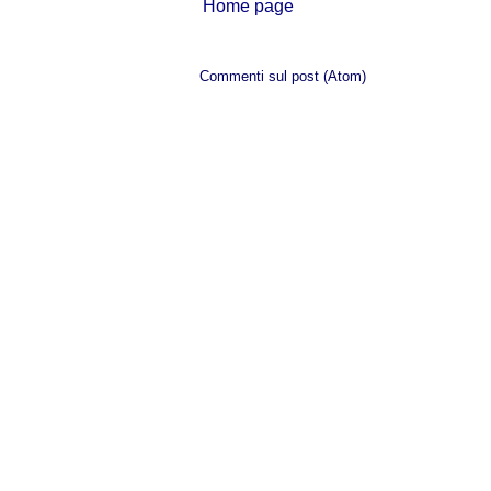
Home page
Iscriviti a:
Commenti sul post (Atom)