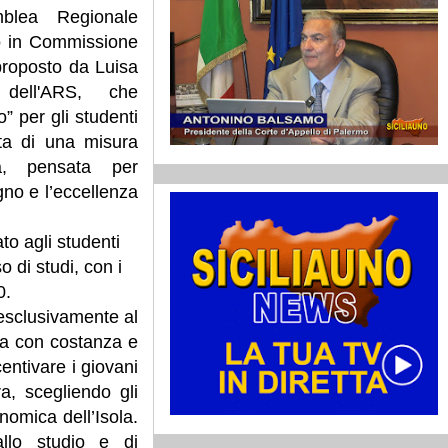
mblea Regionale
to in Commissione
proposto da Luisa
e dell'ARS, che
o” per gli studenti
atta di una misura
ia, pensata per
egno e l’eccellenza
to agli studenti
o di studi, con i
0.
 esclusivamente al
nta con costanza e
centivare i giovani
ra, scegliendo gli
onomica dell’Isola.
llo studio e di