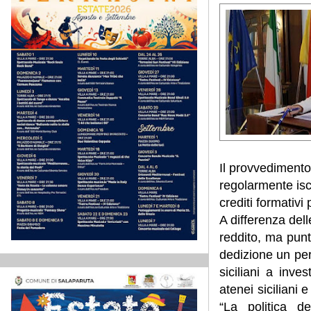
Il provvedimento
regolarmente iscr
crediti formativ
A differenza del
reddito, ma punta
dedizione un perc
siciliani a inve
atenei siciliani 
“La politica 