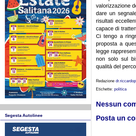
valorizzazione d
dare un segnale
risultati eccell
capace di tratten
Ci tengo a ring
proposta a quest
legge rappresent
non solo sul b
qualità del perco
Redazione
dr.riccard
Etichette:
politica
Nessun co
Segesta Autolinee
Posta un c