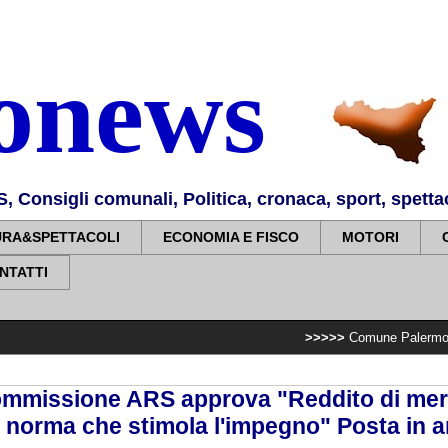
nonews
Consigli comunali, Politica, cronaca, sport, spettaco
URA&SPETTACOLI
ECONOMIA E FISCO
MOTORI
NTATTI
>>>>>
Comune Palermo: Villa Costa, di
mmissione ARS approva "Reddito di merit
 norma che stimola l'impegno" Posta in a