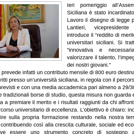
Ieri pomeriggio all’Asse
Siciliana è stato incardina
Lavoro il disegno di legge 
Lantieri, vicepresident
introduce il “reddito di merit
universitari siciliani. Si tr
"innovativa e necessar
valorizzare il talento, l’imp
dei nostri giovani."
 prevede infatti un contributo mensile di 800 euro destina
itti presso un’università siciliana, in regola con il percors
i previsti e con una media accademica pari almeno a 29/3
le tradizionali borse di studio, questa misura non guarda
 a premiare il merito e i risultati raggiunti da chi affro
orso universitario di eccellenza. L’obiettivo è chiaro: in
stire sulla propria formazione restando nella nostra ter
e contribuendo così alla crescita culturale, sociale ed ec
deve essere uno strumento concreto di sostegno a