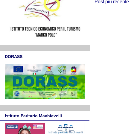
Post più recente
DORASS
Istituto Paritario Machiavelli