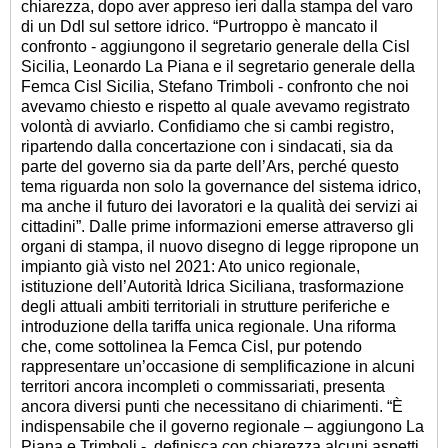
chiarezza, dopo aver appreso ieri dalla stampa del varo
di un Ddl sul settore idrico. “Purtroppo è mancato il
confronto - aggiungono il segretario generale della Cisl
Sicilia, Leonardo La Piana e il segretario generale della
Femca Cisl Sicilia, Stefano Trimboli - confronto che noi
avevamo chiesto e rispetto al quale avevamo registrato
volontà di avviarlo. Confidiamo che si cambi registro,
ripartendo dalla concertazione con i sindacati, sia da
parte del governo sia da parte dell’Ars, perché questo
tema riguarda non solo la governance del sistema idrico,
ma anche il futuro dei lavoratori e la qualità dei servizi ai
cittadini”.
Dalle prime informazioni emerse attraverso gli
organi di stampa, il nuovo disegno di legge ripropone un
impianto già visto nel 2021: Ato unico regionale,
istituzione dell’Autorità Idrica Siciliana, trasformazione
degli attuali ambiti territoriali in strutture periferiche e
introduzione della tariffa unica regionale. Una riforma
che, come sottolinea la Femca Cisl, pur potendo
rappresentare un’occasione di semplificazione in alcuni
territori ancora incompleti o commissariati, presenta
ancora diversi punti che necessitano di chiarimenti. “È
indispensabile che il governo regionale – aggiungono La
Piana e Trimboli - definisca con chiarezza alcuni aspetti