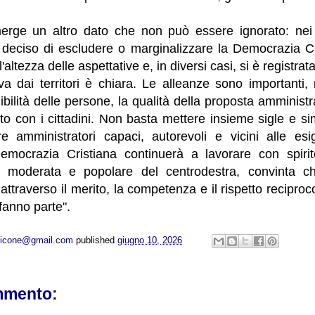
merge un altro dato che non può essere ignorato: nei c
deciso di escludere o marginalizzare la Democrazia Cris
'altezza delle aspettative e, in diversi casi, si è registrat
iva dai territori è chiara. Le alleanze sono important
dibilità delle persone, la qualità della proposta amministr
uito con i cittadini. Non basta mettere insieme sigle e si
re amministratori capaci, autorevoli e vicini alle esi
mocrazia Cristiana continuerà a lavorare con spirito
ea moderata e popolare del centrodestra, convinta ch
attraverso il merito, la competenza e il rispetto reciproco
fanno parte".
opicone@gmail.com
published
giugno 10, 2026
mmento: