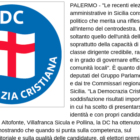
PALERMO - "Le recenti elez
amministrative in Sicilia c
politico che merita una rifle
all'interno del centrodestra.
soltanto quello dell'unità del
soprattutto della capacità d
classe dirigente credibile, rad
e in grado di governare eff
comunità locali". È quanto d
deputati del Gruppo Parlame
e dai tre Commissari regional
Sicilia. "La Democrazia Cris
soddisfazione risultati impo
in cui ha scelto di presentar
identità e con propri candida
, Altofonte, Villafranca Sicula e Pollina, la DC ha ottenuto
mostrando che quando si punta sulla competenza, sul
toriale e sulla qualità delle candidature, gli elettori pre