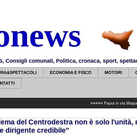
nonews
Consigli comunali, Politica, cronaca, sport, spettaco
URA&SPETTACOLI
ECONOMIA E FISCO
MOTORI
NTATTI
>>>>>
Paura in via Maqueda a fuoco alcu
lema del Centrodestra non è solo l'unità, 
e dirigente credibile"