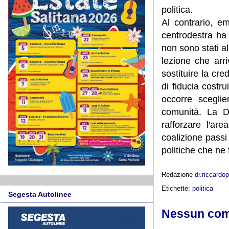
politica.
Al contrario, e
centrodestra ha 
non sono stati all
lezione che arr
sostituire la cre
di fiducia costr
occorre sceglie
comunità. La De
rafforzare l'ar
coalizione passi 
politiche che ne 
Redazione
dr.riccard
Etichette:
politica
Segesta Autolinee
Nessun co