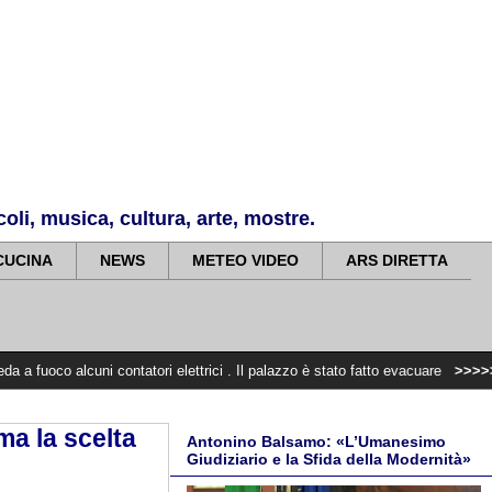
li, musica, cultura, arte, mostre.
CUCINA
NEWS
METEO VIDEO
ARS DIRETTA
ni contatori elettrici . Il palazzo è stato fatto evacuare
>>>>>
37 anni fa v
ma la scelta
Antonino Balsamo: «L’Umanesimo
Giudiziario e la Sfida della Modernità»