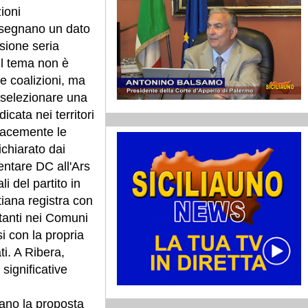
ioni
onsegnano un dato
ssione seria
 Il tema non è
le coalizioni, ma
i selezionare una
icata nei territori
icacemente le
ichiarato dai
ntare DC all'Ars
i del partito in
tiana registra con
rtanti nei Comuni
si con la propria
ti. A Ribera,
 significative
miano la proposta