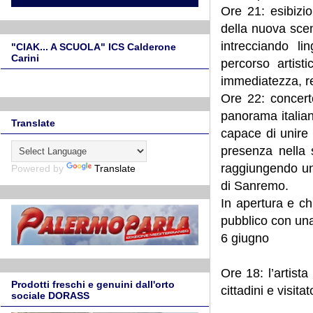
Ore 21: esibizio
della nuova scen
intrecciando li
"CIAK... A SCUOLA" ICS Calderone
Carini
percorso artist
immediatezza, re
Ore 22: concerto
panorama italian
Translate
capace di unire 
presenza nella 
raggiungendo un
Powered by
Translate
di Sanremo.
In apertura e c
pubblico con un
6 giugno
Ore 18: l’artist
Prodotti freschi e genuini dall'orto
cittadini e visita
sociale DORASS