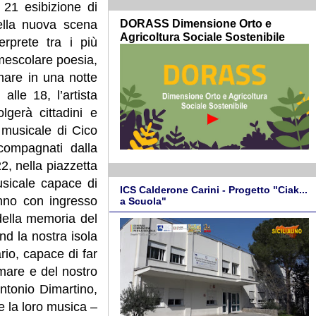
 21 esibizione di
DORASS Dimensione Orto e
della nuova scena
Agricoltura Sociale Sostenibile
erprete tra i più
mescolare poesia,
mare in una notte
lle 18, l’artista
lgerà cittadini e
e musicale di Cico
compagnati dalla
2, nella piazzetta
usicale capace di
ICS Calderone Carini - Progetto "Ciak...
anno con ingresso
a Scuola"
 della memoria del
nd la nostra isola
ario, capace di far
mare e del nostro
Antonio Dimartino,
e la loro musica –