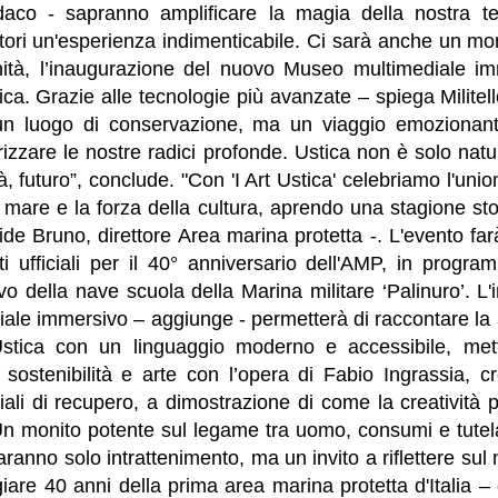
daco - sapranno amplificare la magia della nostra te
tatori un'esperienza indimenticabile. Ci sarà anche un m
ità, l’inaugurazione del nuovo Museo multimediale im
tica. Grazie alle tecnologie più avanzate – spiega Militel
un luogo di conservazione, ma un viaggio emozionan
orizzare le nostre radici profonde. Ustica non è solo nat
tà, futuro”, conclude. "Con 'I Art Ustica' celebriamo l'uni
o mare e la forza della cultura, aprendo una stagione sto
ide Bruno, direttore Area marina protetta -. L'evento farà
ti ufficiali per il 40° anniversario dell'AMP, in progr
ivo della nave scuola della Marina militare ‘Palinuro’. L
le immersivo – aggiunge - permetterà di raccontare la s
Ustica con un linguaggio moderno e accessibile, me
sostenibilità e arte con l’opera di Fabio Ingrassia, c
riali di recupero, a dimostrazione di come la creativit
. Un monito potente sul legame tra uomo, consumi e tute
ranno solo intrattenimento, ma un invito a riflettere sul 
iare 40 anni della prima area marina protetta d'Italia 