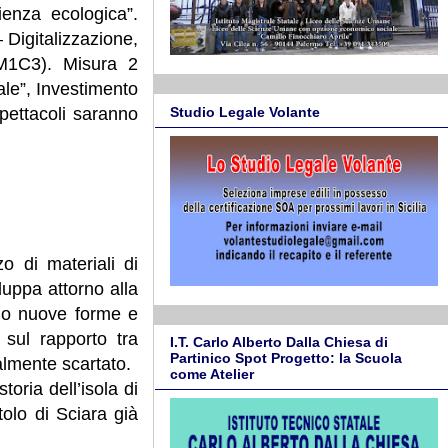
ienza ecologica”.
Digitalizzazione,
(M1C3). Misura 2
rale”, Investimento
spettacoli saranno
Studio Legale Volante
zo di materiali di
luppa attorno alla
ando nuove forme e
 sul rapporto tra
I.T. Carlo Alberto Dalla Chiesa di
Partinico Spot Progetto: la Scuola
almente scartato.
come Atelier
oria dell’isola di
olo di Sciara già