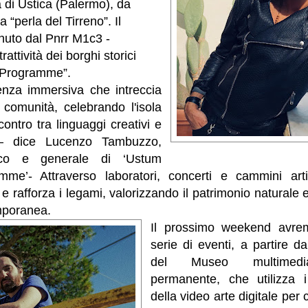
a di Ustica (Palermo), da
 “perla del Tirreno”. Il
nuto dal Pnrr M1c3 -
rattività dei borghi storici
 Programme”.
enza immersiva che intreccia
 e comunità, celebrando l'isola
ontro tra linguaggi creativi e
i – dice Lucenzo Tambuzzo,
stico e generale di ‘Ustum
mme’- Attraverso laboratori, concerti e cammini artis
 e rafforza i legami, valorizzando il patrimonio naturale 
mporanea.
Il prossimo weekend avre
serie di eventi, a partire d
del Museo multimedi
permanente, che utilizza i
della video arte digitale per