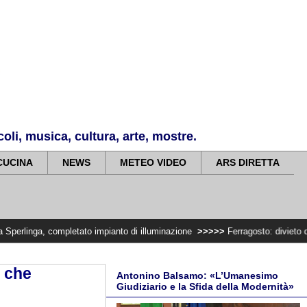
li, musica, cultura, arte, mostre.
CUCINA
NEWS
METEO VIDEO
ARS DIRETTA
etato impianto di illuminazione
>>>>>
Ferragosto: divieto di trasportare leg
e che
Antonino Balsamo: «L’Umanesimo
Giudiziario e la Sfida della Modernità»