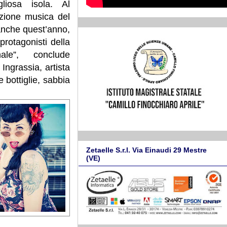
liosa isola. Al
zione musica del
anche quest’anno,
rotagonisti della
ale”, conclude
ngrassia, artista
e bottiglie, sabbia
Zetaelle S.r.l. Via Einaudi 29 Mestre
(VE)