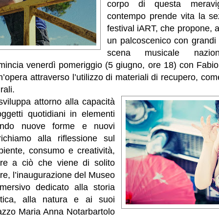
corpo di questa meravig
contempo prende vita la se
festival iART, che propone, 
un palcoscenico con grandi p
scena musicale nazion
incia venerdì pomeriggio (5 giugno, ore 18) con Fabio I
’opera attraverso l’utilizzo di materiali di recupero, com
ali.
 sviluppa attorno alla capacità
ggetti quotidiani in elementi
erando nuove forme e nuovi
richiamo alla riflessione sul
biente, consumo e creatività,
ore a ciò che viene di solito
ire, l’inaugurazione del Museo
mersivo dedicato alla storia
stica, alla natura e ai suoi
azzo Maria Anna Notarbartolo