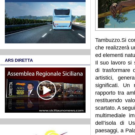
Tambuzzo.Si com
che realizzerà un
ed elementi natur
ARS DIRETTA
Il suo lavoro si
di trasformare o
artistici, gen
significati. Un 
rapporto tra am
restituendo val
scartato. A segu
multimediale im
dell’isola di U
paesaggi, a Pal