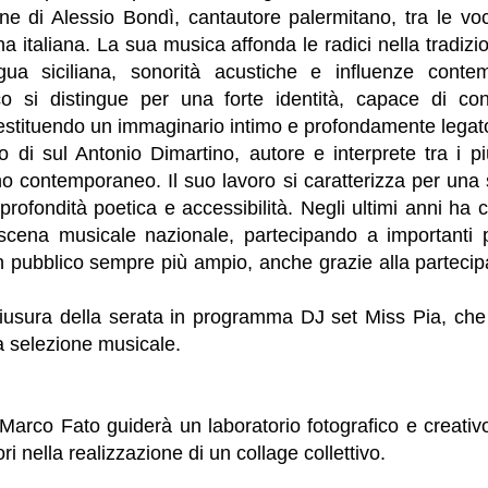
ne di Alessio Bondì, cantautore palermitano, tra le voc
a italiana. La sua musica affonda le radici nella tradiz
ngua siciliana, sonorità acustiche e influenze conte
ico si distingue per una forte identità, capace di co
stituendo un immaginario intimo e profondamente legato a
 di sul Antonio Dimartino, autore e interprete tra i pi
o contemporaneo. Il suo lavoro si caratterizza per una sc
profondità poetica e accessibilità. Negli ultimi anni ha 
scena musicale nazionale, partecipando a importanti pro
 pubblico sempre più ampio, anche grazie alla partecipa
hiusura della serata in programma DJ set Miss Pia, ch
a selezione musicale.
a Marco Fato guiderà un laboratorio fotografico e creati
tori nella realizzazione di un collage collettivo.