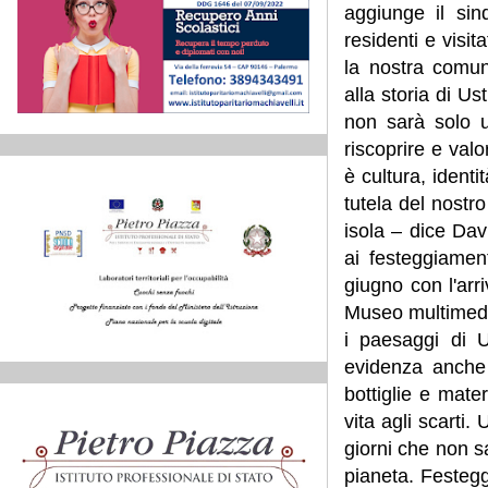
aggiunge il sin
residenti e visi
la nostra comun
alla storia di Us
non sarà solo 
riscoprire e val
è cultura, identi
tutela del nostr
isola – dice Dav
ai festeggiamen
giugno con l'arr
Museo multimedia
i paesaggi di 
evidenza anche 
bottiglie e mate
vita agli scarti
giorni che non sa
pianeta. Festegg