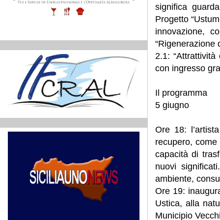
significa guard
Progetto “Ustum
innovazione, c
“Rigenerazione di
2.1: “Attrattivi
con ingresso gra
Il programma
5 giugno
Ore 18: l’artist
recupero, come bo
capacità di tras
nuovi significa
ambiente, consum
Ore 19: inaugura
Ustica, alla na
Municipio Vecchi