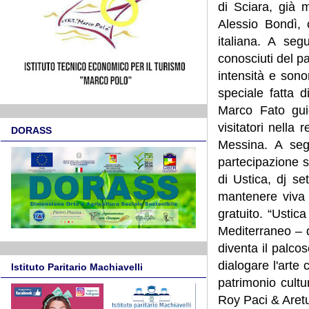
di Sciara, già 
Alessio Bondì, 
italiana. A seg
conosciuti del 
intensità e son
speciale fatta 
Marco Fato guid
visitatori nella 
DORASS
Messina. A seg
partecipazione s
di Ustica, dj s
mantenere viva l
gratuito. “Ustic
Mediterraneo – d
diventa il palcos
dialogare l'arte
Istituto Paritario Machiavelli
patrimonio cultu
Roy Paci & Aretu