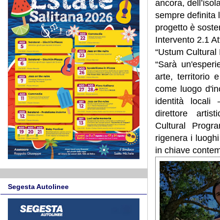
ancora, dell’isol
sempre definita la
progetto è soste
Intervento 2.1 Att
“Ustum Cultural
“Sarà un'esperi
arte, territorio
come luogo d'inc
identità local
direttore arti
Cultural Progra
rigenera i luoghi
in chiave conte
Segesta Autolinee