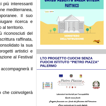
i più interessanti
ione mediterranea,
mporanee. Il suo
niugare ricerca e
l territorio.
ù riconosciuti del
rittura raffinata,
consolidato la sua
getti artistici e
zione al Festival
LTO PROGETTO CUOCHI SENZA
FUOCHI ISTITUTO "PIETRO PIAZZA"
PALERMO
e accompagnerà il
vo che coinvolgerà