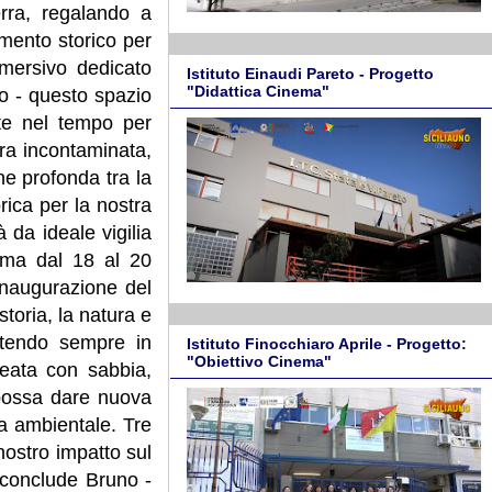
rra, regalando a
omento storico per
mersivo dedicato
Istituto Einaudi Pareto - Progetto
"Didattica Cinema"
lo - questo spazio
te nel tempo per
ura incontaminata,
one profonda tra la
rica per la nostra
 da ideale vigilia
amma dal 18 al 20
'inaugurazione del
toria, la natura e
ttendo sempre in
Istituto Finocchiaro Aprile - Progetto:
"Obiettivo Cinema"
reata con sabbia,
à possa dare nuova
la ambientale. Tre
nostro impatto sul
– conclude Bruno -