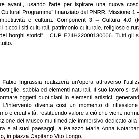
are avanti, usando l'arte per ispirare una nuova cosc
 Cultural Programme” finanziato dal PNRR, Missione 1 – 
ompetitività e cultura, Component 3 – Cultura 4.0 
 piccoli siti culturali, patrimonio culturale, religioso e ru
tà dei borghi storici” - CUP E24H22000130006. Tutti gli 
tuito.
a Fabio Ingrassia realizzerà un’opera attraverso l’utiliz
ttiglie, sabbia ed elementi naturali. Il suo lavoro si svi
formare oggetti quotidiani in elementi artistici, gener
ti. L’intervento diventa così un momento di riflessione
o e creatività, restituendo valore a ciò che viene norm
zione del Museo multimediale immersivo dedicato alla st
tura e ai suoi paesaggi, a Palazzo Maria Anna Notarbart
o, in piazza Capitano Vito Longo.