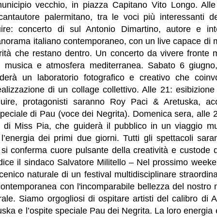
municipio vecchio, in piazza Capitano Vito Longo. Alle
cantautore palermitano, tra le voci più interessanti 
uire: concerto di sul Antonio Dimartino, autore e int
panorama italiano contemporaneo, con un live capace di 
orità che restano dentro. Un concerto da vivere fronte 
di musica e atmosfera mediterranea. Sabato 6 giugno, a
erà un laboratorio fotografico e creativo che coinvo
realizzazione di un collage collettivo. Alle 21: esibizion
uire, protagonisti saranno Roy Paci & Aretuska, ac
peciale di Pau (voce dei Negrita). Domenica sera, alle 2
et di Miss Pia, che guiderà il pubblico in un viaggio m
’energia dei primi due giorni. Tutti gli spettacoli sar
a si conferma cuore pulsante della creatività e custode
ice il sindaco Salvatore Militello – Nel prossimo weeke
cenico naturale di un festival multidisciplinare straordin
 contemporanea con l'incomparabile bellezza del nostro 
rale. Siamo orgogliosi di ospitare artisti del calibro di 
ska e l’ospite speciale Pau dei Negrita. La loro energia 