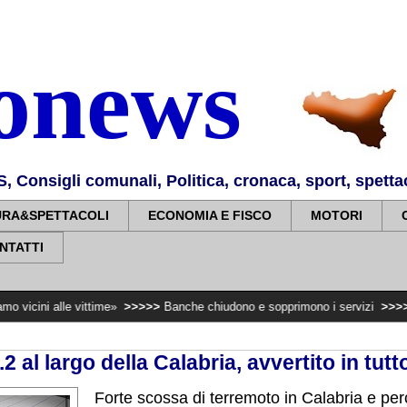
nonews
Consigli comunali, Politica, cronaca, sport, spettaco
URA&SPETTACOLI
ECONOMIA E FISCO
MOTORI
NTATTI
 vittime»
>>>>>
Banche chiudono e sopprimono i servizi
>>>>>
Super Zes, 
2 al largo della Calabria, avvertito in tutt
Forte scossa di terremoto in Calabria e per