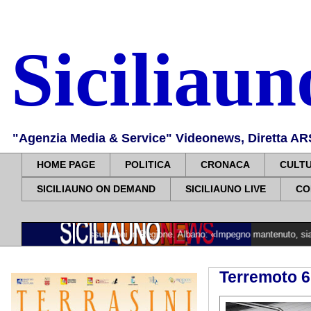
Siciliau
"Agenzia Media & Service" Videonews, Diretta ARS, 
HOME PAGE
POLITICA
CRONACA
CULT
SICILIAUNO ON DEMAND
SICILIAUNO LIVE
CO
 osta per assunzioni in Regione. Albano: «Impegno mantenuto, siamo vicini alle
Terremoto 6.