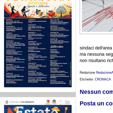
sindaci dell'are
ma nessuna segna
non risultano ric
Redazione
Redazione
Etichette:
CRONACA
Nessun co
Posta un c