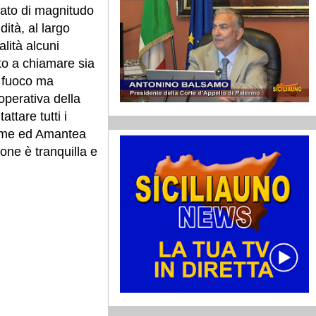
stato di magnitudo
ità, al largo
alità alcuni
ato a chiamare sia
el fuoco ma
operativa della
ttare tutti i
erme ed Amantea
one è tranquilla e