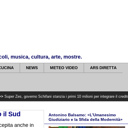
li, musica, cultura, arte, mostre.
CUCINA
NEWS
METEO VIDEO
ARS DIRETTA
governo Schifani stanzia i primi 10 milioni per integrare il credito d’imposta
>
o il Sud
Antonino Balsamo: «L’Umanesimo
Giudiziario e la Sfida della Modernità»
cepita anche in