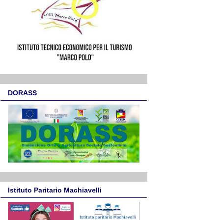
DORASS
Istituto Paritario Machiavelli