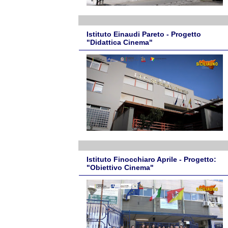
Istituto Einaudi Pareto - Progetto
"Didattica Cinema"
Istituto Finocchiaro Aprile - Progetto:
"Obiettivo Cinema"