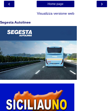
‹
›
Home page
Visualizza versione web
Segesta Autolinee