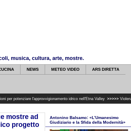
li, musica, cultura, arte, mostre.
CUCINA
NEWS
METEO VIDEO
ARS DIRETTA
are l'approvvigionamento idrico nell'Etna Valley
>>>>>
Violenza di genere, r
due mostre ad
Antonino Balsamo: «L’Umanesimo
Giudiziario e la Sfida della Modernità»
ico progetto