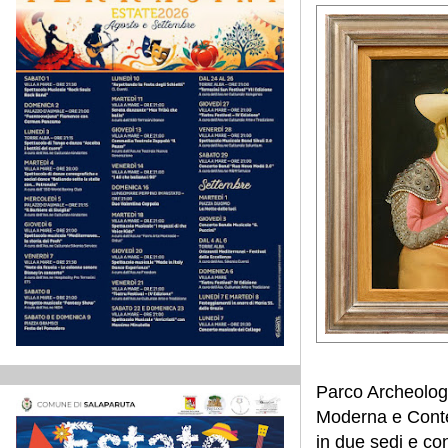
Parco Archeologi
Moderna e Conte
in due sedi e con