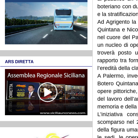
boteriano con du
e la stratificaz
Ad Agrigento la
Quintana e Nicol
nel cuore del Pa
un nucleo di ope
troverà posto u
rapporto tra for
ARS DIRETTA
l’eredità della c
A Palermo, inve
Botero Quintana
opere pittoriche
del lavoro dell’
memoria e della 
L’iniziativa con
scomparso nel 20
della figura uman
le sedi, le ope