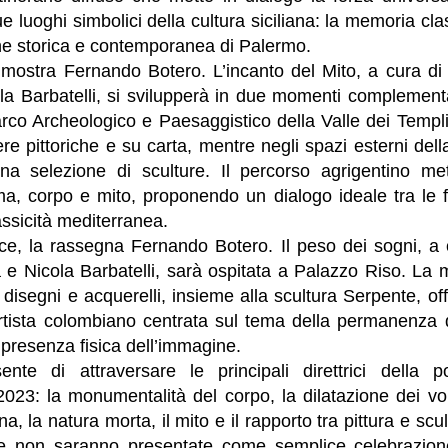
e luoghi simbolici della cultura siciliana: la memoria cla
ione storica e contemporanea di Palermo.
 mostra Fernando Botero. L’incanto del Mito, a cura d
a Barbatelli, si svilupperà in due momenti complementar
rco Archeologico e Paesaggistico della Valle dei Templi
re pittoriche e su carta, mentre negli spazi esterni dell
na selezione di sculture. Il percorso agrigentino met
ma, corpo e mito, proponendo un dialogo ideale tra le f
lassicità mediterranea.
ce, la rassegna Fernando Botero. Il peso dei sogni, a
 e Nicola Barbatelli, sarà ospitata a Palazzo Riso. La 
, disegni e acquerelli, insieme alla scultura Serpente, of
artista colombiano centrata sul tema della permanenza d
presenza fisica dell’immagine.
sente di attraversare le principali direttrici della po
23: la monumentalità del corpo, la dilatazione dei volu
a, la natura morta, il mito e il rapporto tra pittura e sc
re non saranno presentate come semplice celebrazion