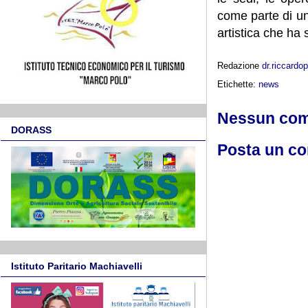
come parte di un
artistica che ha
Redazione
dr.riccard
Etichette:
news
Nessun co
DORASS
Posta un c
Istituto Paritario Machiavelli