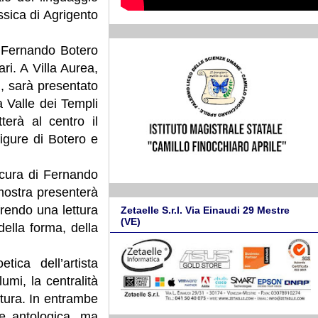
ssica di Agrigento
i Fernando Botero
i. A Villa Aurea,
, sarà presentato
a Valle dei Templi
terà al centro il
igure di Botero e
 cura di Fernando
mostra presenterà
frendo una lettura
Zetaelle S.r.l. Via Einaudi 29 Mestre
(VE)
ella forma, della
etica dell’artista
mi, la centralità
ultura. In entrambe
e antologica, ma