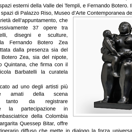
 spazi esterni della Valle dei Templi, e Fernando Botero. I
 spazi di Palazzo Riso, Museo d’Arte Contemporanea dell
rietà dell’appuntamento, che
lessivamente 37 opere tra
relli, disegni e sculture,
alla Fernando Botero Zea
ttata dalla presenza sia del
 Botero Zea, sia del nipote,
 Quintana, che firma con il
icola Barbatelli la curatela
icato ad uno degli artisti più
i e amati della scena
le, tanto da registrare
ione la partecipazione in
mbasciatrice della Colombia
Margarita Quessep Bitar, offre
tinerario diffuso che mette in dialogo la forza univers