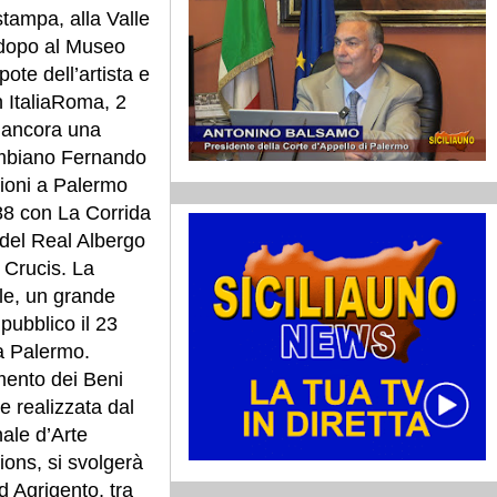
stampa, alla Valle
o dopo al Museo
ipote dell’artista e
n ItaliaRoma, 2
, ancora una
ombiano Fernando
zioni a Palermo
988 con La Corrida
 del Real Albergo
 Crucis. La
le, un grande
pubblico il 23
 a Palermo.
mento dei Beni
 e realizzata dal
ale d’Arte
ons, si svolgerà
d Agrigento, tra