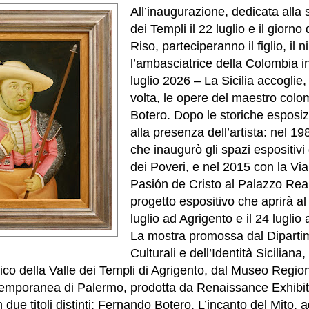
All’inaugurazione, dedicata alla 
dei Templi il 22 luglio e il giorn
Riso, parteciperanno il figlio, il n
l’ambasciatrice della Colombia i
luglio 2026 – La Sicilia accoglie
volta, le opere del maestro col
Botero. Dopo le storiche esposi
alla presenza dell’artista: nel 1
che inaugurò gli spazi espositivi
dei Poveri, e nel 2015 con la Via
Pasión de Cristo al Palazzo Rea
progetto espositivo che aprirà al 
luglio ad Agrigento e il 24 luglio
La mostra promossa dal Diparti
Culturali e dell’Identità Siciliana,
co della Valle dei Templi di Agrigento, dal Museo Region
mporanea di Palermo, prodotta da Renaissance Exhibiti
 due titoli distinti: Fernando Botero. L’incanto del Mito, a