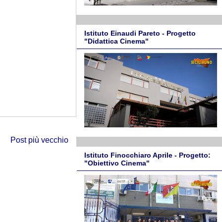
Istituto Einaudi Pareto - Progetto
"Didattica Cinema"
Post più vecchio
Istituto Finocchiaro Aprile - Progetto:
"Obiettivo Cinema"