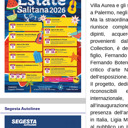
Villa Aurea e gli
a Palermo, negli
Ma la straordina
riunisce comp
dipinti, acque
provenienti d
Collection, è de
figlio, Fernando
Fernando Botero
critico d’arte N
dell’esposizione.
Il progetto, ded
riconoscibil
internaziona
all’inauguraz
Segesta Autolinee
presenza dell’a
in Italia, Ligia 
al pubblico un i