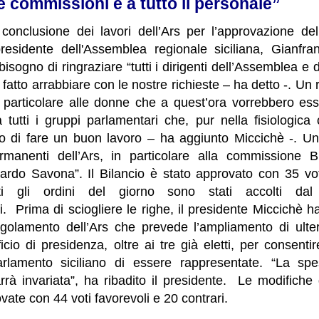
lle commissioni e a tutto il personale”
clusione dei lavori dell’Ars per l’approvazione del 
 presidente dell'Assemblea regionale siciliana, Gianfr
l bisogno di ringraziare “tutti i dirigenti dell’Assemblea 
atto arrabbiare con le nostre richieste – ha detto -. Un
 particolare alle donne che a quest’ora vorrebbero es
 tutti i gruppi parlamentari che, pur nella fisiologica
o di fare un buon lavoro – ha aggiunto Miccichè -. Un 
manenti dell’Ars, in particolare alla commissione B
ccardo Savona”.
Il Bilancio è stato approvato con 35 vo
tti gli ordini del giorno sono stati accolti d
ni.
Prima di sciogliere le righe, il presidente Miccichè h
golamento dell’Ars che prevede l’ampliamento di ulter
ficio di presidenza, oltre ai tre già eletti, per consenti
arlamento siciliano di essere rappresentate.
“La spes
rà invariata”, ha ribadito il presidente.
Le modifiche
vate con 44 voti favorevoli e 20 contrari.