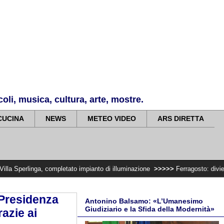
li, musica, cultura, arte, mostre.
CUCINA
NEWS
METEO VIDEO
ARS DIRETTA
 completato impianto di illuminazione
>>>>>
Ferragosto: divieto di trasport
 Presidenza
Antonino Balsamo: «L’Umanesimo
Giudiziario e la Sfida della Modernità»
azie ai