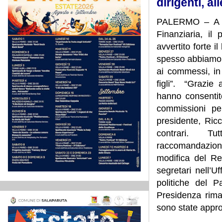
dirigenti, a
PALERMO – A con
Finanziaria, il
avvertito forte i
spesso abbiamo f
ai commessi, in
figli”.
“Grazie a
hanno consentit
commissioni per
presidente, Ri
contrari.
Tu
raccomandazio
modifica del Re
segretari nell’Uf
politiche del P
Presidenza rimar
sono state appro