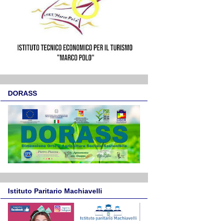
DORASS
Istituto Paritario Machiavelli