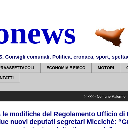
nonews
Consigli comunali, Politica, cronaca, sport, spettaco
URA&SPETTACOLI
ECONOMIA E FISCO
MOTORI
NTATTI
>>>>>
Comune Palermo: Villa Sperlinga,
 le modifiche del Regolamento Ufficio di
due nuovi deputati segretari Miccichè: “Gr