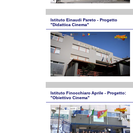
Istituto Einaudi Pareto - Progetto
"Didattica Cinema"
Istituto Finocchiaro Aprile - Progetto:
"Obiettivo Cinema"