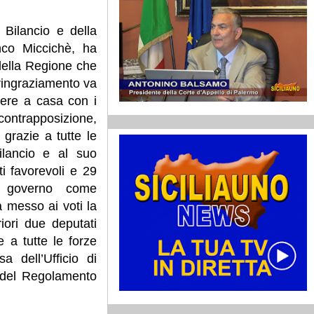
Bilancio e della
anco Miccichè, ha
e della Regione che
 ringraziamento va
sere a casa con i
 contrapposizione,
grazie a tutte le
ilancio e al suo
ti favorevoli e 29
al governo come
a messo ai voti la
iori due deputati
re a tutte le forze
a dell’Ufficio di
 del Regolamento