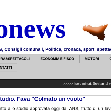
nonews
Consigli comunali, Politica, cronaca, sport, spettaco
URA&SPETTACOLI
ECONOMIA E FISCO
MOTORI
NTATTI
>>>>>
Isole minori, Schifani al viaggio inaugur
 studio. Fava "Colmato un vuoto"
ritto allo studio approvata oggi dall'ARS, frutto di un la