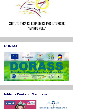
DORASS
Istituto Paritario Machiavelli