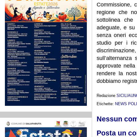
Commissione, co
regione che no
sottolinea che
adeguate, e su 
senza oneri econ
studio per i ri
discriminazione, 
sull’alternanza 
approvate nell
rendere la nost
dobbiamo regist
Redazione
SICILIAU
Etichette:
NEWS POLI
Nessun co
Posta un c