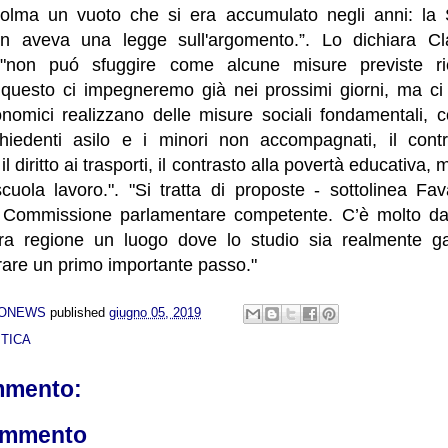
lma un vuoto che si era accumulato negli anni: la Si
n aveva una legge sull'argomento.”. Lo dichiara C
 "non puó sfuggire come alcune misure previste ri
questo ci impegneremo già nei prossimi giorni, ma c
omici realizzano delle misure sociali fondamentali, com
chiedenti asilo e i minori non accompagnati, il cont
il diritto ai trasporti, il contrasto alla povertà educativa,
scuola lavoro.". "Si tratta di proposte - sottolinea Fa
a Commissione parlamentare competente. C’è molto da
ra regione un luogo dove lo studio sia realmente ga
rare un primo importante passo."
NONEWS
published
giugno 05, 2019
TICA
mmento:
ommento