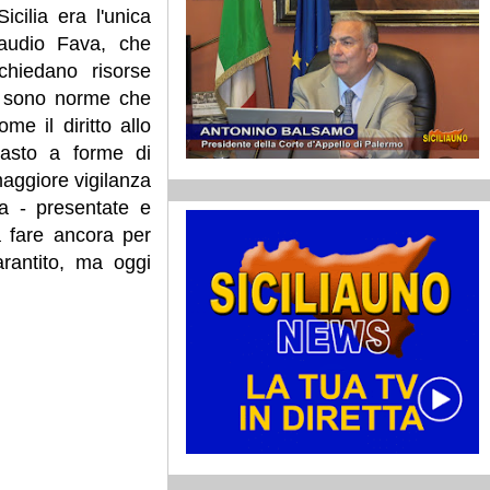
cilia era l'unica
laudio Fava, che
chiedano risorse
i sono norme che
e il diritto allo
rasto a forme di
 maggiore vigilanza
va - presentate e
 fare ancora per
rantito, ma oggi