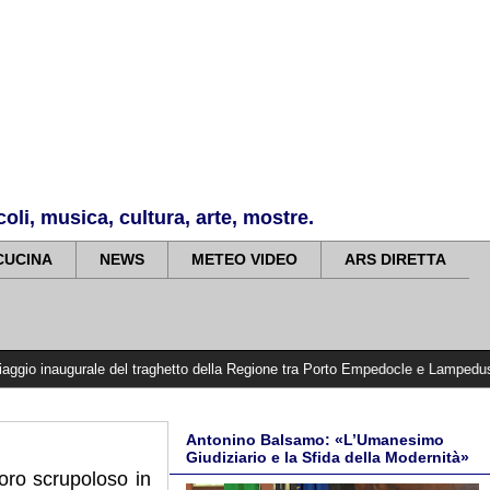
li, musica, cultura, arte, mostre.
CUCINA
NEWS
METEO VIDEO
ARS DIRETTA
ale del traghetto della Regione tra Porto Empedocle e Lampedusa: «Trasformiamo
Antonino Balsamo: «L’Umanesimo
Giudiziario e la Sfida della Modernità»
voro scrupoloso in