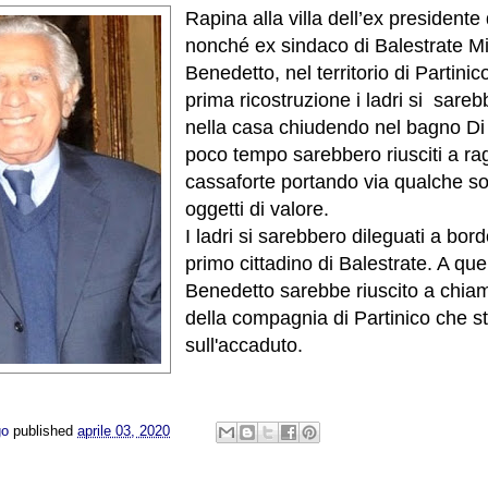
Rapina alla villa dell’ex presidente 
nonché ex sindaco di Balestrate 
Benedetto, nel territorio di Partin
prima ricostruzione i ladri si sarebb
nella casa chiudendo nel bagno Di
poco tempo sarebbero riusciti a ra
cassaforte portando via qualche so
oggetti di valore.
I ladri si sarebbero dileguati a bord
primo cittadino di Balestrate. A que
Benedetto sarebbe riuscito a chiama
della compagnia di Partinico che 
sull'accaduto.
go
published
aprile 03, 2020