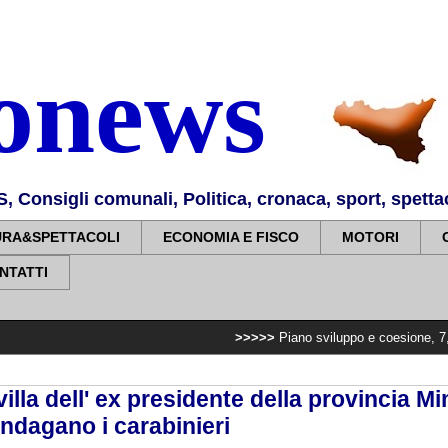
nonews
Consigli comunali, Politica, cronaca, sport, spettaco
URA&SPETTACOLI
ECONOMIA E FISCO
MOTORI
NTATTI
>>>>>
Piano sviluppo e coesione, 7,2 milioni per po
villa dell' ex presidente della provincia M
ndagano i carabinieri