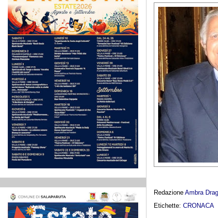
Redazione
Ambra Dra
Etichette:
CRONACA