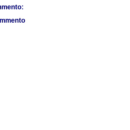
mmento:
ommento