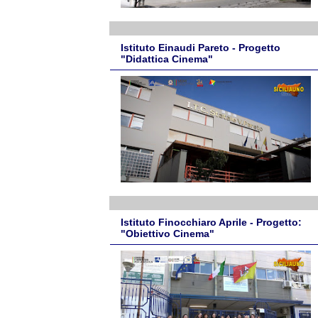
Istituto Einaudi Pareto - Progetto
"Didattica Cinema"
Istituto Finocchiaro Aprile - Progetto:
"Obiettivo Cinema"