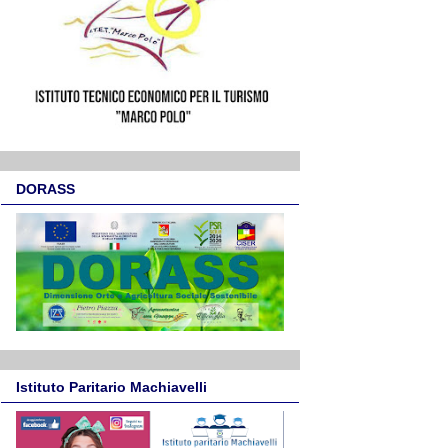
DORASS
Istituto Paritario Machiavelli