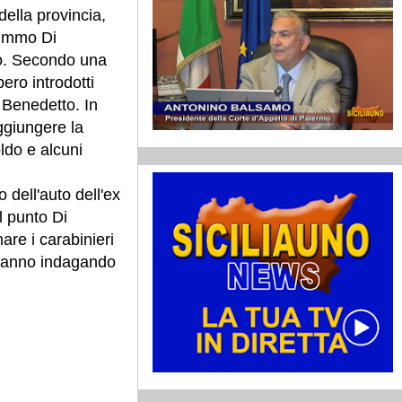
della provincia,
Mimmo Di
ico. Secondo una
ero introdotti
 Benedetto. In
ggiungere la
ldo e alcuni
o dell'auto dell'ex
l punto Di
re i carabinieri
stanno indagando