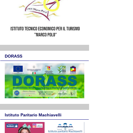
DORASS
Istituto Paritario Machiavelli