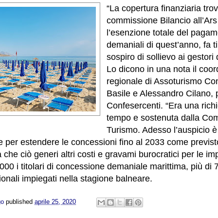
“La copertura finanziaria trov
commissione Bilancio all’Ar
l’esenzione totale del pagam
demaniali di quest’anno, fa t
sospiro di sollievo ai gestori d
Lo dicono in una nota il coor
regionale di Assoturismo Con
Basile e Alessandro Cilano, 
Confesercenti. “Era una rich
tempo e sostenuta dalla Co
Turismo. Adesso l’auspicio è
e per estendere le concessioni fino al 2033 come previs
che ciò generi altri costi e gravami burocratici per le im
000 i titolari di concessione demaniale marittima, più di 7
ionali impiegati nella stagione balneare.
go
published
aprile 25, 2020