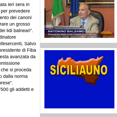
ata ieri sera in
s per prevedere
ento dei canoni
irare un grosso
ei lidi balneari”.
dinatore
fesercenti, Salvo
presidente di Fiba
iesta avanzata da
mmissione
 che si proceda
to dalla norma
prese”.
500 gli addetti e