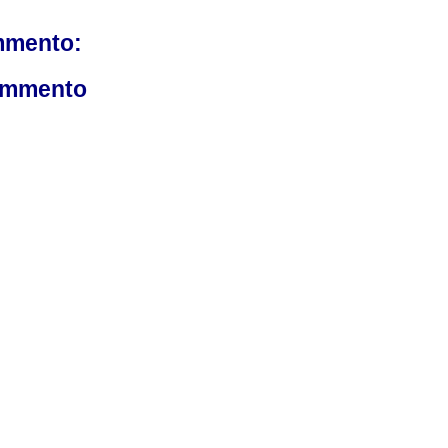
mmento:
ommento