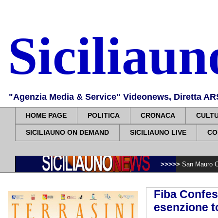
Siciliau
"Agenzia Media & Service" Videonews, Diretta ARS, 
HOME PAGE
POLITICA
CRONACA
CULT
SICILIAUNO ON DEMAND
SICILIAUNO LIVE
CO
>>>>>
San Mauro Castelverde ricor
Fiba Confese
esenzione t