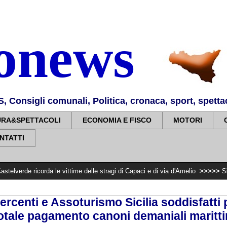
nonews
Consigli comunali, Politica, cronaca, sport, spettaco
URA&SPETTACOLI
ECONOMIA E FISCO
MOTORI
NTATTI
da le vittime delle stragi di Capaci e di via d'Amelio
>>>>>
Sindrome carotid
rcenti e Assoturismo Sicilia soddisfatti 
otale pagamento canoni demaniali maritti