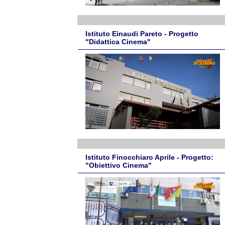
Istituto Einaudi Pareto - Progetto
"Didattica Cinema"
Istituto Finocchiaro Aprile - Progetto:
"Obiettivo Cinema"