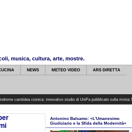
li, musica, cultura, arte, mostre.
CUCINA
NEWS
METEO VIDEO
ARS DIRETTA
ea cronica: innovativo studio di UniPa pubblicato sulla rivista Stroke
>>>>>
per
Antonino Balsamo: «L’Umanesimo
Giudiziario e la Sfida della Modernità»
mi