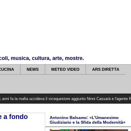
li, musica, cultura, arte, mostre.
CUCINA
NEWS
METEO VIDEO
ARS DIRETTA
afia uccideva il vicequestore aggiunto Ninni Cassarà e l'agente Roberto Antioc
e a fondo
Antonino Balsamo: «L’Umanesimo
Giudiziario e la Sfida della Modernità»