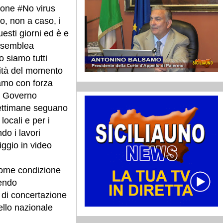
one #No virus
o, non a caso, i
uesti giorni ed è e
Assemblea
o siamo tutti
ità del momento
amo con forza
al Governo
settimane seguano
locali e per i
do i lavori
iggio in video
 come condizione
mendo
 di concertazione
ello nazionale