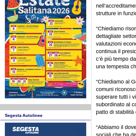
nell’accreditamen
strutture in funzi
“Chiediamo risor
dettagliate setto
valutazioni econ
continua il pres
c’è più tempo da
una tempesta che 
“Chiediamo al Gov
comuni riconoscen
superare tutti i 
subordinato al c
patto di stabilit
Segesta Autolinee
“Abbiamo il dove
sociali che ha d