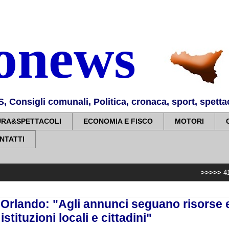
nonews
Consigli comunali, Politica, cronaca, sport, spettaco
URA&SPETTACOLI
ECONOMIA E FISCO
MOTORI
NTATTI
>>>>>
41 anni fa la m
, Orlando: "Agli annunci seguano risorse 
stituzioni locali e cittadini"