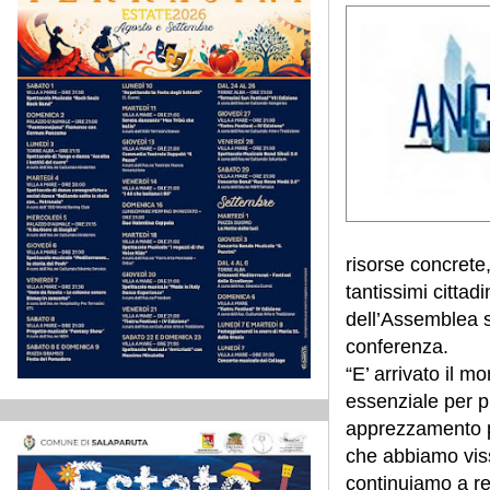
risorse concrete,
tantissimi cittad
dell’Assemblea st
conferenza.
“E’ arrivato il 
essenziale per p
apprezzamento pe
che abbiamo viss
continuiamo a reg