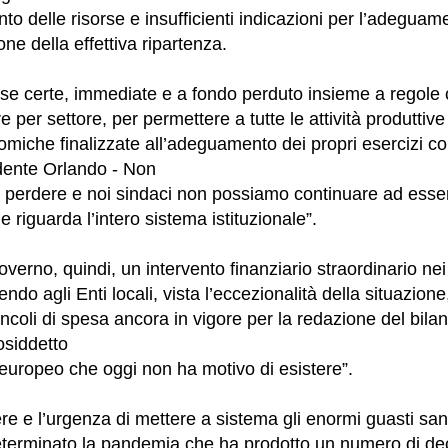
to delle risorse e insufficienti indicazioni per l’adeguam
one della effettiva ripartenza.
se certe, immediate e a fondo perduto insieme a regole 
re per settore, per permettere a tutte le attività produttiv
omiche finalizzate all’adeguamento dei propri esercizi c
idente Orlando - Non
 perdere e noi sindaci non possiamo continuare ad essere
riguarda l’intero sistema istituzionale”.
erno, quindi, un intervento finanziario straordinario nei
do agli Enti locali, vista l’eccezionalità della situazione, 
vincoli di spesa ancora in vigore per la redazione del bila
osiddetto
à europeo che oggi non ha motivo di esistere”.
re e l’urgenza di mettere a sistema gli enormi guasti san
eterminato la pandemia che ha prodotto un numero di dec