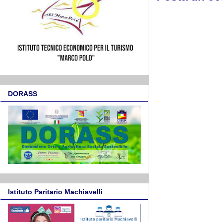
DORASS
Istituto Paritario Machiavelli