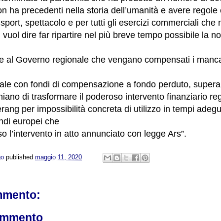
on ha precedenti nella storia dell’umanità e avere regole 
 sport, spettacolo e per tutti gli esercizi commerciali che
 vuol dire far ripartire nel più breve tempo possibile la 
e al Governo regionale che vengano compensati i mancati
locale con fondi di compensazione a fondo perduto, superan
hiano di trasformare il poderoso intervento finanziario re
ng per impossibilità concreta di utilizzo in tempi adegua
ndi europei che
 l’intervento in atto annunciato con legge Ars”.
go
published
maggio 11, 2020
mmento:
ommento