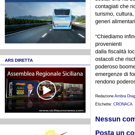
contagiati che n
turismo, cultura,
generi alimentari
“Chiediamo infin
provenienti
dalla fiscalità 
ostacoli che risc
ARS DIRETTA
poderoso boomera
emergenze di fo
rendono poderoso
Redazione
Ambra Dra
Etichette:
CRONACA
Nessun co
Posta un c