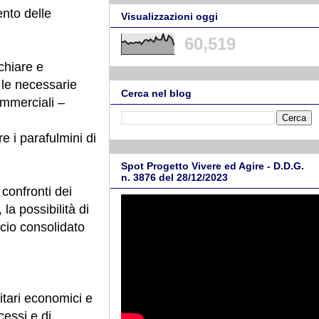
ento delle
Visualizzazioni oggi
60,519
chiare e
e le necessarie
Cerca nel blog
ommerciali –
 i parafulmini di
Spot Progetto Vivere ed Agire - D.D.G.
n. 3876 del 28/12/2023
 confronti dei
la possibilità di
ncio consolidato
itari economici e
essi e di