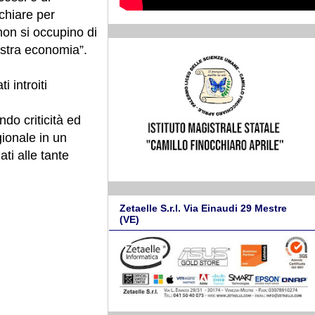
chiare per
 non si occupino di
nostra economia”.
 introiti
do criticità ed
gionale in un
ti alle tante
Zetaelle S.r.l. Via Einaudi 29 Mestre
(VE)