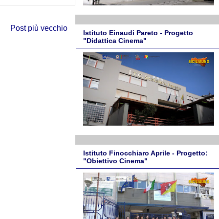
Post più vecchio
Istituto Einaudi Pareto - Progetto
"Didattica Cinema"
Istituto Finocchiaro Aprile - Progetto:
"Obiettivo Cinema"