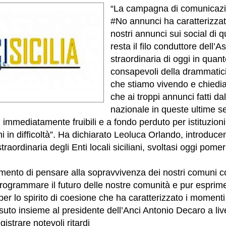
“La campagna di comunicazi
#No annunci ha caratterizzat
nostri annunci sui social di q
resta il filo conduttore dell’
straordinaria di oggi in quant
consapevoli della drammatic
che stiamo vivendo e chiedi
che ai troppi annunci fatti d
nazionale in queste ultime 
 immediatamente fruibili e a fondo perduto per istituzioni 
ini in difficoltà”. Ha dichiarato Leoluca Orlando, introducen
raordinaria degli Enti locali siciliani, svoltasi oggi pomer
momento di pensare alla sopravvivenza dei nostri comuni
rogrammare il futuro delle nostre comunità e pur espri
r lo spirito di coesione che ha caratterizzato i momenti
uto insieme al presidente dell’Anci Antonio Decaro a liv
istrare notevoli ritardi