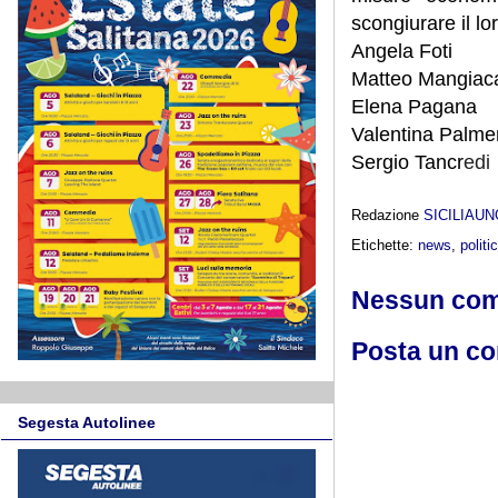
scongiurare il lo
Angela Foti
Matteo Mangiac
Elena Pagana
Valentina Palme
Sergio Tancr
edi
Redazione
SICILIAU
Etichette:
news
,
politi
Nessun co
Posta un c
Segesta Autolinee