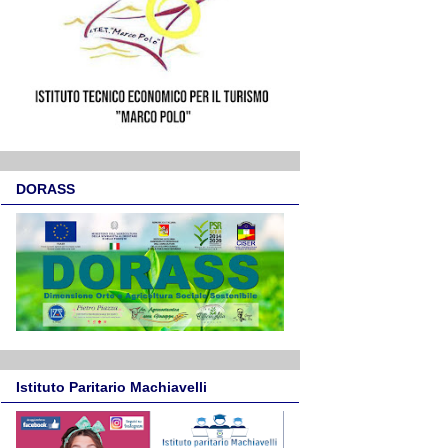
DORASS
Istituto Paritario Machiavelli