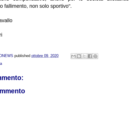
ro fallimento, non solo sportivo".
avallo
ri
NONEWS
published
ottobre 09, 2020
ca
mmento:
ommento