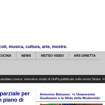
li, musica, cultura, arte, mostre.
CUCINA
NEWS
METEO VIDEO
ARS DIRETTA
a: innovativo studio di UniPa pubblicato sulla rivista Stroke
>>>>>
12 agosto
parziale per
Antonino Balsamo: «L’Umanesimo
Giudiziario e la Sfida della Modernità»
n piano di