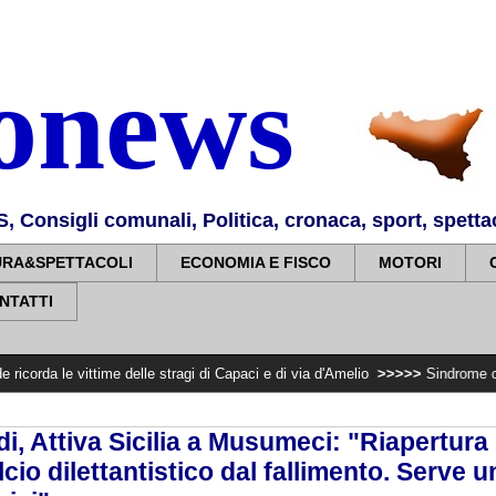
nonews
Consigli comunali, Politica, cronaca, sport, spettaco
URA&SPETTACOLI
ECONOMIA E FISCO
MOTORI
NTATTI
ime delle stragi di Capaci e di via d'Amelio
>>>>>
Sindrome carotidea cronic
i, Attiva Sicilia a Musumeci: "Riapertura 
lcio dilettantistico dal fallimento. Serve u