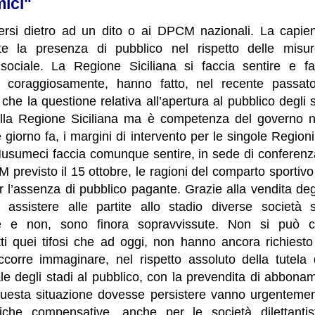
mici"
rsi dietro ad un dito o ai DPCM nazionali. La capien
ente la presenza di pubblico nel rispetto delle mi
sociale. La Regione Siciliana si faccia sentire e fa
 coraggiosamente, hanno fatto, nel recente passato,
e la questione relativa all’apertura al pubblico degli 
ella Regione Siciliana ma è competenza del governo n
he giorno fa, i margini di intervento per le singole Regio
Musumeci faccia comunque sentire, in sede di conferenz
 previsto il 15 ottobre, le ragioni del comparto sportivo s
r l’assenza di pubblico pagante. Grazie alla vendita de
r assistere alle partite allo stadio diverse società sp
he e non, sono finora sopravvissute. Non si può cont
tti quei tifosi che ad oggi, non hanno ancora richiesto
corre immaginare, nel rispetto assoluto della tutela 
le degli stadi al pubblico, con la prevendita di abbonamen
 questa situazione dovesse persistere vanno urgenteme
che compensative, anche per le società dilettantist