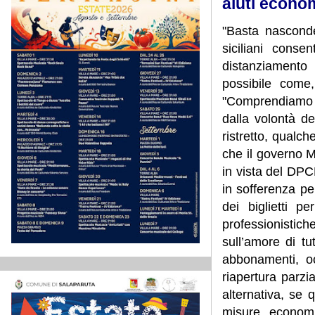
aiuti econo
"Basta nasconde
siciliani cons
distanziamento 
possibile come,
"Comprendiamo ch
dalla volontà d
ristretto, qualc
che il governo 
in vista del DPCM
in sofferenza pe
dei biglietti pe
professionistic
sull’amore di tu
abbonamenti, oc
riapertura parzia
alternativa, se
misure economi