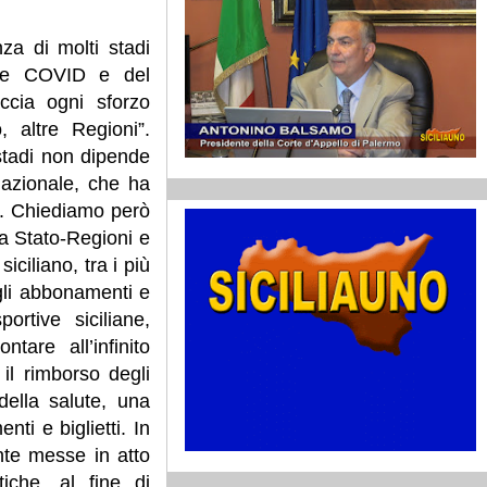
za di molti stadi
sure COVID e del
ccia ogni sforzo
 altre Regioni”.
stadi non dipende
azionale, che ha
ni. Chiediamo però
a Stato-Regioni e
iciliano, tra i più
gli abbonamenti e
ortive siciliane,
are all’infinito
 il rimborso degli
della salute, una
ti e biglietti. In
nte messe in atto
iche, al fine di