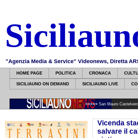
Siciliau
"Agenzia Media & Service" Videonews, Diretta ARS, 
HOME PAGE
POLITICA
CRONACA
CULT
SICILIAUNO ON DEMAND
SICILIAUNO LIVE
CO
>>>>>
San Mauro Castelverde ricorda le vitt
Vicenda stad
salvare il ca