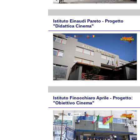
Istituto Einaudi Pareto - Progetto
"Didattica Cinema"
Istituto Finocchiaro Aprile - Progetto:
"Obiettivo Cinema"