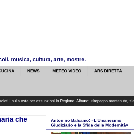
li, musica, cultura, arte, mostre.
CUCINA
NEWS
METEO VIDEO
ARS DIRETTA
osta per assunzioni in Regione. Albano: «Impegno mantenuto, siamo vicini alle v
naria che
Antonino Balsamo: «L’Umanesimo
Giudiziario e la Sfida della Modernità»