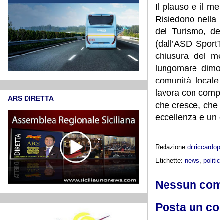
Il plauso e il me
Risiedono nella 
del Turismo, de
(dall’ASD Sport
chiusura del me
lungomare dimost
comunità locale
lavora con compet
ARS DIRETTA
che cresce, che 
eccellenza e un 
Redazione
dr.riccard
Etichette:
news
,
politi
Nessun co
Posta un c