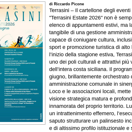
di Riccardo Picone
Terrasini – Il cartellone degli event
"Terrasini Estate 2026" non è sem
elenco di appuntamenti estivi, ma 
tangibile di una gestione amministr
capace di coniugare cultura, inclus
sport e promozione turistica di alto 
l’inizio della stagione estiva, Terra
uno dei poli culturali e attrattivi più
dell’intera costa siciliana. Il prog
giugno, brillantemente orchestrato d
amministrazione comunale in sinerg
Loco e le associazioni locali, mette
visione strategica matura e profo
innamorata del proprio territorio. L
un intrattenimento effemero, l’esecu
saputo strutturare un palinsesto inc
e di altissimo profilo istituzionale e