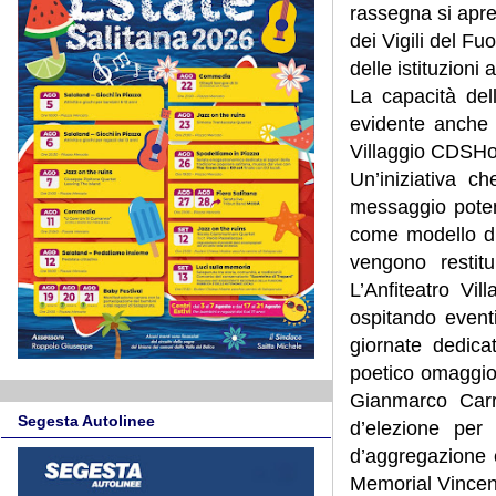
rassegna si apre
dei Vigili del F
delle istituzioni
La capacità del
evidente anche n
Villaggio CDSHot
Un’iniziativa c
messaggio potent
come modello di 
vengono restitu
L’Anfiteatro Vi
ospitando eventi
giornate dedica
poetico omaggio 
Gianmarco Carr
Segesta Autolinee
d’elezione per
d’aggregazione 
Memorial Vincenz