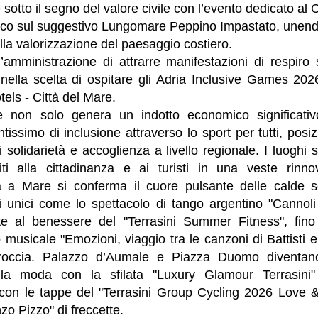
 sotto il segno del valore civile con l’evento dedicato al
uoco sul suggestivo Lungomare Peppino Impastato, unendo
 alla valorizzazione del paesaggio costiero.
l’amministrazione di attrarre manifestazioni di respir
ella scelta di ospitare gli Adria Inclusive Games 2026 
els - Città del Mare.
he non solo genera un indotto economico significati
issimo di inclusione attraverso lo sport per tutti, posi
solidarietà e accoglienza a livello regionale. I luoghi s
iti alla cittadinanza e ai turisti in una veste rinn
lla a Mare si conferma il cuore pulsante delle calde se
 unici come lo spettacolo di tango argentino "Cannoli O
te al benessere del "Terrasini Summer Fitness", fino 
musicale "Emozioni, viaggio tra le canzoni di Battisti 
occia. Palazzo d’Aumale e Piazza Duomo diventano
 la moda con la sfilata "Luxury Glamour Terrasini
con le tappe del "Terrasini Group Cycling 2026 Love & 
o Pizzo" di freccette.