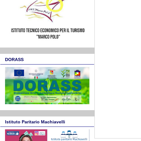
DORASS
Istituto Paritario Machiavelli