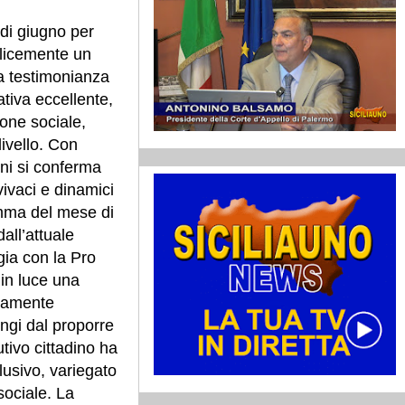
i di giugno per
plicemente un
la testimonianza
ativa eccellente,
ione sociale,
livello. Con
sini si conferma
 vivaci e dinamici
ramma del mese di
all’attuale
ia con la Pro
 in luce una
ndamente
ungi dal proporre
tivo cittadino ha
lusivo, variegato
 sociale. La