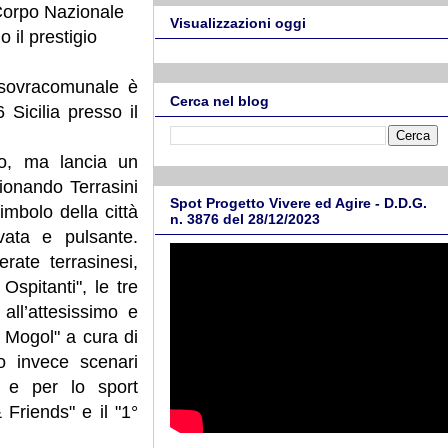
 Corpo Nazionale
Visualizzazioni oggi
 il prestigio
o sovracomunale è
Cerca nel blog
Sicilia presso il
vo, ma lancia un
zionando Terrasini
Spot Progetto Vivere ed Agire - D.D.G.
imbolo della città
n. 3876 del 28/12/2023
ovata e pulsante.
rate terrasinesi,
spitanti", le tre
all’attesissimo e
e Mogol" a cura di
 invece scenari
" e per lo sport
Friends" e il "1°