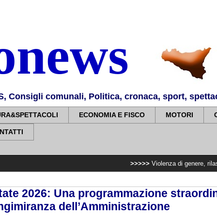
nonews
Consigli comunali, Politica, cronaca, sport, spettaco
URA&SPETTACOLI
ECONOMIA E FISCO
MOTORI
NTATTI
>>>>>
Violenza di genere, rilasciati i nulla 
state 2026: Una programmazione straordi
ungimiranza dell’Amministrazione