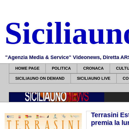
Siciliau
"Agenzia Media & Service" Videonews, Diretta ARS, 
HOME PAGE
POLITICA
CRONACA
CULT
SICILIAUNO ON DEMAND
SICILIAUNO LIVE
CO
Terrasini E
premia la l