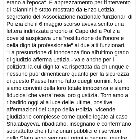
erano all'epoca''.
E apprezzamento per l'intervento
di Giannini è stato mostrato da Enzo Letizia,
segretario dell'Associazione nazionale funzionari di
Polizia che il 6 maggio scorso aveva scritto una
lettera indirizzata proprio al Capo della Polizia
dove si auspicava una "restituzione dell'onore e
della dignità professionale" ai due alti funzionari.
"La presunzione di innocenza fino all'ultimo grado
di giudizio afferma Letizia - vale anche per i
poliziotti la cui dignita' va rispettata da chiunque e
nessuno puo' dimenticare quanto per la sicurezza
di questo Paese hanno fatto quegli uomini. Noi
siamo convinti della loro totale innocenza e siamo
fiduciosi che verra' resa loro giustizia. Torniamo a
ribadirlo oggi alla luce delle ultime, positive
affermazioni del Capo della Polizia. Vicende
giudiziarie complesse come quelle legate al caso
Shalabayeva, ribadiamo, insegnano e confermano
soprattutto che i funzionari pubblici e i servitori
dello Stato sono sempre i primi a pagare, mentre