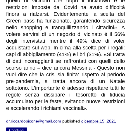
quello di vicinato che dopo il lockdown e le
restrizioni imposte dal Covid ha avuto difficoltà
finora a rialzarsi. Evidentemente la scelta del
Green pass ha funzionato, garantendo sicurezza
nello shopping e tranquillizzando i cittadini». A
volere servirsi di un negozio di vicinato è il 56%
degli intervistati mentre il 49% dice di voler
acquistare sul web. In cima alla scelta per i regali:
capi di abbigliamento (41%) e libri (31%). «Si tratta
di dati incoraggianti se raffrontati con quelli dello
scorso anno – dice ancora Messina - Questo non
vuol dire che la crisi sia finita: rispetto al periodo
pre-pandemia, si tratta ancora di un Natale
sottotono. L’importante è adesso rispettare tutti le
regole senza dissipare il tesoretto di fiducia
accumulato per le feste, evitando nuove restrizioni
e accelerando i richiami vaccinali».
dr.riccardopicone@gmail.com
published
dicembre 15, 2021
Condividi