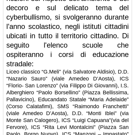
decoro e sul delicato tema del
cyberbullismo, si svolgeranno durante
l’anno scolastico, negli istituti cittadini
ubicati in tutto il territorio cittadino.
Di
seguito l'elenco scuole che
ospiteranno i corsi di educazione
stradale:
Liceo classico “G.Meli” (via Salvatore Aldisio), D.D.
“Nazario Sauro” (viale Amedeo D’Aosta), ICS
“Florio- San Lorenzo” (via Filippo Di Giovanni), I.S.
Alberghiero “Paolo Borsellino” (Piazza Bellissima,
Pallavicino), Educandato Statale “Maria Adelaide”
(Corso Calatafimi), SMS “Raimondo Franchetti”
(viale Amedeo D’Aosta), D.D. “Monti Iblei” (via
Monte San Calogero), ICS “Luigi Capuana”(via del
Fervore), ICS “Rita Levi Montalcini” (Piazza San
Paolo, Borgo Nuovo), ICS “Manzoni – Impastato”