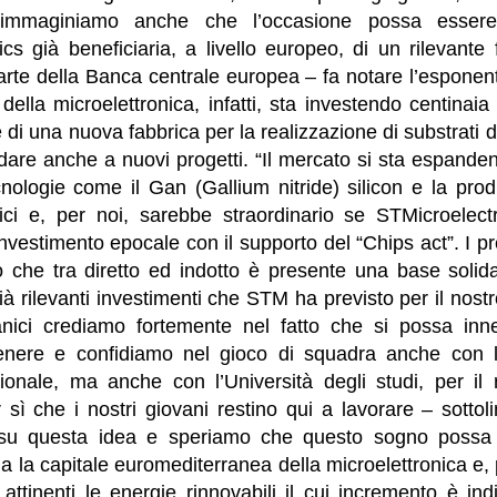
immaginiamo anche che l’occasione possa essere
cs già beneficiaria, a livello europeo, di un rilevante
arte della Banca centrale europea – fa notare l’esponent
della microelettronica, infatti, sta investendo centinaia 
 di una nuova fabbrica per la realizzazione di substrati di
dare anche a nuovi progetti. “Il mercato si sta espande
ologie come il Gan (Gallium nitride) silicon e la produ
llici e, per noi, sarebbe straordinario se STMicroelect
nvestimento epocale con il supporto del “Chips act”. I p
to che tra diretto ed indotto è presente una base solid
ià rilevanti investimenti che STM ha previsto per il nostr
nici crediamo fortemente nel fatto che si possa inn
nere e confidiamo nel gioco di squadra anche con la 
onale, ma anche con l’Università degli studi, per il ri
r sì che i nostri giovani restino qui a lavorare – sott
 su questa idea e speriamo che questo sogno possa d
 la capitale euromediterranea della microelettronica e,
 attinenti le energie rinnovabili il cui incremento è in