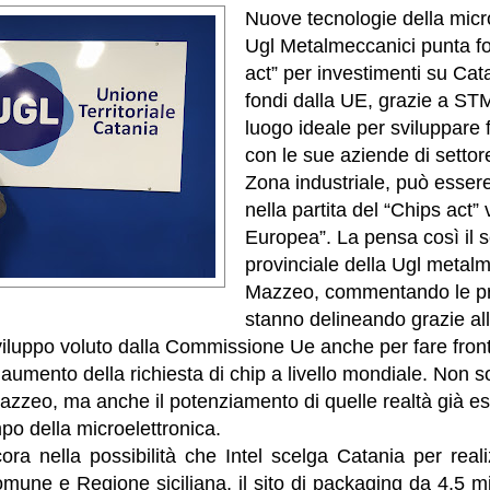
Nuove tecnologie della micro
Ugl Metalmeccanici punta fo
act” per investimenti su Cata
fondi dalla UE, grazie a STM
luogo ideale per sviluppare f
con le sue aziende di settor
Zona industriale, può esser
nella partita del “Chips act”
Europea”. La pensa così il s
provinciale della Ugl metal
Mazzeo, commentando le pro
stanno delineando grazie al
iluppo voluto dalla Commissione Ue anche per fare fron
aumento della richiesta di chip a livello mondiale. Non so
azzeo, ma anche il potenziamento di quelle realtà già es
o della microelettronica.
ra nella possibilità che Intel scelga Catania per reali
omune e Regione siciliana, il sito di packaging da 4,5 mi