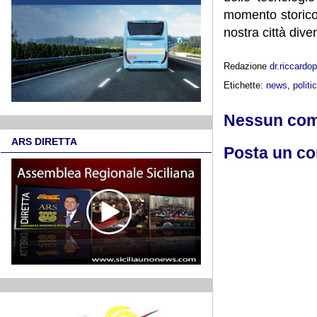
momento storico
nostra città dive
Redazione
dr.riccard
Etichette:
news
,
politi
Nessun co
ARS DIRETTA
Posta un c