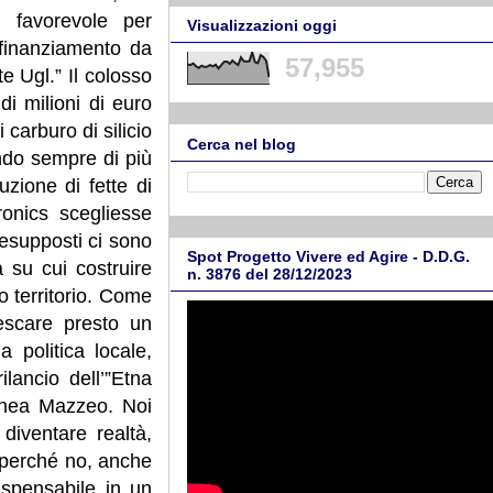
 favorevole per
Visualizzazioni oggi
 finanziamento da
57,955
e Ugl.” Il colosso
di milioni di euro
 carburo di silicio
Cerca nel blog
ndo sempre di più
zione di fette di
ronics scegliesse
resupposti ci sono
Spot Progetto Vivere ed Agire - D.D.G.
a su cui costruire
n. 3876 del 28/12/2023
o territorio. Come
escare presto un
politica locale,
lancio dell’”Etna
olinea Mazzeo. Noi
iventare realtà,
 perché no, anche
dispensabile in un