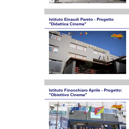
Istituto Einaudi Pareto - Progetto
"Didattica Cinema"
Istituto Finocchiaro Aprile - Progetto:
"Obiettivo Cinema"