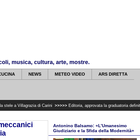
li, musica, cultura, arte, mostre.
CUCINA
NEWS
METEO VIDEO
ARS DIRETTA
lagrazia di Carini
>>>>>
Editoria, approvata la graduatoria definitiva dei co
lmeccanici
Antonino Balsamo: «L’Umanesimo
Giudiziario e la Sfida della Modernità»
ia