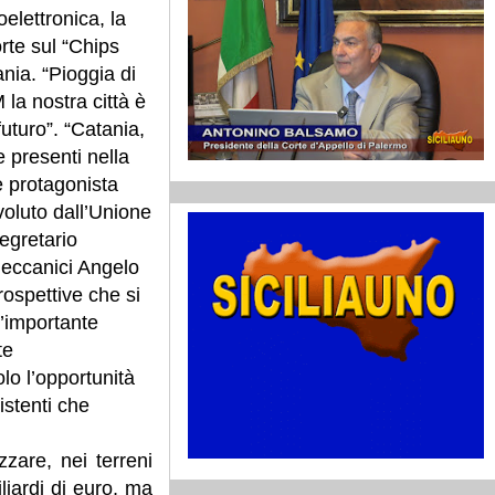
elettronica, la
rte sul “Chips
nia. “Pioggia di
 la nostra città è
uturo”. “Catania,
e presenti nella
e protagonista
 voluto dall’Unione
egretario
meccanici Angelo
spettive che si
l’importante
te
lo l’opportunità
istenti che
zzare, nei terreni
liardi di euro, ma