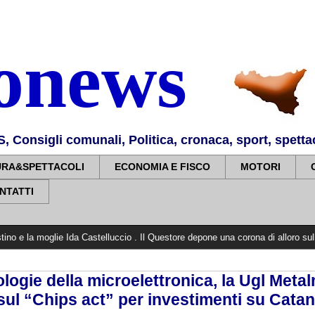
nonews
Consigli comunali, Politica, cronaca, sport, spettaco
URA&SPETTACOLI
ECONOMIA E FISCO
MOTORI
NTATTI
lie Ida Castelluccio . Il Questore depone una corona di alloro sulla stele a Vil
logie della microelettronica, la Ugl Meta
sul “Chips act” per investimenti su Catan