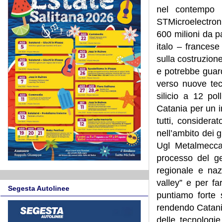
nel contempo 
STMicroelectroni
600 milioni da p
italo – francese 
sulla costruzione
e potrebbe guar
verso nuove tecn
silicio a 12 po
Catania per un i
tutti, considera
nell’ambito dei g
Ugl Metalmecca
processo del ge
regionale e nazi
valley” e per fa
Segesta Autolinee
puntiamo forte
rendendo Catania
delle tecnologie