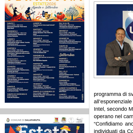
programma di sv
all’esponenziale 
Intel, secondo M
operano nel camp
“Confidiamo anco
individuati da C