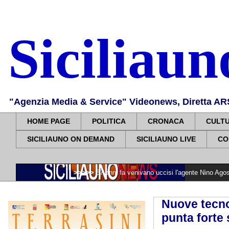
Siciliau
"Agenzia Media & Service" Videonews, Diretta ARS, 
HOME PAGE
POLITICA
CRONACA
CULT
SICILIAUNO ON DEMAND
SICILIAUNO LIVE
CO
atto evacuare
>>>>>
37 anni fa venivano uccisi l'agente Nino Agostino e la mog
Nuove tecno
punta forte 