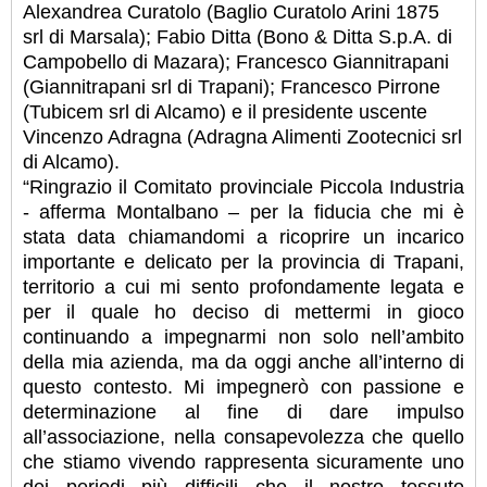
Alexandrea Curatolo (Baglio Curatolo Arini 1875
srl di Marsala); Fabio Ditta (Bono & Ditta S.p.A. di
Campobello di Mazara); Francesco Giannitrapani
(Giannitrapani srl di Trapani); Francesco Pirrone
(Tubicem srl di Alcamo) e il presidente uscente
Vincenzo Adragna (Adragna Alimenti Zootecnici srl
di Alcamo).
“Ringrazio il Comitato provinciale Piccola Industria
- afferma Montalbano – per la fiducia che mi è
stata data chiamandomi a ricoprire un incarico
importante e delicato per la provincia di Trapani,
territorio a cui mi sento profondamente legata e
per il quale ho deciso di mettermi in gioco
continuando a impegnarmi non solo nell’ambito
della mia azienda, ma da oggi anche all’interno di
questo contesto. Mi impegnerò con passione e
determinazione al fine di dare impulso
all’associazione, nella consapevolezza che quello
che stiamo vivendo rappresenta sicuramente uno
dei periodi più difficili che il nostro tessuto