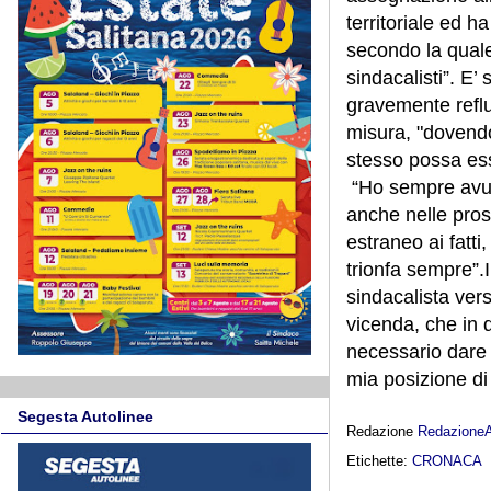
territoriale ed h
secondo la quale
sindacalisti”. E’
gravemente reflu
misura, "dovendo
stesso possa esser
“Ho sempre avuto
anche nelle pros
estraneo ai fatti
trionfa sempre”.I
sindacalista verso
vicenda, che in 
necessario dare
mia posizione di
Segesta Autolinee
Redazione
Redazione
Etichette:
CRONACA