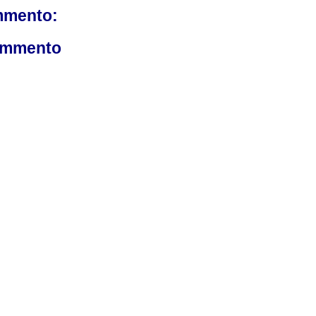
mmento:
ommento