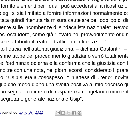
a fornito elementi per i quali può accedersi alla ricostruzi
 egli si sia limitato a fornire informazioni normalmente c
 stata quindi ritenuta “la misura cautelare dell’obbligo di
ente sulle incombenze di sindacalista nazionale”. Revoc
si escludere, come già rilevato nel provvedimento origin
e attribuito il reato di traffico di influenze......".
 fiducia nell’autorità giudiziaria, – dichiara Costantini 
sime tappe del procedimento giudiziario verrò totalmente
, e l’ordinanza odierna è la conferma che la giustizia con 
noltre con una nota, nei giorni scorsi, considerato il gran
 l' Usip si era autosospeso : " in attesa di ulteriori novità
qualche modo diano una svolta positiva al mio decorso gi
 un segnale concreto di trasparenza congelando momen
 segretario generale nazionale Usip”.
A
published
aprile 07, 2022