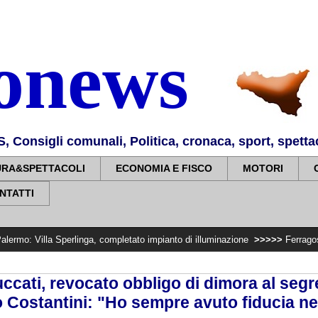
nonews
Consigli comunali, Politica, cronaca, sport, spettaco
URA&SPETTACOLI
ECONOMIA E FISCO
MOTORI
NTATTI
erlinga, completato impianto di illuminazione
>>>>>
Ferragosto: divieto di
ccati, revocato obbligo di dimora al segr
o Costantini: "Ho sempre avuto fiducia nel