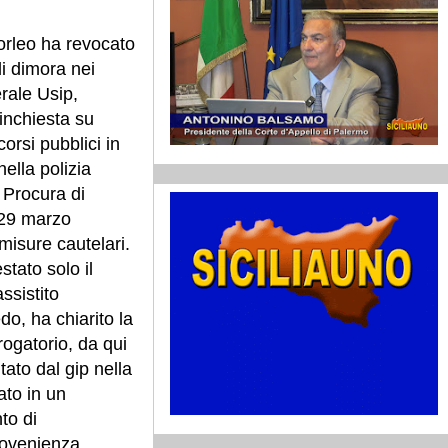
orleo ha revocato
di dimora nei
erale Usip,
l'inchiesta su
orsi pubblici in
nella polizia
 Procura di
 29 marzo
 misure cautelari.
stato solo il
assistito
o, ha chiarito la
rogatorio, da qui
utato dal gip nella
ato in un
to di
provenienza