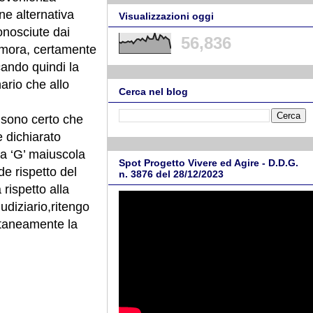
one alternativa
Visualizzazioni oggi
onosciute dai
56,836
 dimora, certamente
ando quindi la
ario che allo
Cerca nel blog
– sono certo che
 dichiarato
la ‘G’ maiuscola
Spot Progetto Vivere ed Agire - D.D.G.
de rispetto del
n. 3876 del 28/12/2023
 rispetto alla
udiziario,ritengo
taneamente la