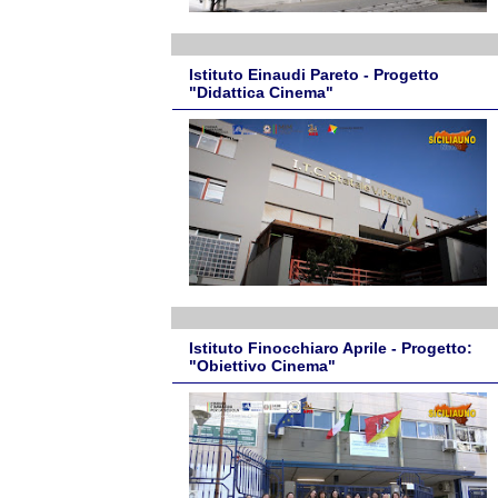
Istituto Einaudi Pareto - Progetto
"Didattica Cinema"
Istituto Finocchiaro Aprile - Progetto:
"Obiettivo Cinema"