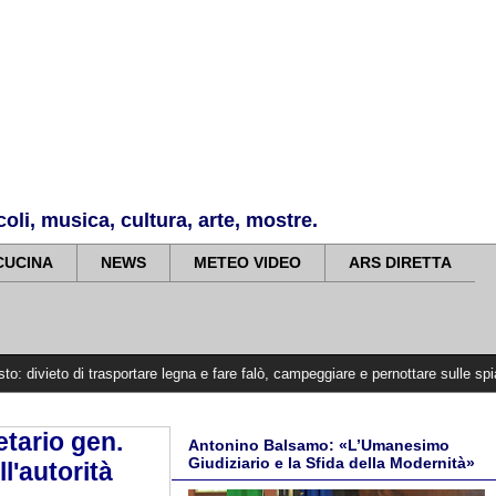
li, musica, cultura, arte, mostre.
CUCINA
NEWS
METEO VIDEO
ARS DIRETTA
 trasportare legna e fare falò, campeggiare e pernottare sulle spiagge
>>>>>
etario gen.
Antonino Balsamo: «L’Umanesimo
Giudiziario e la Sfida della Modernità»
l'autorità