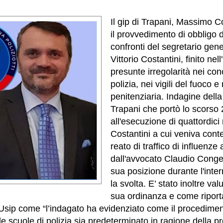
Il gip di Trapani, Massimo C
il provvedimento di obbligo 
confronti del segretario gen
Vittorio Costantini, finito nel
presunte irregolarità nei conc
polizia, nei vigili del fuoco e 
penitenziaria. Indagine della
Trapani che portò lo scorso
all'esecuzione di quattordici
Costantini a cui veniva conte
reato di traffico di influenze 
dall'avvocato Claudio Conged
sua posizione durante l'inter
la svolta. E’ stato inoltre val
sua ordinanza e come riport
Usip come “l’indagato ha evidenziato come il procedimen
e scuole di polizia sia predeterminato in ragione della 