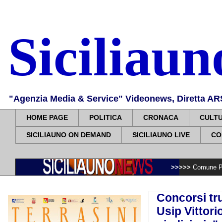
Siciliau
"Agenzia Media & Service" Videonews, Diretta ARS, 
HOME PAGE
POLITICA
CRONACA
CULT
SICILIAUNO ON DEMAND
SICILIAUNO LIVE
CO
>>>>>
Comune Palermo: Villa Sp
Concorsi tru
Usip Vittori