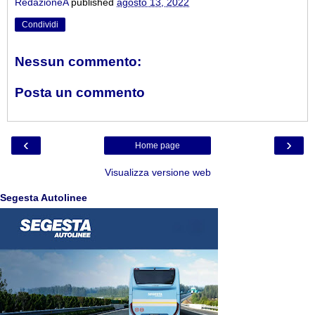
RedazioneA
published
agosto 13, 2022
Condividi
Nessun commento:
Posta un commento
‹
›
Home page
Visualizza versione web
Segesta Autolinee