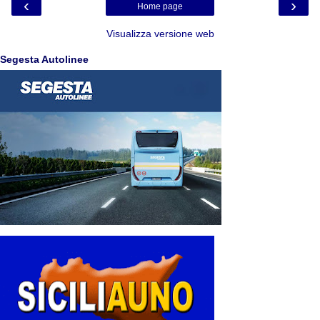
‹
›
Home page
Visualizza versione web
Segesta Autolinee