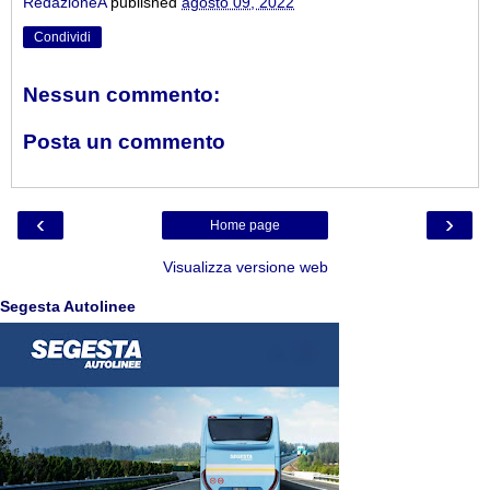
RedazioneA
published
agosto 09, 2022
Condividi
Nessun commento:
Posta un commento
‹
›
Home page
Visualizza versione web
Segesta Autolinee