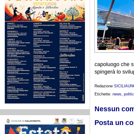
capoluogo che st
spingerà lo svilu
Redazione
SICILIAU
Etichette:
news
,
politi
Nessun co
Posta un c