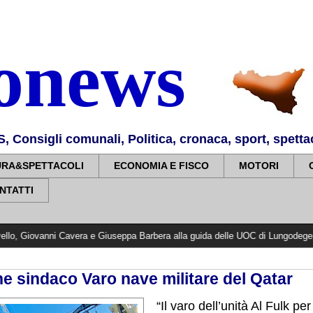
nonews
Consigli comunali, Politica, cronaca, sport, spettaco
URA&SPETTACOLI
ECONOMIA E FISCO
MOTORI
NTATTI
Cavera e Giuseppa Barbera alla guida delle UOC di Lungodegenza e di Riabili
ne sindaco Varo nave militare del Qatar
“Il varo dell’unità Al Fulk pe