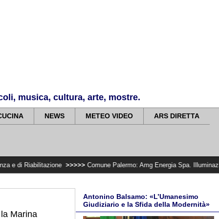
li, musica, cultura, arte, mostre.
CUCINA
NEWS
METEO VIDEO
ARS DIRETTA
tazione
>>>>>
Comune Palermo: Amg Energia Spa. Illuminazione Cep, nuovo 
Antonino Balsamo: «L’Umanesimo
Giudiziario e la Sfida della Modernità»
r la Marina