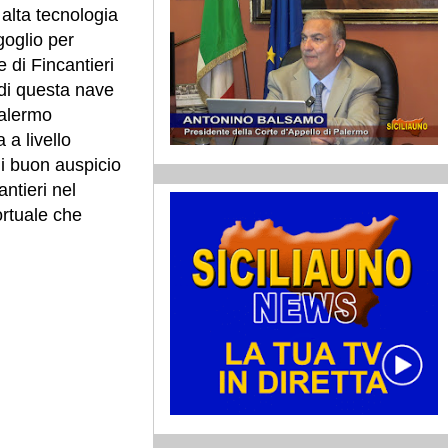
i alta tecnologia
goglio per
 di Fincantieri
 di questa nave
Palermo
a livello
i buon auspicio
antieri nel
ortuale che