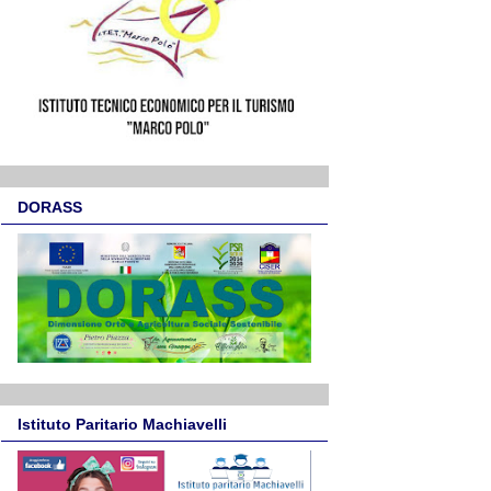
DORASS
Istituto Paritario Machiavelli