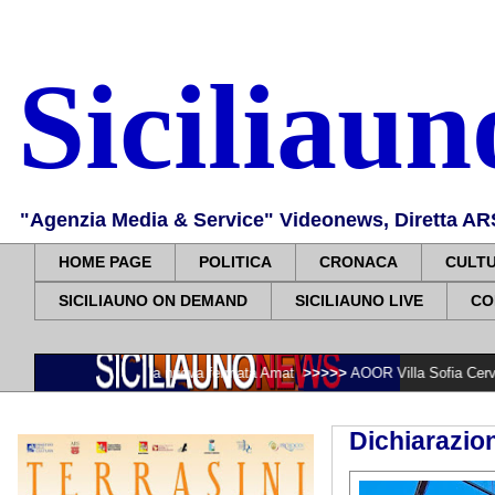
Siciliau
"Agenzia Media & Service" Videonews, Diretta ARS, 
HOME PAGE
POLITICA
CRONACA
CULT
SICILIAUNO ON DEMAND
SICILIAUNO LIVE
CO
naugurata la nuova fermata Amat
>>>>>
AOOR Villa Sofia Cervello, Giovanni 
Dichiarazio