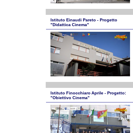
Istituto Einaudi Pareto - Progetto
"Didattica Cinema"
Istituto Finocchiaro Aprile - Progetto:
"Obiettivo Cinema"