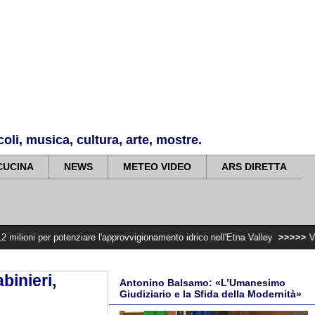
li, musica, cultura, arte, mostre.
CUCINA
NEWS
METEO VIDEO
ARS DIRETTA
tenziare l'approvvigionamento idrico nell'Etna Valley
>>>>>
Violenza di gene
binieri,
Antonino Balsamo: «L’Umanesimo
Giudiziario e la Sfida della Modernità»