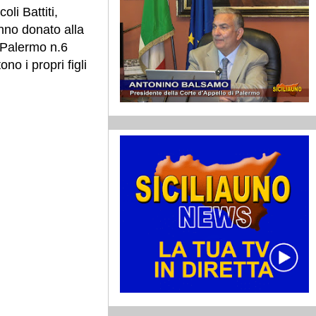
li Battiti,
anno donato alla
i Palermo n.6
no i propri figli