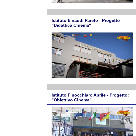
Istituto Einaudi Pareto - Progetto
"Didattica Cinema"
Istituto Finocchiaro Aprile - Progetto:
"Obiettivo Cinema"