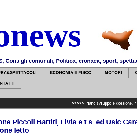
nonews
Consigli comunali, Politica, cronaca, sport, spettaco
URA&SPETTACOLI
ECONOMIA E FISCO
MOTORI
NTATTI
>>>>>
Piano sviluppo e coesione, 7,2 milioni per po
e Piccoli Battiti, Livia e.t.s. ed Usic Cara
one letto