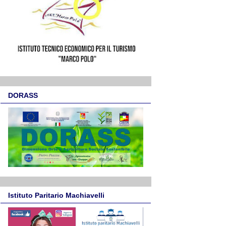
DORASS
Istituto Paritario Machiavelli