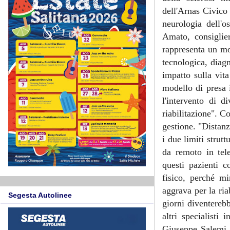
dell'Arnas Civico 
neurologia dell'
Amato, consiglie
rappresenta un mo
tecnologica, diag
impatto sulla vita
modello di presa 
l'intervento di d
riabilitazione". C
gestione. "Distanz
i due limiti strut
da remoto in tel
questi pazienti c
fisico, perché m
aggrava per la ria
Segesta Autolinee
giorni diventereb
altri specialisti
Giuseppe Salemi, 