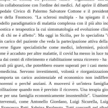
in collaborazione con l'ordine dei medici. Ad aprire il dibattit
ospedale Civico di Palermo Salvatore Cottone e il presiden
re della Fnomceo. "La sclerosi multipla - ha spiegato il d
dello paradigmatico di malattia complessa con il più alto in
nostica e terapeutica la cui sintomatologia ed evoluzione cli
 di chi ne è affetto". Ma oggi in Sicilia, per lo specialista
in carico del paziente che veda la partecipazione attiva dell
iverse figure specialistiche come medici, infermieri, psicolo
ome è accaduto per altre malattie, il covid ha messo in luce tutt
a dai centri di riferimento e riabilitazione senza ricovero - h
turali più gravi, che potrebbero essere superati per i casi meno
emedicina. Servono investimenti, volontà e riorganizzazion
omporta un carico assistenziale ed economico non indiffere
inorenni o perché anziani. A muoversi è un'intera famigli
bilitazione quando non è previsto il ricovero. Una terapia gio
be per una famiglia economicamente insostenibile". Unanime
 intervenuti, come Antonello Giordano, Luigi Sicurella, Lu
Francesco Patti, Sabrina Realmuto. Tutti concordi nel ribad