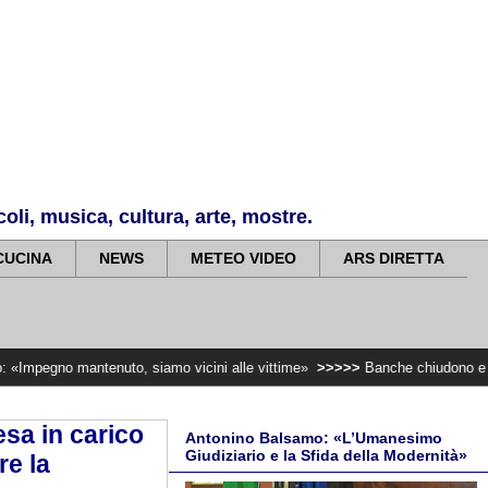
li, musica, cultura, arte, mostre.
CUCINA
NEWS
METEO VIDEO
ARS DIRETTA
antenuto, siamo vicini alle vittime»
>>>>>
Banche chiudono e sopprimono i s
sa in carico
Antonino Balsamo: «L’Umanesimo
Giudiziario e la Sfida della Modernità»
re la