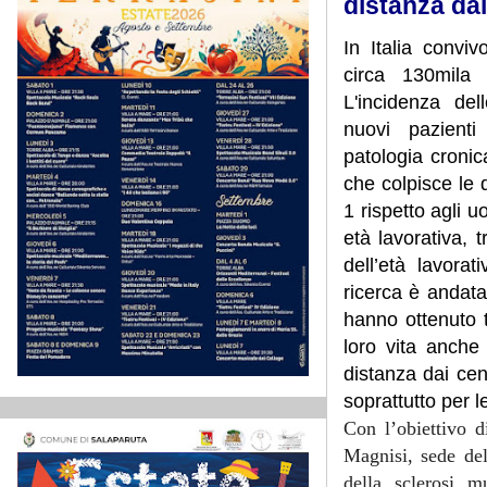
distanza dai
In Italia conviv
circa 130mila 
L'incidenza de
nuovi pazienti
patologia cronic
che colpisce le 
1 rispetto agli u
età lavorativa, 
dell’età lavorat
ricerca è andat
hanno ottenuto t
loro vita anche 
distanza dai cent
soprattutto per l
Con l’obiettivo d
Magnisi, sede del
della sclerosi mu