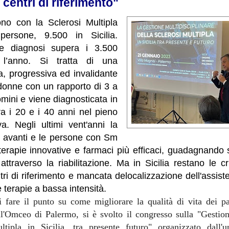
 centri di riferimento"
ono con la Sclerosi Multipla
persone, 9.500 in Sicilia.
lle diagnosi supera i 3.500
 l’anno. Si tratta di una
a, progressiva ed invalidante
donne con un rapporto di 3 a
omini e viene diagnosticata in
tra i 20 e i 40 anni nel pieno
iva. Negli ultimi vent'anni la
a avanti e le persone con Sm
erapie innovative e farmaci più efficaci, guadagnando s
attraverso la riabilitazione. Ma in Sicilia restano le cr
ri di riferimento e mancata delocalizzazione dell'assisten
e terapie a bassa intensità.
i fare il punto su come migliorare la qualità di vita dei paz
l'Omceo di Palermo, si è svolto il congresso sulla "Gestion
ltipla in Sicilia, tra presente futuro" organizzato dall'u