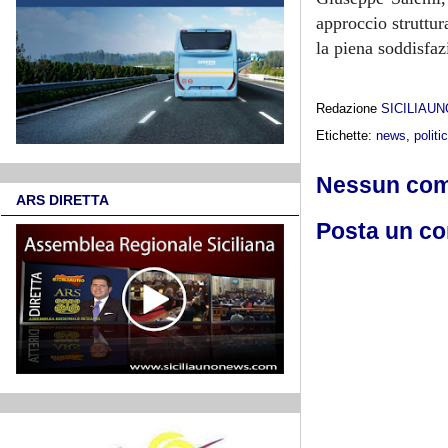
approccio struttur
la piena soddisfaz
Redazione
SICILIAU
Etichette:
news
,
politi
Nessun co
ARS DIRETTA
Posta un c