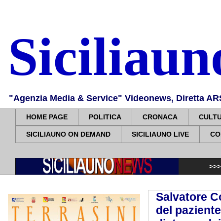
Siciliau
"Agenzia Media & Service" Videonews, Diretta ARS, 
HOME PAGE
POLITICA
CRONACA
CULT
SICILIAUNO ON DEMAND
SICILIAUNO LIVE
CO
>>>>>
Violenza di
Salvatore C
del paziente