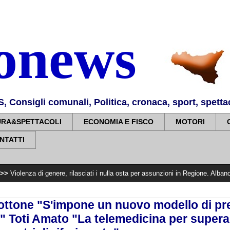
nonews
Consigli comunali, Politica, cronaca, sport, spettaco
URA&SPETTACOLI
ECONOMIA E FISCO
MOTORI
NTATTI
 genere, rilasciati i nulla osta per assunzioni in Regione. Albano: «Impegno m
ottone "S'impone un nuovo modello di pre
" Toti Amato "La telemedicina per supera