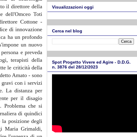
o il direttore della
Visualizzazioni oggi
te dell'Omceo Toti
irettore Cottone -
dice di innovazione
Cerca nel blog
nica ha un profondo
 "s'impone un nuovo
a persona e preveda
gi, terapisti della
Spot Progetto Vivere ed Agire - D.D.G.
e le criticità della
n. 3876 del 28/12/2023
a detto Amato - sono
 gravi con i servizi
e. La distanza per
nte per il disagio
a. Problema che si
rnaliera di quindici
 la posizione degli
igi Maria Grimaldi,
ire l'urgenza di un