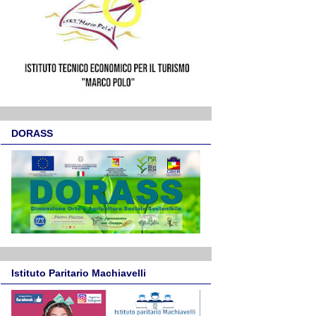
DORASS
Istituto Paritario Machiavelli