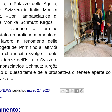
io, a Palazzo delle Aquile,
di Svizzera in Italia, Monika
. «Con l’ambasciatrice di
lia Monika Schmutz Kirgöz –
o il sindaco al termine
è stato un proficuo momento di
 lavoro al fenomeno delle
getti del Pnrr, fino all’attività
a che in città svolge il ruolo
sidenze dell’Istituto Svizzero
’ambasciatrice Schmutz Kirgöz
 di questi temi e della prospettiva di tenere aperte col
Svizzera».
NONEWS
published
marzo 27, 2023
ca
mmento: