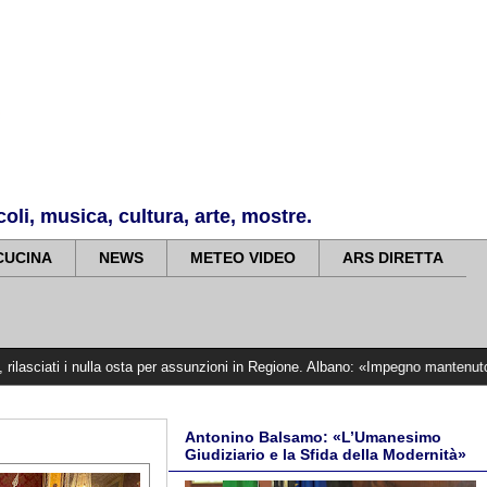
li, musica, cultura, arte, mostre.
CUCINA
NEWS
METEO VIDEO
ARS DIRETTA
nulla osta per assunzioni in Regione. Albano: «Impegno mantenuto, siamo vicini 
Antonino Balsamo: «L’Umanesimo
Giudiziario e la Sfida della Modernità»