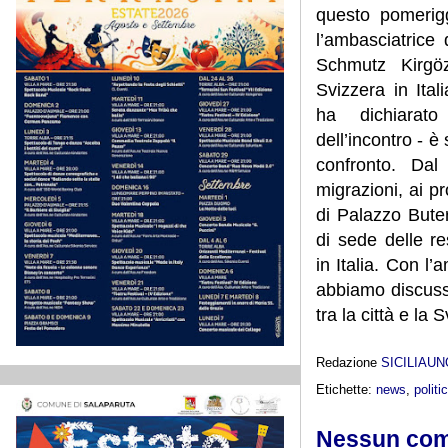
questo pomerigg
l’ambasciatrice 
Schmutz Kirgöz
Svizzera in Ita
ha dichiarat
dell’incontro - 
confronto. Dal
migrazioni, ai pro
di Palazzo Buter
di sede delle re
in Italia. Con l
abbiamo discusso
tra la città e la 
Redazione
SICILIAU
Etichette:
news
,
politi
Nessun co