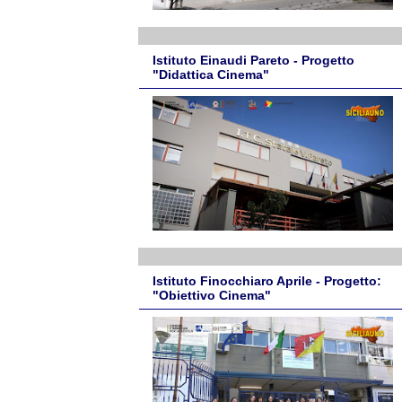
Istituto Einaudi Pareto - Progetto
"Didattica Cinema"
Istituto Finocchiaro Aprile - Progetto:
"Obiettivo Cinema"