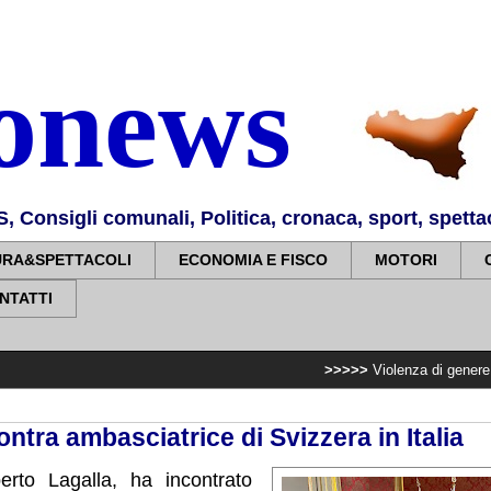
nonews
Consigli comunali, Politica, cronaca, sport, spettaco
URA&SPETTACOLI
ECONOMIA E FISCO
MOTORI
NTATTI
>>>>>
Violenza di genere, rilasciati i 
ntra ambasciatrice di Svizzera in Italia
erto Lagalla, ha incontrato